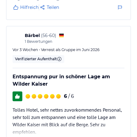
Hundenapf, eine Fressunterlage und ein kleines
Hilfreich
Teilen
Handtuch für ihn bereit. Ein kleiner Agility-Platz ist
auch vorhanden.
Auch wenn wir nicht mehr mit Kindern reisen, habe
ich doch auch gemerkt,…
Bärbel
(
56-60
)
1
Bewertungen
Vor 3 Wochen • Verreist als Gruppe im Juni 2026
Verifizierter Aufenthalt
Entspannung pur in schöner Lage am
Wilder Kaiser
6
/ 6
Tolles Hotel, sehr nettes zuvorkommendes Personal,
sehr toll zum entspannen und eine tolle Lage am
Wilder Kaiser mit Blick auf die Berge. Sehr zu
empfehlen.