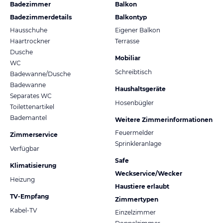
Badezimmer
Balkon
Badezimmerdetails
Balkontyp
Hausschuhe
Eigener Balkon
Haartrockner
Terrasse
Dusche
Mobiliar
WC
Schreibtisch
Badewanne/Dusche
Badewanne
Haushaltsgeräte
Separates WC
Hosenbügler
Toilettenartikel
Bademantel
Weitere Zimmerinformationen
Feuermelder
Zimmerservice
Sprinkleranlage
Verfügbar
Safe
Klimatisierung
Weckservice/Wecker
Heizung
Haustiere erlaubt
TV-Empfang
Zimmertypen
Kabel-TV
Einzelzimmer