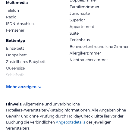
Doppelzimmer
Multimedia
Familienzimmer
Telefon
Juniorsuite
Radio
Superior
ISDN-Anschluss
Appartement
Fernseher
Suite
Ferienhaus
Bettentyp
Behindertenfreundliche Zimmer
Einzelbett
Allergikerzimmer
Doppelbett
Nichtraucherzimmer
Zustellbares Babybett
Queensize
Schlafsofa
Mehr anzeigen
Hinweis:
Allgemeine und unverbindliche
Hoteliers-/Veranstalter-/Kataloginformationen. Alle Angaben ohne
Gewähr und ohne Prüfung durch HolidayCheck. Bitte lies vor der
Buchung die verbindlichen
Angebotsdetails
des jeweiligen
Veranstalters.