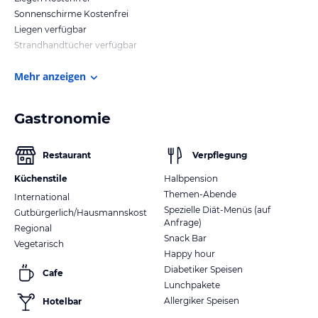
Sonnenschirme Kostenfrei
Liegen verfügbar
Strandhandtücher verfügbar
Mehr anzeigen
Gastronomie
Restaurant
Verpflegung
Küchenstile
Halbpension
Themen-Abende
International
Spezielle Diät-Menüs (auf
Gutbürgerlich/Hausmannskost
Anfrage)
Regional
Snack Bar
Vegetarisch
Happy hour
Diabetiker Speisen
Cafe
Lunchpakete
Allergiker Speisen
Hotelbar