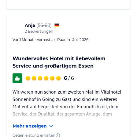
Das Hotel Sonnenhof bietet 40 Wohnräume und bietet eine Bar
und ein Restaurant. Die Hotelstockwerke sind über den
Treppenaufgang oder über den Aufzug erreichbar. Zum weiteren
Anja
(
56-60
)
Hotelservice zählt ein abwechslungsreiches Wochenprogramm,
2
Bewertungen
Weckrufdienst per Zimmertelefon sowie Frühstück ans Bett gegen
Vor 1 Monat • Verreist als Paar im Juli 2026
einen geringen Aufpreis. An der Rezeption sind Zeitungen,
Illustrierte, Loipen-, Ski und Wanderpläne sowie
Informationsmappen erhältlich. In allen Zimmern ist ein
Wundervolles Hotel mit liebevollem
Babyphone verfügbar.
Service und großartigem Essen
Hinweis:
Allgemeine und unverbindliche
6
/ 6
Hoteliers-/Veranstalter-/Kataloginformationen. Alle Angaben
ohne Gewähr und ohne Prüfung durch HolidayCheck. Bitte
Wir waren nun schon zum zweiten Mal im Vitalhotel
lies vor der Buchung die verbindlichen
Angebotsdetails
des
jeweiligen Veranstalters.
Sonnenhof in Going zu Gast und sind ein weiteres
Mal vollauf begeistert von der Freundlichkeit, dem
Service, der Qualität, der gesamten Anlage, dem
Angebot. Einfach alles TOP.
Mehr anzeigen
Auch unser Hund fühlt sich jedes mal pudelwohl.
Alles ist sehr liebevoll. So standen im Zimmer ein
Gegenleistung erhalten