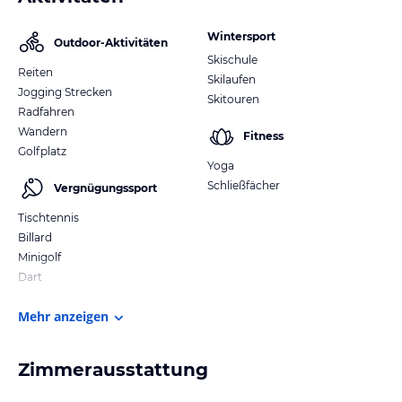
Wintersport
Outdoor-Aktivitäten
Skischule
Reiten
Skilaufen
Jogging Strecken
Skitouren
Radfahren
Wandern
Fitness
Golfplatz
Yoga
Schließfächer
Vergnügungssport
Tischtennis
Billard
Minigolf
Dart
Mehr anzeigen
Zimmerausstattung