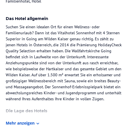
Familienhotel, Hotel
Das Hotel allgemein
Suchen Sie einen idealen Ort für einen Wellness- oder
Familienurlaub? Dann ist das Vitalhotel Sonnenhof mit 4 Sternen
Superior in Going am Wilden Kaiser genau richtig. Es zählt zu
jenen Hotels in Österreich, die 2014 die Prämierung HolidayCheck
Quality Selection erhalten haben. Die Wallfahrtskirche Going
befindet sich in Laufweite von der Unterkunft. Interessante
Anziehungspunkte sind von der Unterkunft aus rasch erreichbar,
wie beispielsweise der Hartkaiser und das gesamte Gebiet um den
Wilden Kaiser. Auf über 1.500 m² erwartet Sie ein erholsamer und
großzügiger Wellnessbereich mit Sauna, sowie ein breites Beauty-
und Massageangebot. Der Sonnenhof-Erlebnisspielpark bietet ein
abwechslungsreiches Kinder- und Jugendprogramm und unterhält
während Ihres Aufenthaltes Ihre Kinder in vollen Zügen.
Die Lage des Hotels
Das Vitalhotel Sonnenhof liegt in Going am Wilden Kaiser und ist
Mehr anzeigen
über die Autobahn nach Kufstein erreichbar. Von der Ausfahrt