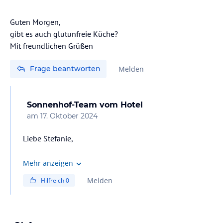
Guten Morgen,
gibt es auch glutunfreie Küche?
Frage beantworten
Melden
Sonnenhof-Team
vom Hotel
am
17. Oktober 2024
Liebe Stefanie,
natürlich gehen wir gerne auch auf Intoleranzen und
Mehr anzeigen
Unverträglichkeiten ein und bieten alternative
Melden
Hilfreich
0
kulinarische Kreationen an. Am besten bei Buchung
direkt erwähnen oder auch bei Ankunft im Hotel.
Sonnige Grüße,