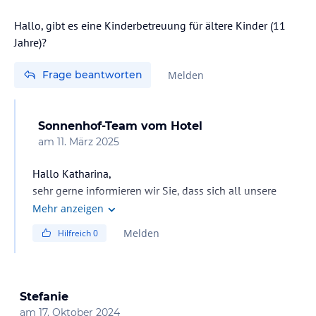
Hallo, gibt es eine Kinderbetreuung für ältere Kinder (11
Jahre)?
Frage beantworten
Melden
Sonnenhof-Team
vom Hotel
am
11. März 2025
Hallo Katharina,
sehr gerne informieren wir Sie, dass sich all unsere
kleinen Gäste untereinander auf unserem Outdoor-
Mehr anzeigen
Spielplatz oder in den Indoor-Spielezimmern
Melden
Hilfreich
0
bespaßen, aber wir können gerne eine externe
Kinderbetreuung gegen Aufpreis organisieren. Wir
würden uns sehr freuen, wenn wir Ihnen ein Angebot
zukommen lassen dürfen.
Stefanie
Sonnige Grüße
am
17. Oktober 2024