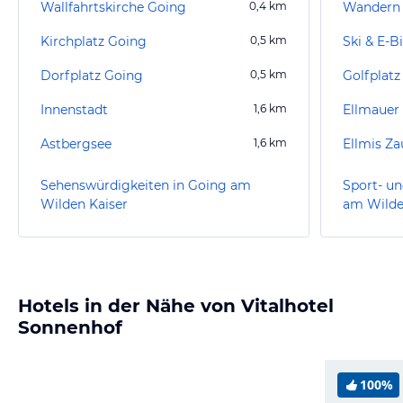
Wallfahrtskirche Going
0,4
km
Wandern
Kirchplatz Going
0,5
km
Ski & E-B
Dorfplatz Going
0,5
km
Golfplatz
Innenstadt
1,6
km
Ellmauer
Astbergsee
1,6
km
Ellmis Za
Sehenswürdigkeiten in Going am
Sport- un
Wilden Kaiser
am Wilde
Hotels in der Nähe von Vitalhotel
Sonnenhof
100%