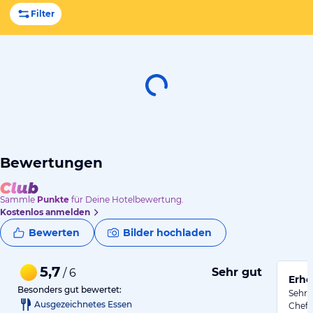
Filter
Bewertungen
Sammle
Punkte
für Deine Hotelbewertung.
Kostenlos anmelden
Bewerten
Bilder hochladen
5,7
Sehr gut
/ 6
Erho
Besonders gut bewertet:
Sehr 
Ausgezeichnetes Essen
Chefe