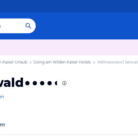
 Kaiser Urlaub
Going am Wilden Kaiser Hotels
Wellnessresort Seiwal
wald
en
en