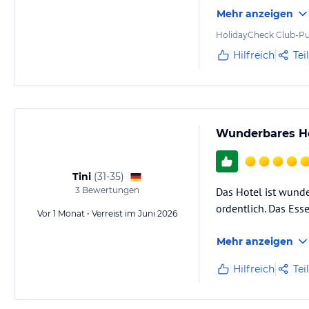
was zu bemängeln h
Mehr anzeigen
HolidayCheck Club-Pu
Hilfreich
Tei
Wunderbares Ho
Tini
(
31-35
)
3
Bewertungen
Das Hotel ist wunde
ordentlich. Das Ess
Vor 1 Monat • Verreist im Juni 2026
Mehr anzeigen
Hilfreich
Tei