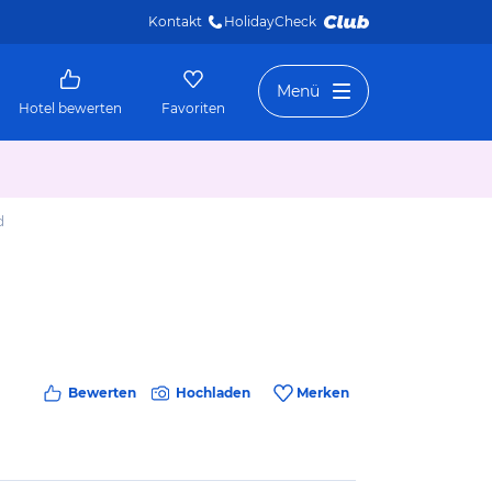
Kontakt
HolidayCheck 
Menü
Hotel bewerten
Favoriten
d
Bewerten
Hochladen
Merken