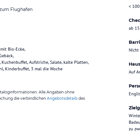
< 100
 zum Flughafen
Chec
ab 15
Barri
mit Bio-Ecke,
Nicht
 Gebäck,
uchenbuffet, Aufstriche, Salate, kalte Platten,
Haus
, Kinderbuffet, 3 mal die Woche
Auf A
Pers
ataloginformationen. Alle Angaben ohne
Engli
uchung die verbindlichen
Angebotsdetails
des
Ziel
Winte
Badeu
zu zwe