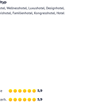
ltyp
otel, Wellnesshotel, Luxushotel, Designhotel,
nishotel, Familienhotel, Kongresshotel, Hotel
ie
5,9
terh.
5,9