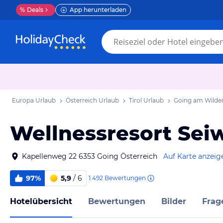
%
Deals
App herunterladen
Europa Urlaub
Österreich Urlaub
Tirol Urlaub
Going am Wilden
Wellnessresort Sei
Kapellenweg 22 6353 Going Österreich
Auf Karte anzeig
97%
5,9
/ 6
1.492
Bewertungen
Hotelübersicht
Bewertungen
Bilder
Frag