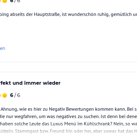
6
/ 6
Going abseits der Hauptstraße, ist wunderschön ruhig, gemütlich
len
fekt und immer wieder
6
/ 6
ne Ahnung, wie es hier zu Negativ Bewertungen kommen kann. Bei 
 die nur wegfahren, um was negatives zu suchen. Ist denn bei de
haben solche Leute das Luxus Menü im Kühlschrank? Nein, so was
ütteln. Stammgast bzw. Freund hin oder her, aber sowas hat das H