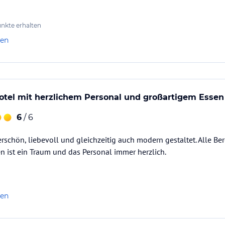
abe, muss ich das persönlich vor Ort ansprechen und nicht…
nkte erhalten
len
tel mit herzlichem Personal und großartigem Essen
6
/ 6
rschön, liebevoll und gleichzeitig auch modern gestaltet. Alle Be
en ist ein Traum und das Personal immer herzlich.
len