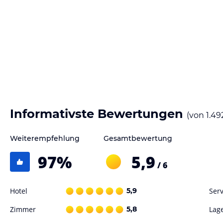
Informativste Bewertungen
(von
1.49
Weiterempfehlung
Gesamtbewertung
97
%
5,9
/ 6
Hotel
5,9
Serv
Zimmer
5,8
Lag