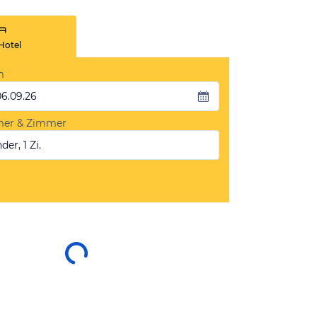
Hotel
m
06.09.26
mer & Zimmer
der, 1 Zi.