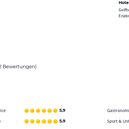
Hote
Golfh
Erleb
2
Bewertungen)
ice
5,9
Gastronom
e
5,9
Sport & Un