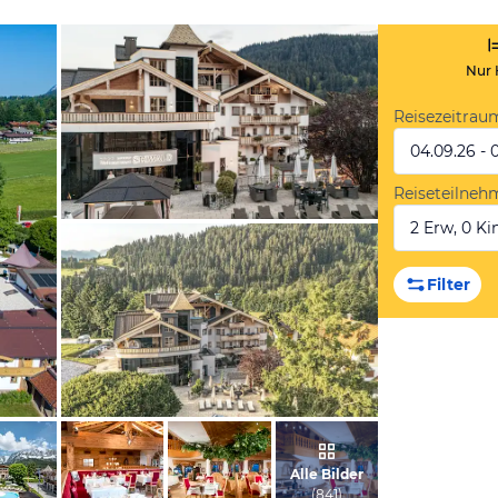
Nur 
Reisezeitrau
04.09.26 - 
Reiseteilneh
2 Erw, 0 Kin
vom Hotelier, Februar 2024
Filter
vom Hotelier, Mai 2024
Alle Bilder
(
841
)