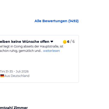
Alle Bewertungen (
1492
)
leiben keine Wünsche offen ❤️
6
/ 6
Zug um Zug
l liegt in Going abseits der Hauptstraße, ist
The very Best. 
chön ruhig, gemütlich und…
weiterlesen
Bewertungen k
Tini
31-35
•
Juli 2026
Yvonn
Aus Deutschland
Aus
mtzahl Zimmer