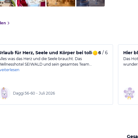
den
Urlaub für Herz, Seele und Körper bei tollen Menschen!
6
/ 6
Hier b
Alles was das Herz und die Seele braucht. Das
Das Hote
Wellnesshotel SEIWALD und sein gesamtes Team…
wunders
weiterlesen
Daggi
56-60
•
Juli 2026
Gesa