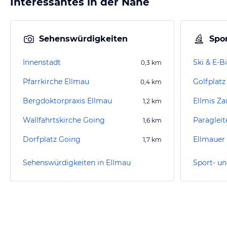
Interessantes in der Nähe
Sehenswürdigkeiten
Spor
Innenstadt
Ski & E-B
0,3
km
Pfarrkirche Ellmau
Golfplatz
0,4
km
Bergdoktorpraxis Ellmau
Ellmis Za
1,2
km
Wallfahrtskirche Going
1,6
km
Dorfplatz Going
Ellmauer
1,7
km
Sehenswürdigkeiten in Ellmau
Sport- un