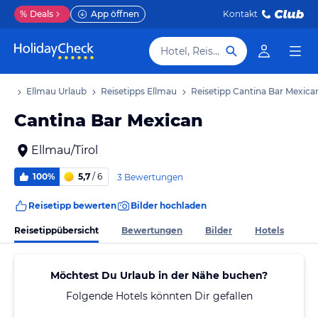
%
Deals
App öffnen
Kontakt
Hotel, Reiseziel
aub
Ellmau Urlaub
Reisetipps Ellmau
Reisetipp Cantina Bar Mexica
Cantina Bar Mexican
Ellmau/Tirol
100%
5,7
/ 6
3 Bewertungen
Reisetipp bewerten
Bilder hochladen
Reisetippübersicht
Bewertungen
Bilder
Hotels
Möchtest Du Urlaub in der Nähe buchen?
Folgende Hotels könnten Dir gefallen