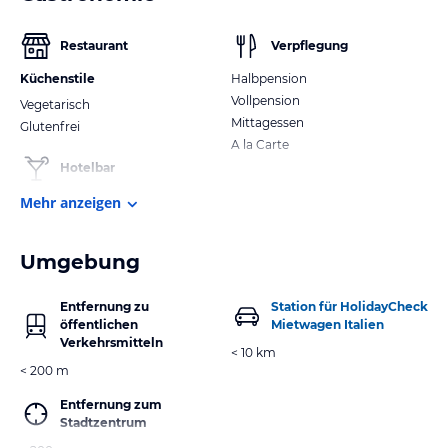
Restaurant
Verpflegung
Küchenstile
Halbpension
Vollpension
Vegetarisch
Mittagessen
Glutenfrei
A la Carte
Hotelbar
Mehr anzeigen
Umgebung
Entfernung zu
Station für HolidayCheck
öffentlichen
Mietwagen Italien
Verkehrsmitteln
< 10 km
< 200 m
Entfernung zum
Stadtzentrum