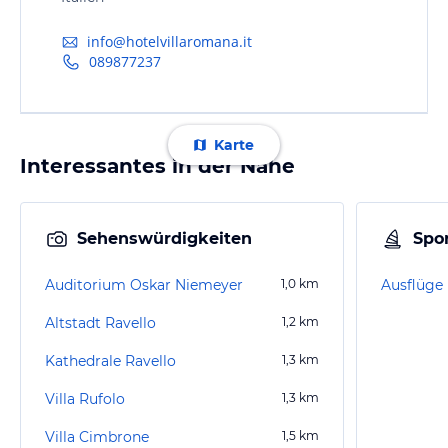
info@hotelvillaromana.it
089877237
Karte
Interessantes in der Nähe
Sehenswürdigkeiten
Spor
Auditorium Oskar Niemeyer
1,0
km
Altstadt Ravello
1,2
km
Kathedrale Ravello
1,3
km
Villa Rufolo
1,3
km
Villa Cimbrone
1,5
km