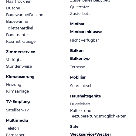
Zustellbares Babybett
Haartrockner
Queensize
Dusche
Zustellbett
Badewanne/Dusche
Badewanne
Minibar
Toilettenartikel
Minibar inklusive
Bademantel
Nicht verfügbar
Kosmetikspiegel
Balkon
Zimmerservice
Balkontyp
Verfügbar
Stundenweise
Terrasse
Klimatisierung
Mobiliar
Heizung
Schreibtisch
Klimaanlage
Haushaltsgeräte
TV-Empfang
Bügeleisen
Satelliten-TV
Kaffee- und
Teezubereitungsmöglichkeiten
Multimedia
Safe
Telefon
Weckservice/Wecker
Fernseher