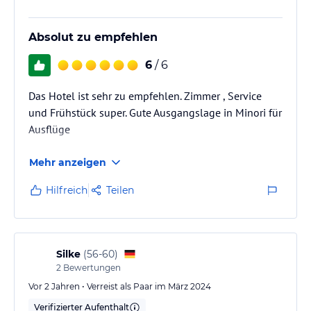
können. In der Umgebung gibt es zahlreiche Möglichkeiten zum
Wandern und Radfahren. Das freundliche Personal steht Ihnen
gerne zur Verfügung und gibt Ihnen Tipps für Aktivitäten in der
Absolut zu empfehlen
Umgebung.
6
/ 6
Hinweis:
Verfasst von HolidayCheck mit Hilfe von KI. Alle
Angaben ohne Gewähr. Bitte lies vor der Buchung die
Das Hotel ist sehr zu empfehlen. Zimmer , Service
verbindlichen
Angebotsdetails
des jeweiligen Veranstalters.
und Frühstück super. Gute Ausgangslage in Minori für
Ausflüge
Mehr anzeigen
Hilfreich
Teilen
Silke
(
56-60
)
2
Bewertungen
Vor 2 Jahren • Verreist als Paar im März 2024
Verifizierter Aufenthalt