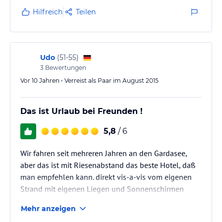
der Halterrung und schmiss ihn in die Ecke.Er machte
Hilfreich
Teilen
uns darauf aufmerksam,das dieser Schirm wohl 30
Euro kosten würde(Werbegeschenk.Biermarke).Als wir
ihn zur Rede stellen wollten,rannte er in die
Hotelgarage und schmiss uns erneut einen…
Udo
(
51-55
)
3
Bewertungen
Vor 10 Jahren • Verreist als Paar im August 2015
Das ist Urlaub bei Freunden !
5,8
/ 6
Wir fahren seit mehreren Jahren an den Gardasee,
aber das ist mit Riesenabstand das beste Hotel, daß
man empfehlen kann. direkt vis-a-vis vom eigenen
Strand mit eigenen Liegen und Sonnenschirmen
gelegen, lädt Claudio und seine Frau zum Urlub bei
Mehr anzeigen
Freunden ein. Phantastischer frontaler Blick vom