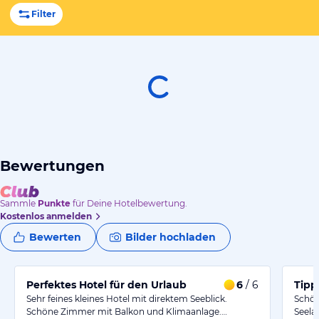
Filter
Bewertungen
Sammle
Punkte
für Deine Hotelbewertung.
Kostenlos anmelden
Bewerten
Bilder hochladen
Perfektes Hotel für den Urlaub
6
/ 6
Tipp
Sehr feines kleines Hotel mit direktem Seeblick.
Schön
Schöne Zimmer mit Balkon und Klimaanlage.…
Seela