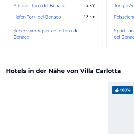
Altstadt Torri del Benaco
1,2
km
Jungle A
Hafen Torri del Benaco
1,3
km
Sehenswürdigkeiten in Torri del
Sport- un
Benaco
del Bena
Hotels in der Nähe von Villa Carlotta
100%