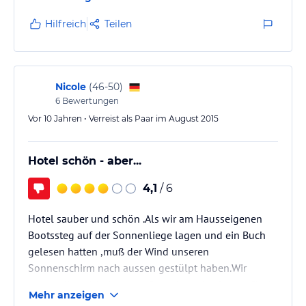
Badesteg und kleinem Pool auf der Terasse .
Hilfreich
Teilen
Nicole
(
46-50
)
6
Bewertungen
Vor 10 Jahren • Verreist als Paar im August 2015
Hotel schön - aber...
4,1
/ 6
Hotel sauber und schön .Als wir am Hausseigenen
Bootssteg auf der Sonnenliege lagen und ein Buch
gelesen hatten ,muß der Wind unseren
Sonnenschirm nach aussen gestülpt haben.Wir
hatten dies nicht bemerkt.Dann kam der Senior Chef
Mehr anzeigen
wie eine FURIE angestürmt, riss uns den Schirm aus