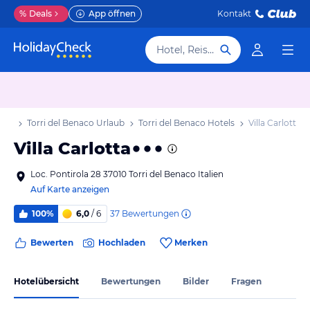
%
Deals
App öffnen
Kontakt
Hotel, Reiseziel
aub
Torri del Benaco Urlaub
Torri del Benaco Hotels
Villa Carlotta
Villa Carlotta
Loc. Pontirola 28 37010 Torri del Benaco Italien
Auf Karte anzeigen
37
Bewertungen
100%
6,0
/ 6
Bewerten
Hochladen
Merken
Hotelübersicht
Bewertungen
Bilder
Fragen