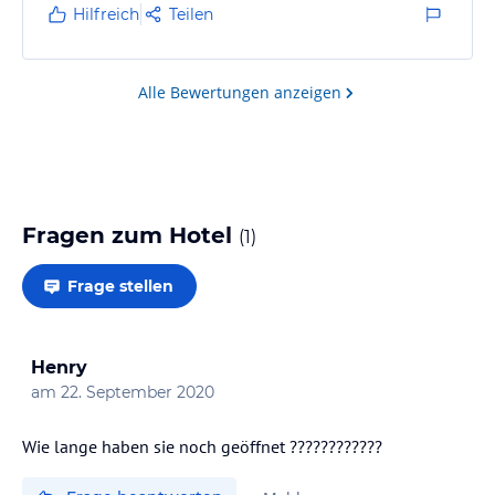
Zimmer ( ogar vom Bett) auf den See, hervorragendes
Hilfreich
Teilen
und immer frisch zubereitetes leckeres Essen, eine
Atmosphäre, die einfach unbeschreiblich schön und
familiär ist. Das ist Traumurlaub pur ! Vielen Dank
Alle Bewertungen anzeigen
Claudio an DIch und…
Fragen zum Hotel
(
1
)
Frage stellen
Henry
am
22. September 2020
Wie lange haben sie noch geöffnet ????????????