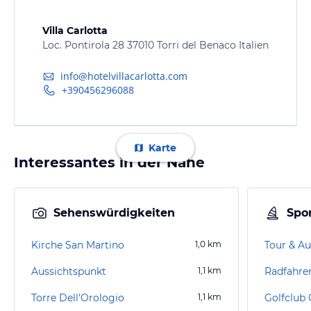
Villa Carlotta
Loc. Pontirola 28 37010 Torri del Benaco Italien
info@hotelvillacarlotta.com
+390456296088
Karte
Interessantes in der Nähe
Sehenswürdigkeiten
Spor
Kirche San Martino
1,0
km
Tour & Au
Aussichtspunkt
1,1
km
Radfahre
Torre Dell'Orologio
1,1
km
Golfclub C