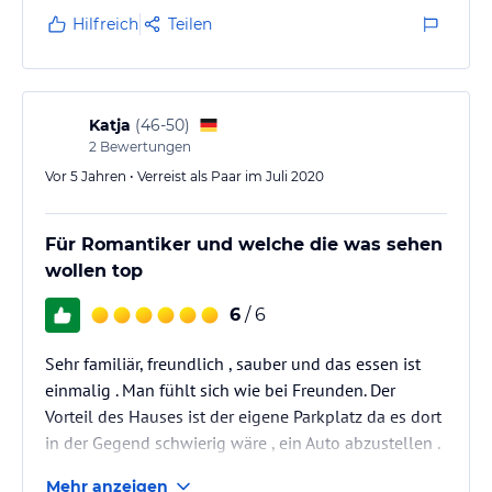
Hilfreich
Teilen
Katja
(
46-50
)
2
Bewertungen
Vor 5 Jahren • Verreist als Paar im Juli 2020
Für Romantiker und welche die was sehen
wollen top
6
/ 6
Sehr familiär, freundlich , sauber und das essen ist
einmalig . Man fühlt sich wie bei Freunden. Der
Vorteil des Hauses ist der eigene Parkplatz da es dort
in der Gegend schwierig wäre , ein Auto abzustellen .
Unverbauter direkter Blick auf den See mit eigenem
Mehr anzeigen