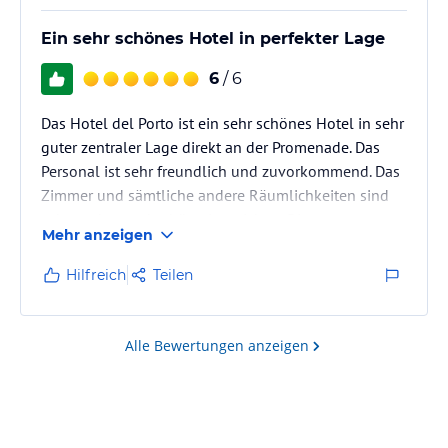
Ein sehr schönes Hotel in perfekter Lage
6
/ 6
Das Hotel del Porto ist ein sehr schönes Hotel in sehr
guter zentraler Lage direkt an der Promenade. Das
Personal ist sehr freundlich und zuvorkommend. Das
Zimmer und sämtliche andere Räumlichkeiten sind
sehr sauber und schön eingerichtet. Die
Mehr anzeigen
Parkplatzreservierung und der Transfer von der
Tiefgarage zum Hotel hat super geklappt. Das
Hilfreich
Teilen
Frühstück als auch das Abendessen war lecker und
ließ keine Wünsche offen. Wir haben uns sehr
wohlgefühlt.
Alle Bewertungen anzeigen