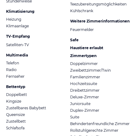
Stundenweise
Teezubereitungsmöglichkeiten
Kühlschrank
Klimatisierung
Heizung
Weitere Zimmerinformationen
Klimaanlage
Feuermelder
TV-Empfang
Safe
Satelliten-TV
Haustiere erlaubt
Multimedia
Zimmertypen
Telefon
Doppelzimmer
Radio
Zweibettzimmer/Twin
Fernseher
Familienzimmer
Hochzeitssuite
Bettentyp
Dreibettzimmer
Doppelbett
Deluxe-Zimmer
Kingsize
Juniorsuite
Zustellbares Babybett
Duplex-Zimmer
Queensize
Suite
Zustellbett
Behindertenfreundliche Zimmer
Schlafsofa
Rollstuhlgerechte Zimmer