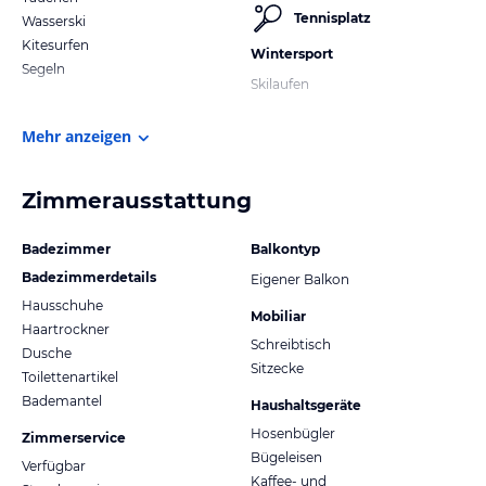
Tennisplatz
Wasserski
Kitesurfen
Wintersport
Segeln
Skilaufen
Mehr anzeigen
Zimmerausstattung
Badezimmer
Balkontyp
Badezimmerdetails
Eigener Balkon
Hausschuhe
Mobiliar
Haartrockner
Schreibtisch
Dusche
Sitzecke
Toilettenartikel
Bademantel
Haushaltsgeräte
Hosenbügler
Zimmerservice
Bügeleisen
Verfügbar
Kaffee- und