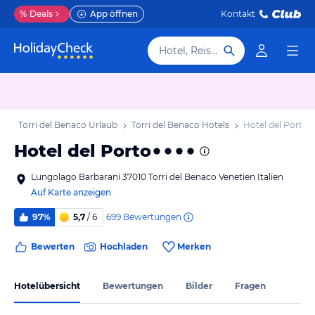
%
Deals
App öffnen
Kontakt
Hotel, Reiseziel
b
Torri del Benaco Urlaub
Torri del Benaco Hotels
Hotel del Porto
Hotel del Porto
Lungolago Barbarani 37010 Torri del Benaco Venetien Italien
Auf Karte anzeigen
699
Bewertungen
97%
5,7
/ 6
Bewerten
Hochladen
Merken
Hotelübersicht
Bewertungen
Bilder
Fragen