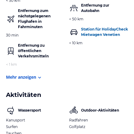
< 50 km
Entfernung zur
Entfernung zum
Autobahn
nächstgelegenen
< 50 km
Flughafen in
Fahrminuten
Station für HolidayCheck
Mietwagen Venetien
30 min
< 10 km
Entfernung zu
öffentlichen
Verkehrsmitteln
< 1 km
Mehr anzeigen
Aktivitäten
Wassersport
Outdoor-Aktivitäten
Kanusport
Radfahren
Surfen
Golfplatz
Tauchen