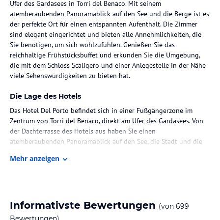
Ufer des Gardasees in Torri del Benaco. Mit seinem
atemberaubenden Panoramablick auf den See und die Berge ist es
der perfekte Ort für einen entspannten Aufenthalt. Die Zimmer
sind elegant eingerichtet und bieten alle Annehmlichkeiten, die
Sie benötigen, um sich wohlzufühlen. Genießen Sie das
reichhaltige Frühstücksbuffet und erkunden Sie die Umgebung,
die mit dem Schloss Scaligero und einer Anlegestelle in der Nähe
viele Sehenswürdigkeiten zu bieten hat.
Die Lage des Hotels
Das Hotel Del Porto befindet sich in einer Fußgängerzone im
Zentrum von Torri del Benaco, direkt am Ufer des Gardasees. Von
der Dachterrasse des Hotels aus haben Sie einen
atemberaubenden Panoramablick auf den See, die Stadt und die
umliegenden Berge. In unmittelbarer Nähe des Hotels befinden
Mehr anzeigen
sich das Schloss Scaligero und eine Anlegestelle, von der aus
Schiffe zum anderen Ufer des Gardasees ablegen. Die Garage, in
der Sie Ihr Auto abstellen können, befindet sich nur 300 m
entfernt. Ein Mitarbeiter des Hotels begleitet Sie dann zum Hotel.
Informativste Bewertungen
(von
699
Zimmer / Unterbringung im Hotel
Bewertungen)