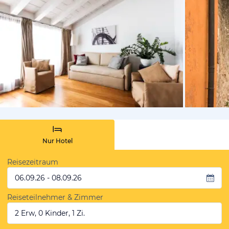
vom Hotelie
Nur Hotel
Reisezeitraum
06.09.26 - 08.09.26
Reiseteilnehmer & Zimmer
2 Erw, 0 Kinder, 1 Zi.