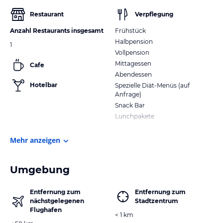
Restaurant
Verpflegung
Anzahl Restaurants insgesamt
Frühstück
Halbpension
1
Vollpension
Mittagessen
Cafe
Abendessen
Hotelbar
Spezielle Diät-Menüs (auf
Anfrage)
Snack Bar
Lunchpakete
Mehr anzeigen
Umgebung
Entfernung zum
Entfernung zum
nächstgelegenen
Stadtzentrum
Flughafen
< 1 km