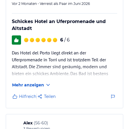
sportliche Aktivitäten wie Wandern, Radfahren und Wassersport.
Vor 2 Monaten • Verreist als Paar im Juni 2026
Erkunden Sie die malerische Landschaft und den See oder
entspannen Sie sich einfach am Ufer des Gardasees.
Schickes Hotel an Uferpromenade und
Hinweis:
Verfasst von HolidayCheck mit Hilfe von KI. Alle
Altstadt
Angaben ohne Gewähr. Bitte lies vor der Buchung die
verbindlichen
Angebotsdetails
des jeweiligen Veranstalters.
6
/ 6
Das Hotel del Porto liegt direkt an der
Uferpromenade in Torri und ist trotzdem Teil der
Altstadt. Die Zimmer sind geräumig, modern und
bieten ein schickes Ambiente. Das Bad ist bestens
ausgestattet, moderne Einrichtung und Accessoires,
Mehr anzeigen
sehr großzügige bodengleiche Dusche, Bidet,
Handtuchtrockner-Heizkörper, Aufsatzwaschbecken.
Hilfreich
Teilen
Wir hatten Zimmer mit seitlichem Seeblick und
großen Balkon. Klimaanlage arbeitet perfekt, Zimmer
lässt sich bei Bedarf durch Vorhang verdunkeln. Es
gibt auch Zimmer mit direktem Serblick .…
Alex
(
56-60
)
3
Bewertungen