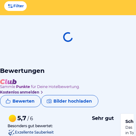
Filter
Bewertungen
Sammle
Punkte
für Deine Hotelbewertung.
Kostenlos anmelden
Bewerten
Bilder hochladen
5,7
Sehr gut
/ 6
Schi
Besonders gut bewertet:
Das H
Exzellente Sauberkeit
in Tor