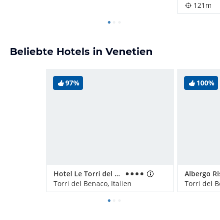
121m
Beliebte Hotels in Venetien
97%
100%
Hotel Le Torri del Garda
Torri del Benaco, Italien
Torri del B