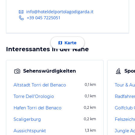
info@hoteldelportolagodigarda.it
+39 045 7225051
Karte
Interessantes in der Nähe
Sehenswürdigkeiten
Spor
Altstadt Torri del Benaco
0,1
km
Tour & Au
Torre Dell'Orologio
0,1
km
Radfahre
Hafen Torri del Benaco
0,2
km
Golfclub C
Scaligerburg
0,2
km
Aussichtspunkt
1,3
km
Jungle A