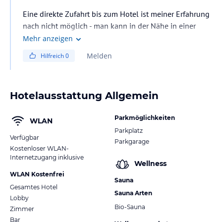
Eine direkte Zufahrt bis zum Hotel ist meiner Erfahrung
nach nicht möglich - man kann in der Nähe in einer
Kurzparkzone stehen bleiben oder am öffentl.
Mehr anzeigen
gebührenpflichtigen Parkplatz, dann kostenloses
Melden
Hilfreich
0
Gepäck-Shuttleservice in Anspruch nehmen. Man kann
unweit des Hotels im See schwimmen, da keine
Zugangsbeschränkung zum See besteht.
Hotelausstattung Allgemein
Parkmöglichkeiten
WLAN
Parkplatz
Verfügbar
Parkgarage
Kostenloser WLAN-
Internetzugang inklusive
Wellness
WLAN Kostenfrei
Sauna
Gesamtes Hotel
Sauna Arten
Lobby
Bio-Sauna
Zimmer
Bar