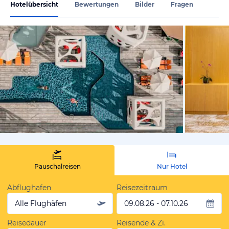
Hotelübersicht
Bewertungen
Bilder
Fragen
vom Hoteli
Pauschalreisen
Nur Hotel
Abflughafen
Reisezeitraum
Alle Flughäfen
09.08.26 - 07.10.26
Reisedauer
Reisende & Zi.