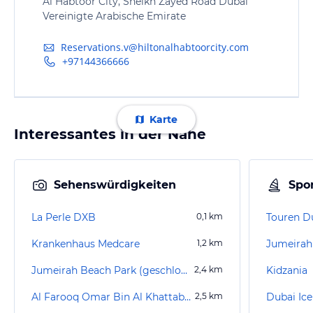
Al Habtoor City, Sheikh Zayed Road Dubai
Vereinigte Arabische Emirate
Reservations.v@hiltonalhabtoorcity.com
+97144366666
Karte
Interessantes in der Nähe
Sehenswürdigkeiten
Spor
La Perle DXB
0,1
km
Krankenhaus Medcare
1,2
km
Jumeirah
Jumeirah Beach Park (geschlossen)
2,4
km
Kidzania
Al Farooq Omar Bin Al Khattab Moschee
2,5
km
Dubai Ice