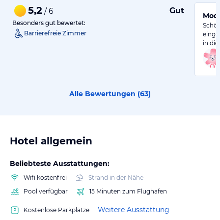
5,2
Gut
/ 6
Mode
Besonders gut bewertet:
Schön
Barrierefreie Zimmer
einge
in die
Alle Bewertungen (
63
)
Hotel allgemein
Beliebteste Ausstattungen:
Wifi kostenfrei
Strand in der Nähe
Pool verfügbar
15 Minuten zum Flughafen
Weitere Ausstattung
Kostenlose Parkplätze