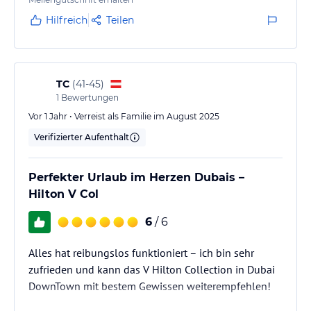
gute Lage, gerade wenn die Show im unteren Bereich
genutzt werden möchte.
Hilfreich
Teilen
TC
(
41-45
)
1
Bewertungen
Vor 1 Jahr • Verreist als Familie im August 2025
Verifizierter Aufenthalt
Perfekter Urlaub im Herzen Dubais –
Hilton V Col
6
/ 6
Alles hat reibungslos funktioniert – ich bin sehr
zufrieden und kann das V Hilton Collection in Dubai
DownTown mit bestem Gewissen weiterempfehlen!