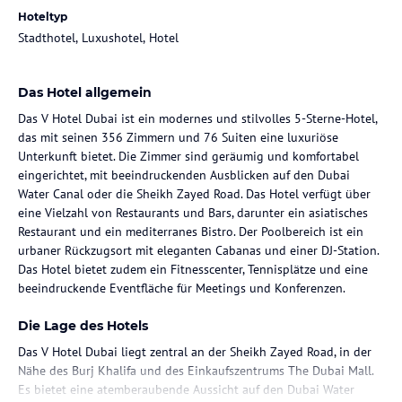
Hoteltyp
Stadthotel, Luxushotel, Hotel
Das Hotel allgemein
Das V Hotel Dubai ist ein modernes und stilvolles 5-Sterne-Hotel,
das mit seinen 356 Zimmern und 76 Suiten eine luxuriöse
Unterkunft bietet. Die Zimmer sind geräumig und komfortabel
eingerichtet, mit beeindruckenden Ausblicken auf den Dubai
Water Canal oder die Sheikh Zayed Road. Das Hotel verfügt über
eine Vielzahl von Restaurants und Bars, darunter ein asiatisches
Restaurant und ein mediterranes Bistro. Der Poolbereich ist ein
urbaner Rückzugsort mit eleganten Cabanas und einer DJ-Station.
Das Hotel bietet zudem ein Fitnesscenter, Tennisplätze und eine
beeindruckende Eventfläche für Meetings und Konferenzen.
Die Lage des Hotels
Das V Hotel Dubai liegt zentral an der Sheikh Zayed Road, in der
Nähe des Burj Khalifa und des Einkaufszentrums The Dubai Mall.
Es bietet eine atemberaubende Aussicht auf den Dubai Water