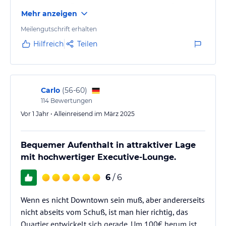
wurde mir ein Zimmer zu gewiesen, wo der Schlüssel
Mehr anzeigen
nicht funktioniert hat. Zum guter letzt bin ich in ein
Zimmer rein, in dem schon jemand anders war.
Meilengutschrift erhalten
Hilfreich
Teilen
Das Personal war etwas hilflos. Eine Managerin hat
mich dann zum Dinner eingeladen. Die Zimmer sind
außergewöhnlich und die Aussicht ist schön, ich
hatte aber massive…
Carlo
(
56-60
)
114
Bewertungen
Vor 1 Jahr • Alleinreisend im März 2025
Bequemer Aufenthalt in attraktiver Lage
mit hochwertiger Executive-Lounge.
6
/ 6
Wenn es nicht Downtown sein muß, aber andererseits
nicht abseits vom Schuß, ist man hier richtig, das
Quartier entwickelt sich gerade. Um 100€ herum ist