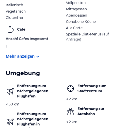
Vollpension
Italienisch
Mittagessen
Vegetarisch
Abendessen
Glutenfrei
Gehobene Küche
A la Carte
Cafe
Spezielle Diät-Menüs (auf
Anzahl Cafes insgesamt
Anfrage)
1
Mehr anzeigen
Umgebung
Entfernung zum
Entfernung zum
nächstgelegenen
Stadtzentrum
Flughafen
< 2 km
< 50 km
Entfernung zur
Entfernung zum
Autobahn
nächstgelegenen
< 2 km
Flughafen in