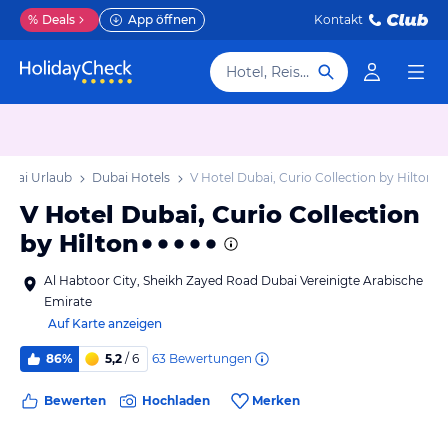
%
Deals
App öffnen
Kontakt
Hotel, Reiseziel
ubai Urlaub
Dubai Hotels
V Hotel Dubai, Curio Collection by Hilton
V Hotel Dubai, Curio Collection
by Hilton
Al Habtoor City, Sheikh Zayed Road Dubai Vereinigte Arabische
Emirate
Auf Karte anzeigen
63
Bewertungen
86%
5,2
/ 6
Bewerten
Hochladen
Merken