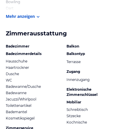
Bowling
Dart
Mehr anzeigen
Zimmerausstattung
Badezimmer
Balkon
Badezimmerdetails
Balkontyp
Hausschuhe
Terrasse
Haartrockner
Zugang
Dusche
Innenzugang
WC
Badewanne/Dusche
Elektronische
Badewanne
Zimmerschlüssel
Jacuzzi/Whirlpool
Mobiliar
Toilettenartikel
Schreibtisch
Bademantel
Sitzecke
Kosmetikspiegel
Kochnische
Zimmerservice