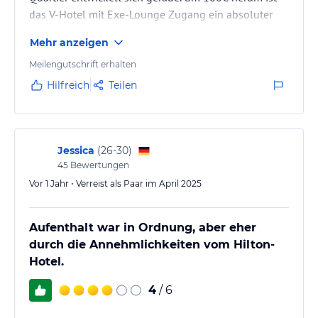
das V-Hotel mit Exe-Lounge Zugang ein absoluter
Knaller, das Angebot rechtfertigt selbst 150€ - 200€
Mehr anzeigen
für 2 Personen pro Nacht, klare Empfehlung.
Meilengutschrift erhalten
Hilfreich
Teilen
Jessica
(
26-30
)
45
Bewertungen
Vor 1 Jahr • Verreist als Paar im April 2025
Aufenthalt war in Ordnung, aber eher
durch die Annehmlichkeiten vom Hilton-
Hotel.
4
/ 6