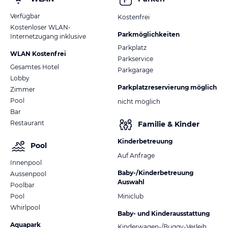
Verfügbar
Kostenfrei
Kostenloser WLAN-
Parkmöglichkeiten
Internetzugang inklusive
Parkplatz
WLAN Kostenfrei
Parkservice
Gesamtes Hotel
Parkgarage
Lobby
Parkplatzreservierung möglich
Zimmer
Pool
nicht möglich
Bar
Restaurant
Familie & Kinder
Kinderbetreuung
Pool
Auf Anfrage
Innenpool
Baby-/Kinderbetreuung
Aussenpool
Auswahl
Poolbar
Pool
Miniclub
Whirlpool
Baby- und Kinderausstattung
Aquapark
Kinderwagen-/Buggy-Verleih