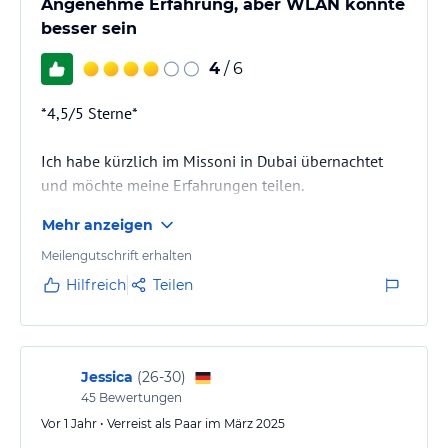
Angenehme Erfahrung, aber WLAN könnte
besser sein
4
/ 6
*4,5/5 Sterne*
Ich habe kürzlich im Missoni in Dubai übernachtet
und möchte meine Erfahrungen teilen.
Mehr anzeigen
*Die Positiven Seiten:*
Meilengutschrift erhalten
- Das Personal war sehr freundlich und hilfsbereit. Wir
Hilfreich
Teilen
wurden herzlich begrüßt und bekamen alle Fragen
beantwortet.
- Das Zimmer war sauber und komfortabel. Die Betten
waren bequem und das Bad war modern eingerichtet.
Jessica
(
26-30
)
45
Bewertungen
- Das Frühstück war ausgezeichnet. Es gab eine große
Auswahl an frischen Früchten, Brötchen, Käse und
Vor 1 Jahr • Verreist als Paar im März 2025