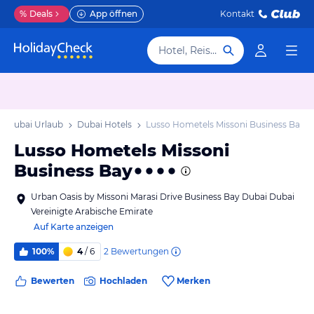
%
Deals
App öffnen
Kontakt
Hotel, Reiseziel
Dubai Urlaub
Dubai Hotels
Lusso Hometels Missoni Business Bay
Lusso Hometels Missoni
Business Bay
Urban Oasis by Missoni Marasi Drive Business Bay Dubai Dubai
Vereinigte Arabische Emirate
Auf Karte anzeigen
2
Bewertungen
100%
4
/ 6
Bewerten
Hochladen
Merken