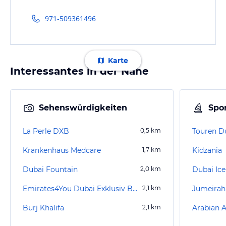
971-509361496
Karte
Interessantes in der Nähe
Sehenswürdigkeiten
Spor
La Perle DXB
0,5
km
Krankenhaus Medcare
1,7
km
Kidzania
Dubai Fountain
2,0
km
Dubai Ice
Emirates4You Dubai Exklusiv Burj Khalifa
2,1
km
Jumeirah
Burj Khalifa
2,1
km
Arabian 