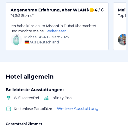
Angenehme Erfahrung, aber WLAN könnte besser sein
4
/ 6
Mein
*4,5/5 Sterne*
Top L
Ich habe kürzlich im Missoni in Dubai übernachtet
und möchte meine…
weiterlesen
Michael
36-40
•
März 2025
Aus Deutschland
Hotel allgemein
Beliebteste Ausstattungen:
Wifi kostenfrei
Infinity Pool
Weitere Ausstattung
Kostenlose Parkplätze
Gesamtzahl Zimmer