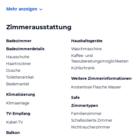
Mehr anzeigen
Zimmerausstattung
Badezimmer
Haushaltsgeräte
Badezimmerdetails
Waschmaschine
Kaffee- und
Hausschuhe
Teezubereitungsmöglichkeiten
Haartrockner
Kühlschrank
Dusche
Toilettenartikel
Weitere Zimmerinformationen
Bademantel
Kostenlose Flasche Wasser
Klimatisierung
Safe
Klimaanlage
Zimmertypen
TV-Empfang
Familienzimmer
Schallisolierte Zimmer
Kabel-TV
Nichtraucherzimmer
Balkon