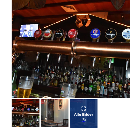
Bild melden
von Axel
Alle Bilder
(
5
)