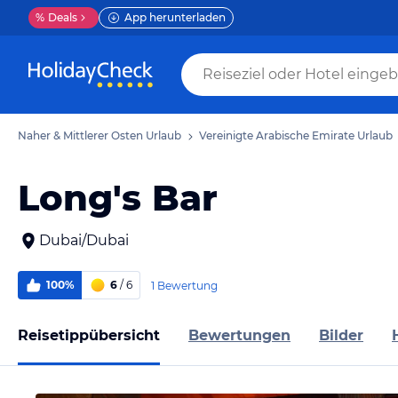
%
Deals
App herunterladen
Naher & Mittlerer Osten Urlaub
Vereinigte Arabische Emirate Urlaub
Long's Bar
Dubai/Dubai
100%
6
/ 6
1 Bewertung
Reisetippübersicht
Bewertungen
Bilder