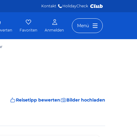
Kontakt
HolidayCheck 
Menü
werten
Favoriten
Anmelden
ar
Reisetipp bewerten
Bilder hochladen