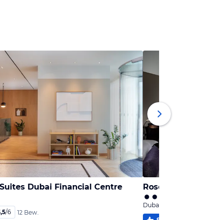
Suites Dubai Financial Centre
Rose Rayhaan by 
Dubai, Dubai
,5
/
6
12 Bew.
94
%
5,4
/
6