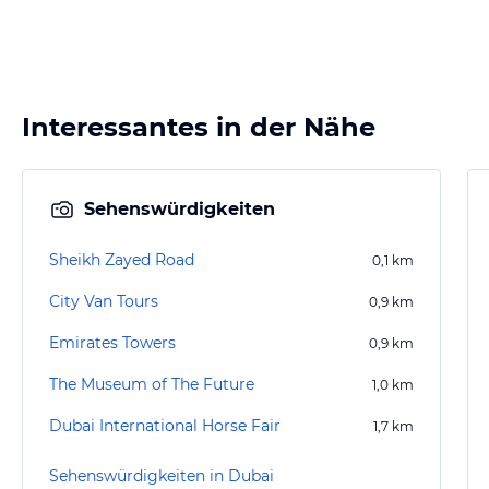
Interessantes in der Nähe
Sehenswürdigkeiten
Sheikh Zayed Road
0,1
km
City Van Tours
0,9
km
Emirates Towers
0,9
km
The Museum of The Future
1,0
km
Dubai International Horse Fair
1,7
km
Sehenswürdigkeiten in Dubai