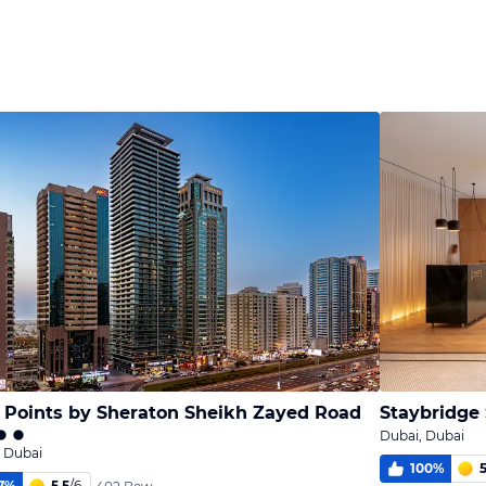
 Points by Sheraton Sheikh Zayed Road
Staybridge 
Dubai, Dubai
 Dubai
100
%
5
7
%
5,5
/
6