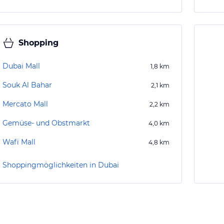
Shopping
Dubai Mall
1,8
km
Souk Al Bahar
2,1
km
Mercato Mall
2,2
km
Gemüse- und Obstmarkt
4,0
km
Wafi Mall
4,8
km
Shoppingmöglichkeiten in Dubai