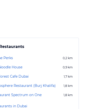
Restaurants
he Perks
0,2
km
Noodle House
0,9
km
forest Cafe Dubai
1,7
km
sphere Restaurant (Burj Khalifa)
1,8
km
aurant Spectrum on One
1,8
km
aurants in Dubai