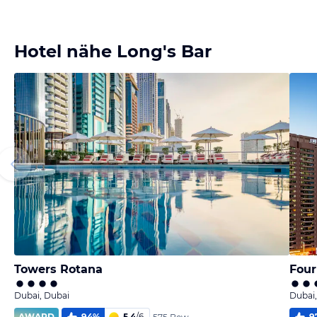
Bild
Bild
melden
melden
von Axel
von Axel
Hotel nähe Long's Bar
Towers Rotana
Four
Dubai, Dubai
Dubai,
AWARD
94
%
5,4
/
6
9