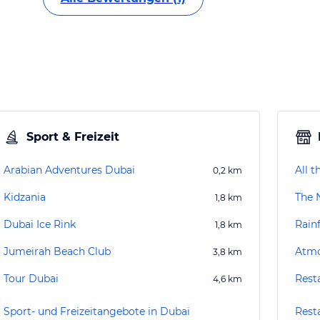
Sport & Freizeit
Arabian Adventures Dubai
All t
0,2
km
Kidzania
The 
1,8
km
Dubai Ice Rink
Rain
1,8
km
Jumeirah Beach Club
Atmo
3,8
km
Tour Dubai
Rest
4,6
km
Sport- und Freizeitangebote in Dubai
Rest