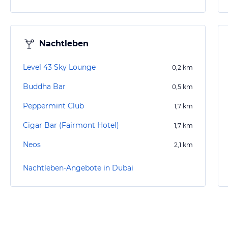
Nachtleben
Level 43 Sky Lounge
0,2
km
Buddha Bar
0,5
km
Peppermint Club
1,7
km
Cigar Bar (Fairmont Hotel)
1,7
km
Neos
2,1
km
Nachtleben-Angebote in Dubai