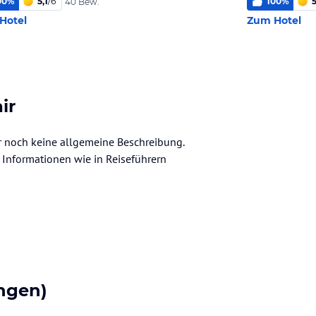
00
%
5,1
/
6
100
%
5
40 Bew.
Hotel
Zum Hotel
ir
der noch keine allgemeine Beschreibung.
ve Informationen wie in Reiseführern
ngen)