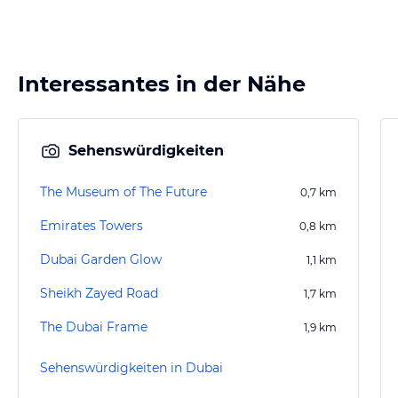
Interessantes in der Nähe
Sehenswürdigkeiten
The Museum of The Future
0,7
km
Emirates Towers
0,8
km
Dubai Garden Glow
1,1
km
Sheikh Zayed Road
1,7
km
The Dubai Frame
1,9
km
Sehenswürdigkeiten in Dubai