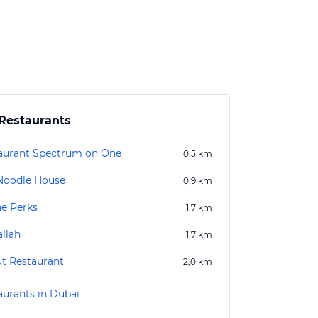
Restaurants
aurant Spectrum on One
0,5
km
Noodle House
0,9
km
he Perks
1,7
km
allah
1,7
km
ut Restaurant
2,0
km
aurants in Dubai