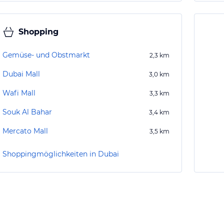
Shopping
Gemüse- und Obstmarkt
2,3
km
Dubai Mall
3,0
km
Wafi Mall
3,3
km
Souk Al Bahar
3,4
km
Mercato Mall
3,5
km
Shoppingmöglichkeiten in Dubai