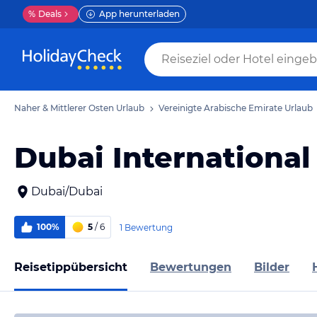
%
Deals
App herunterladen
Naher & Mittlerer Osten Urlaub
Vereinigte Arabische Emirate Urlaub
Dubai International
Dubai/Dubai
100%
5
/ 6
1 Bewertung
Reisetippübersicht
Bewertungen
Bilder