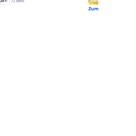
,0
/
6
AWARD
98
%
72 Bew.
Zum Hotel