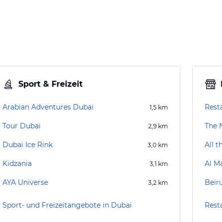
Sport & Freizeit
Arabian Adventures Dubai
Rest
1,5
km
Tour Dubai
The 
2,9
km
Dubai Ice Rink
All t
3,0
km
Kidzania
Al M
3,1
km
AYA Universe
Beir
3,2
km
Sport- und Freizeitangebote in Dubai
Rest