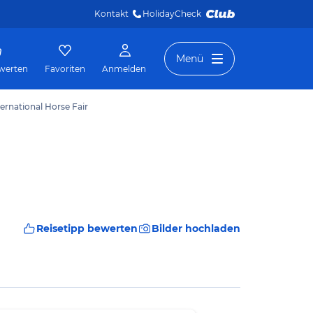
Kontakt
HolidayCheck 
Menü
werten
Favoriten
Anmelden
ernational Horse Fair
Reisetipp bewerten
Bilder hochladen