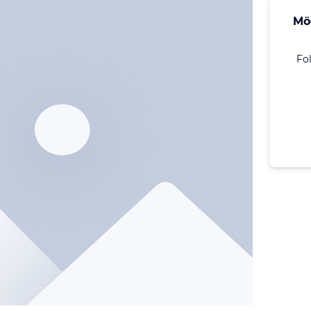
Mö
Fo