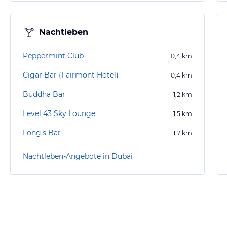
Nachtleben
Peppermint Club
0,4
km
Cigar Bar (Fairmont Hotel)
0,4
km
Buddha Bar
1,2
km
Level 43 Sky Lounge
1,5
km
Long's Bar
1,7
km
Nachtleben-Angebote in Dubai