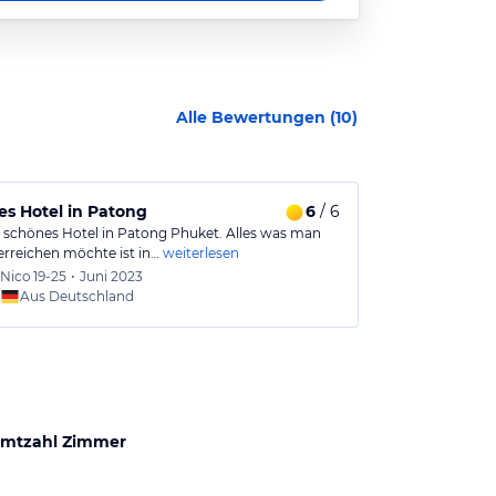
Alle Bewertungen (
10
)
s Hotel in Patong
6
/ 6
Keine 5 Ste
r schönes Hotel in Patong Phuket. Alles was man
Wir waren 3 Nä
erreichen möchte ist in…
weiterlesen
große Anlage 
Nico
19-25
•
Juni 2023
Thoma
Aus Deutschland
Aus
mtzahl Zimmer