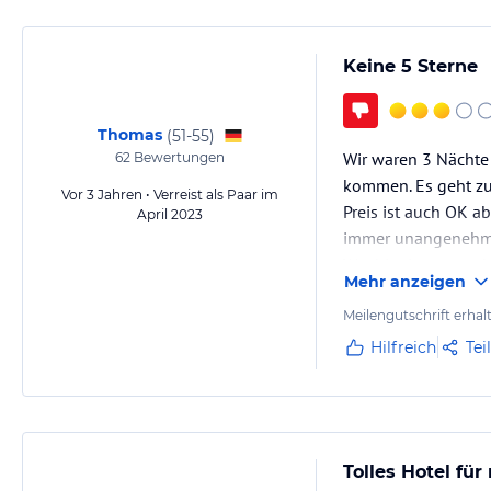
Keine 5 Sterne
Thomas
(
51-55
)
Wir waren 3 Nächte
62
Bewertungen
kommen. Es geht zu 
Vor 3 Jahren • Verreist als Paar im
Preis ist auch OK a
April 2023
immer unangenehm
Wer hier Luxus sucht
Mehr anzeigen
Zu Patong : einer de
Meilengutschrift erhal
Hilfreich
Tei
Tolles Hotel für