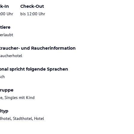
k-In
Check-Out
:00 Uhr
bis 12:00 Uhr
tiere
 erlaubt
traucher- und Raucherinformation
raucherhotel
onal spricht folgende Sprachen
sch
gruppe
ie, Singles mit Kind
ltyp
dhotel, Stadthotel, Hotel