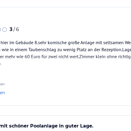
3
/ 6
 hier im Gebäude 8.sehr komische große Anlage mit seltsamen 
wie in einem Taubenschlag zu wenig Platz an der Rezeption.Lage 
ber mehr wie 60 Euro für zwei nicht wert.Zimmer klein ohne richti
.
 ist falsch.
r schrecklichsten Orte in Thailand.
ten
len
 mit schöner Poolanlage in guter Lage.