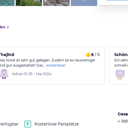
den
Thajlnd
6
/ 6
Schöne
Das Hotel ist sehr gut gelegen. Zudem ist es neuwertiger
Ein seh
und gut ausgestattet! Das…
weiterlesen
schnell 
Adrian
31-35
•
Mai 2024
Gesa
< 300
verfügbar
Kostenlose Parkplätze