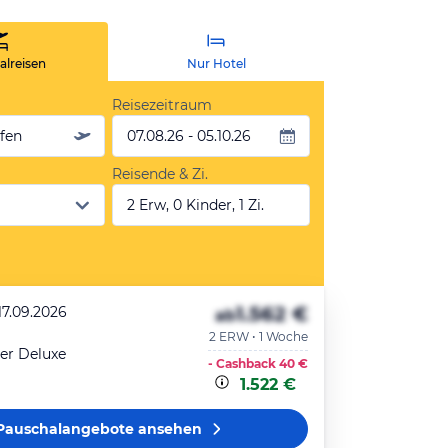
lreisen
Nur Hotel
Reisezeitraum
äfen
07.08.26 - 05.10.26
Reisende & Zi.
2 Erw, 0 Kinder, 1 Zi.
1.562 €
17.09.2026
ab
2 ERW • 1 Woche
r Deluxe
- Cashback
40 €
1.522 €
Pauschalangebote
ansehen