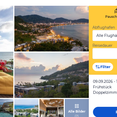
Pauscha
Abflughafen
Alle Flugh
Reisedauer
von Expedia
Filter
09.09.2026 - 
Frühstück
Doppelzimme
von Expedia
Alle Bilder
(
2
)