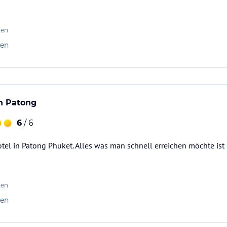
ten
len
n Patong
6
/ 6
tel in Patong Phuket. Alles was man schnell erreichen möchte ist 
ten
len