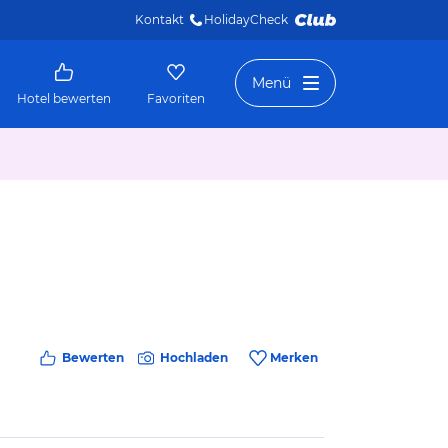
Kontakt
HolidayCheck 
Menü
Hotel bewerten
Favoriten
Bewerten
Hochladen
Merken