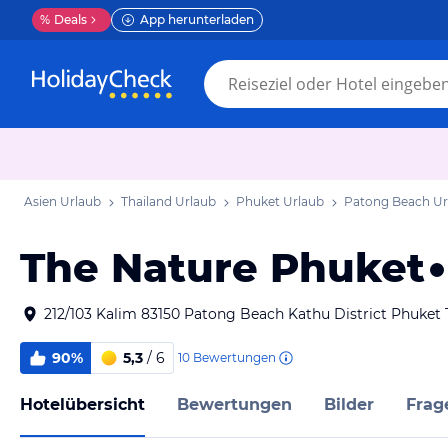
%
Deals
App herunterladen
Asien Urlaub
Thailand Urlaub
Phuket Urlaub
Patong Beach Ur
The Nature Phuket
212/103 Kalim 83150 Patong Beach Kathu District Phuket 
90%
5,3
/ 6
10
Bewertungen
Hotelübersicht
Bewertungen
Bilder
Frag