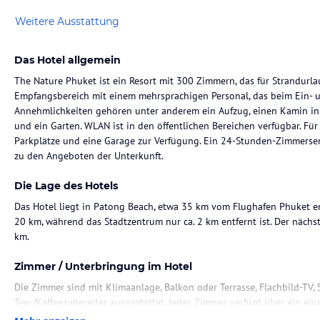
Weitere Ausstattung
Das Hotel allgemein
The Nature Phuket ist ein Resort mit 300 Zimmern, das für Strandurlau
Empfangsbereich mit einem mehrsprachigen Personal, das beim Ein- un
Annehmlichkeiten gehören unter anderem ein Aufzug, einen Kamin in 
und ein Garten. WLAN ist in den öffentlichen Bereichen verfügbar. Für
Parkplätze und eine Garage zur Verfügung. Ein 24-Stunden-Zimmerser
zu den Angeboten der Unterkunft.
Die Lage des Hotels
Das Hotel liegt in Patong Beach, etwa 35 km vom Flughafen Phuket en
20 km, während das Stadtzentrum nur ca. 2 km entfernt ist. Der nächste
km.
Zimmer / Unterbringung im Hotel
Die Zimmer sind mit Klimaanlage, Balkon oder Terrasse, Flachbild-TV, S
Tee-/Kaffeezubereiter ausgestattet. Jedes Zimmer verfügt über ein 
Haartrockner sowie Bademäntel. Zudem stehen kostenfreies WLAN, Ha