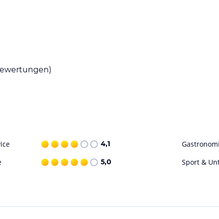
e Gäste haben die Möglichkeit, Halbpension oder
owie als amerikanisches Frühstück angeboten.
ewertungen)
 darunter 3 Außenpools, ein Hallenbad, ein
h am speziellen Badebereich erfreuen und es
 wie Massagen, Sauna und Dampfbad stehen
ice
4,1
Gastronom
ohne Gewähr. Bitte lies vor der Buchung die
e
5,0
Sport & Un