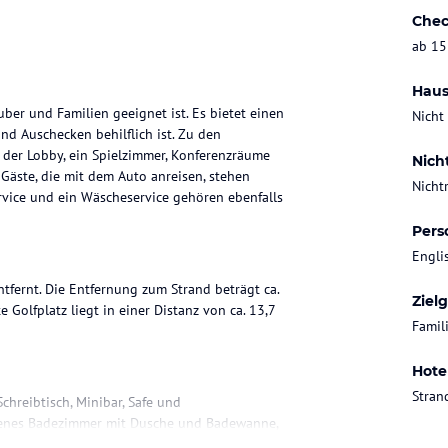
Chec
ab 15
Haus
ber und Familien geeignet ist. Es bietet einen
Nicht
d Auschecken behilflich ist. Zu den
der Lobby, ein Spielzimmer, Konferenzräume
Nich
 Gäste, die mit dem Auto anreisen, stehen
Nicht
vice und ein Wäscheservice gehören ebenfalls
Pers
Engli
tfernt. Die Entfernung zum Strand beträgt ca.
Ziel
 Golfplatz liegt in einer Distanz von ca. 13,7
Famil
Hote
Stran
chreibtisch, Minibar, Safe und
eigenes Badezimmer mit Dusche und Badewanne,
usschuhe und ein Bügelset zur Verfügung.