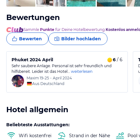
Bewertungen
Sammle
Punkte
für Deine Hotelbewertung.
Kostenlos anmel
Bewerten
Bilder hochladen
Phuket 2024 April
6
/ 6
Sehr saubere Anlage. Personal ist sehr freundlich und
hilfsbereit. Leider ist das Hotel…
weiterlesen
Maxim
19-25
•
April 2024
Aus Deutschland
Hotel allgemein
Beliebteste Ausstattungen:
Wifi kostenfrei
Strand in der Nähe
Pool 