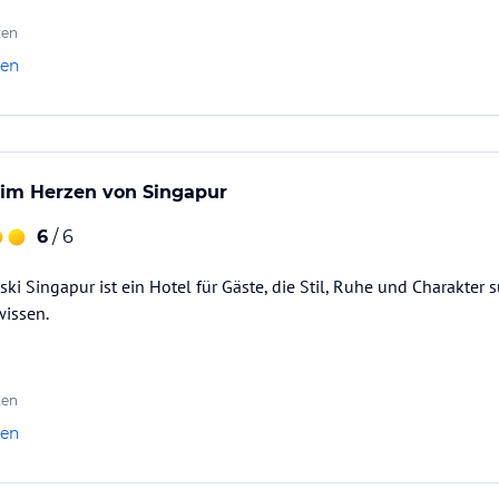
ten
len
s im Herzen von Singapur
6
/ 6
ki Singapur ist ein Hotel für Gäste, die Stil, Ruhe und Charakter
wissen.
ten
len