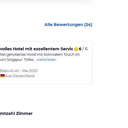
Alle Bewertungen (
24
)
ilvolles Hotel mit exzellentem Service im Zentrum von Singap
6
/ 6
Stilvoller L
ches gehobenes Hotel mit kolonialem Touch im
The Capitol Kem
von Singapur. Tolles…
weiterlesen
Stil, Ruhe und
Radu
41-45
•
Mai 2025
Urlaub
Aus Deutschland
mtzahl Zimmer