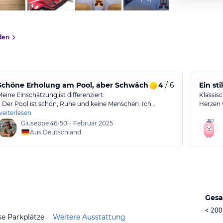
den
Schöne Erholung am Pool, aber Schwächen beim Empfang.
4
/ 6
Ein st
Meine Einschätzung ist differenziert:
Klassis
1. Der Pool ist schön, Ruhe und keine Menschen. Ich…
Herzen 
weiterlesen
Giuseppe
46-50
•
Februar 2025
Aus Deutschland
Gesa
< 200
se Parkplätze
Weitere Ausstattung