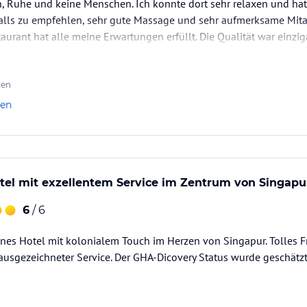
ön, Ruhe und keine Menschen. Ich konnte dort sehr relaxen und hat
falls zu empfehlen, sehr gute Massage und sehr aufmerksame Mitarb
aurant hat alle meine Erwartungen erfüllt. Die Qualität war einzig
Essen ist nur zu empfehlen.
ene Zimmer hat mir nicht gefallen. Es ging zu den Arcaden hin un
ten
len
Hotel mit exzellentem Service im Zentrum von Singapu
6
/ 6
nes Hotel mit kolonialem Touch im Herzen von Singapur. Tolles F
usgezeichneter Service. Der GHA-Dicovery Status wurde geschätzt