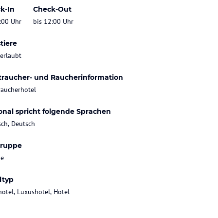
k-In
Check-Out
:00 Uhr
bis 12:00 Uhr
tiere
 erlaubt
traucher- und Raucherinformation
raucherhotel
onal spricht folgende Sprachen
sch, Deutsch
gruppe
ie
ltyp
hotel, Luxushotel, Hotel