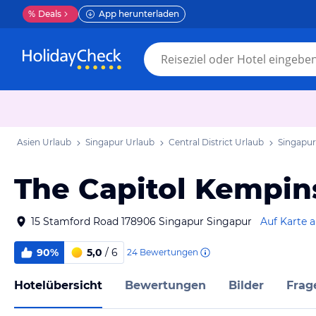
%
Deals
App herunterladen
Asien Urlaub
Singapur Urlaub
Central District Urlaub
Singapur
The Capitol Kempin
15 Stamford Road 178906 Singapur Singapur
Auf Karte 
90%
5,0
/ 6
24
Bewertungen
Hotelübersicht
Bewertungen
Bilder
Frag