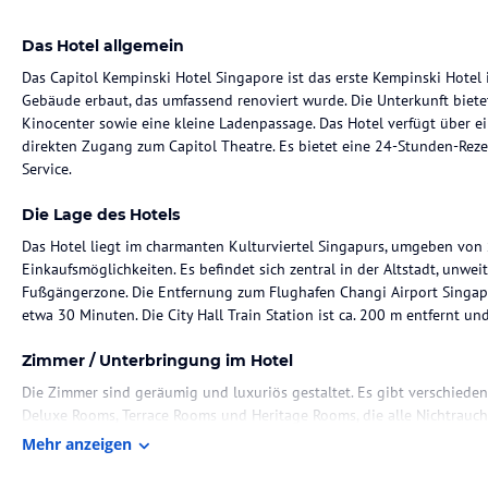
Das Hotel allgemein
Das Capitol Kempinski Hotel Singapore ist das erste Kempinski Hotel
Gebäude erbaut, das umfassend renoviert wurde. Die Unterkunft biete
Kinocenter sowie eine kleine Ladenpassage. Das Hotel verfügt über e
direkten Zugang zum Capitol Theatre. Es bietet eine 24-Stunden-Rez
Service.
Die Lage des Hotels
Das Hotel liegt im charmanten Kulturviertel Singapurs, umgeben von
Einkaufsmöglichkeiten. Es befindet sich zentral in der Altstadt, unwei
Fußgängerzone. Die Entfernung zum Flughafen Changi Airport Singapor
etwa 30 Minuten. Die City Hall Train Station ist ca. 200 m entfernt un
Zimmer / Unterbringung im Hotel
Die Zimmer sind geräumig und luxuriös gestaltet. Es gibt verschied
Deluxe Rooms, Terrace Rooms und Heritage Rooms, die alle Nichtrauc
moderne Annehmlichkeiten wie Klimaanlage, Flachbild-TV, WLAN, Ne
Mehr anzeigen
Pflegeprodukte im eigenen Bad.