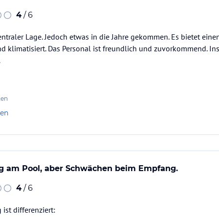
4
/ 6
entraler Lage. Jedoch etwas in die Jahre gekommen. Es bietet ein
d klimatisiert. Das Personal ist freundlich und zuvorkommend. In
.
ten
len
g am Pool, aber Schwächen beim Empfang.
4
/ 6
st differenziert: