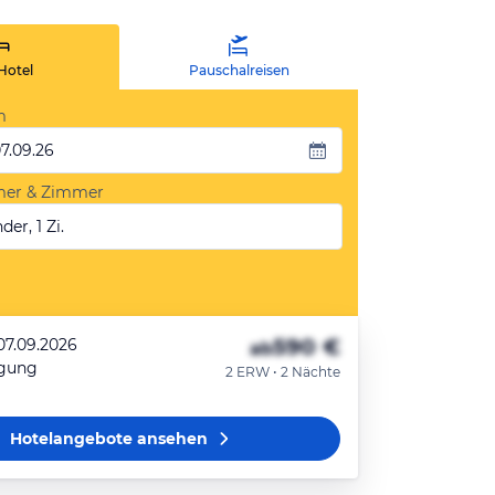
Hotel
Pauschalreisen
m
07.09.26
mer & Zimmer
der, 1 Zi.
590 €
07.09.2026
ab
egung
2 ERW • 2 Nächte
Hotelangebote
ansehen