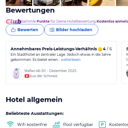
Bewertungen
Sammle
Punkte
für Deine Hotelbewertung.
Kostenlos anmel
Bewerten
Bilder hochladen
Annehmbares Preis-Leistungs-Verhältnis in guter Lage
4
/ 6
Ein Stadthotel an zentraler Lage. Jedoch etwas in die Jahre
gekommen. Es bietet einen…
weiterlesen
Stefan
46-50
•
Dezember 2025
Aus der Schweiz
Hotel allgemein
Beliebteste Ausstattungen:
Wifi kostenfrei
Pool verfügbar
Kostenlo