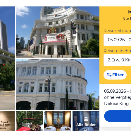
Nur 
Reisezeitrau
05.09.26 - 
Reiseteilneh
2 Erw, 0 Kin
von Jens, Februar 2019
Filter
05.09.2026 - 
ohne Verpfl
Deluxe King
von Jens, Februar 2019
Alle Bilder
(
46
)