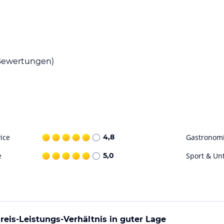
reren Restaurants, darunter das Michelin-
he Küche bietet. Weitere Optionen sind die
 German Restaurant“, „Berthold Delikatessen“ für
cksbuffet steht täglich zur Verfügung.
ewertungen)
h ist. Ein Wellnessbereich mit einer Vielzahl an
Der Außenpool kann von Gästen ohne Aufpreis
ice
4,8
Gastronom
ohne Gewähr. Bitte lies vor der Buchung die
e
5,0
Sport & Un
is-Leistungs-Verhältnis in guter Lage