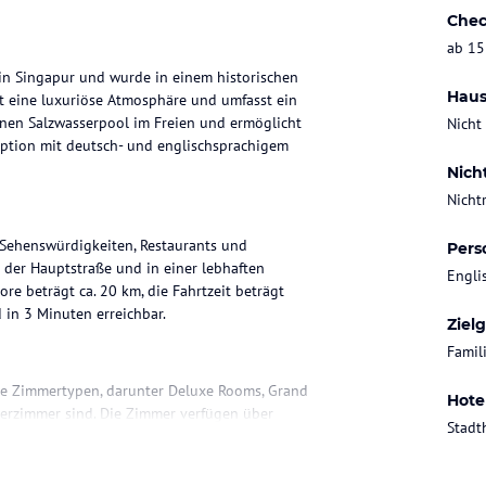
Chec
ab 15
 in Singapur und wurde in einem historischen
Haus
t eine luxuriöse Atmosphäre und umfasst ein
inen Salzwasserpool im Freien und ermöglicht
Nicht
eption mit deutsch- und englischsprachigem
Nich
Nicht
 Sehenswürdigkeiten, Restaurants und
Pers
t der Hauptstraße und in einer lebhaften
Engli
e beträgt ca. 20 km, die Fahrtzeit beträgt
d in 3 Minuten erreichbar.
Ziel
Famil
ene Zimmertypen, darunter Deluxe Rooms, Grand
Hote
herzimmer sind. Die Zimmer verfügen über
Stadt
spresso-Maschinen und hochwertige