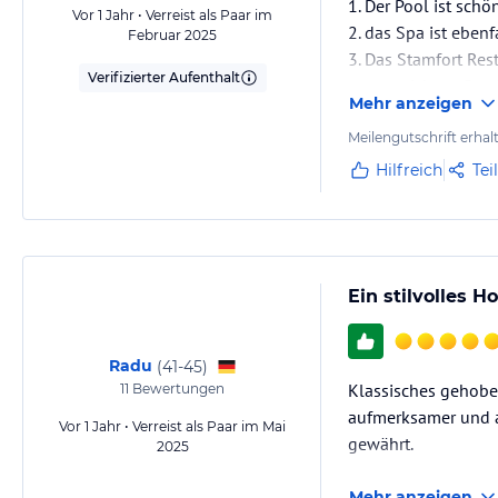
1. Der Pool ist sch
Vor 1 Jahr • Verreist als Paar im
2. das Spa ist eben
Februar 2025
3. Das Stamfort Rest
Verifizierter Aufenthalt
ausgezeichnet. Das 
Mehr anzeigen
4. Das mir zugewies
Meilengutschrift erhal
Hilfreich
Tei
Ein stilvolles 
Radu
(
41-45
)
Klassisches gehobe
11
Bewertungen
aufmerksamer und a
Vor 1 Jahr • Verreist als Paar im Mai
gewährt.
2025
Mehr anzeigen