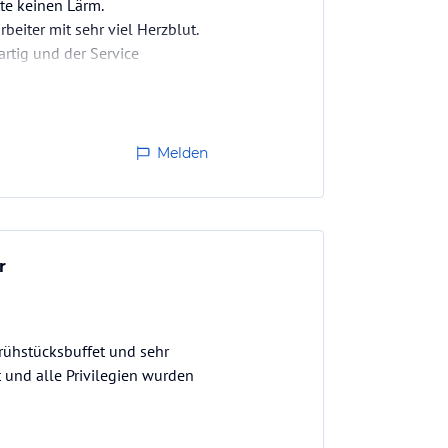
te keinen Lärm.
eiter mit sehr viel Herzblut.
artig und der Service
d kaum Tageslicht. Fenster…
Melden
r
rühstücksbuffet und sehr
 und alle Privilegien wurden