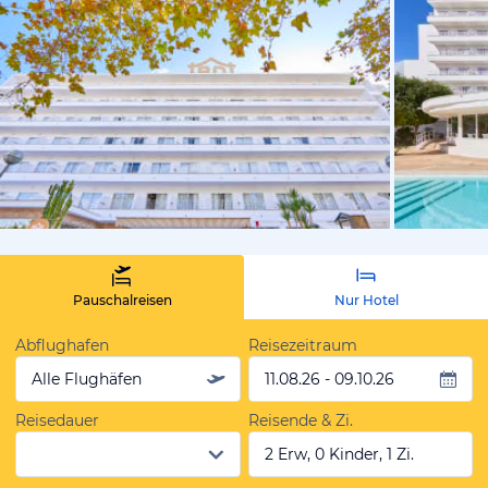
vom Hoteli
Pauschalreisen
Nur Hotel
Abflughafen
Reisezeitraum
Alle Flughäfen
11.08.26 - 09.10.26
Reisedauer
Reisende & Zi.
2 Erw, 0 Kinder, 1 Zi.