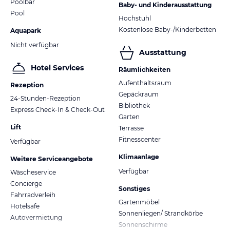
Poolbar
Baby- und Kinderausstattung
Pool
Hochstuhl
Kostenlose Baby-/Kinderbetten
Aquapark
Nicht verfügbar
Ausstattung
Hotel Services
Räumlichkeiten
Aufenthaltsraum
Rezeption
Gepäckraum
24-Stunden-Rezeption
Bibliothek
Express Check-In & Check-Out
Garten
Lift
Terrasse
Fitnesscenter
Verfügbar
Klimaanlage
Weitere Serviceangebote
Verfügbar
Wäscheservice
Concierge
Sonstiges
Fahrradverleih
Gartenmöbel
Hotelsafe
Sonnenliegen/ Strandkörbe
Autovermietung
Sonnenschirme