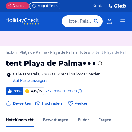
%
Deals
App öffnen
Kontakt
Hotel, Reiseziel
a Urlaub
Platja de Palma / Playa de Palma Hotels
tent Playa de Palma
tent Playa de Palma
Calle Tamarells, 2 7600 El Arenal Mallorca Spanien
Auf Karte anzeigen
737
Bewertungen
89%
4,6
/ 6
Bewerten
Hochladen
Merken
Hotelübersicht
Bewertungen
Bilder
Fragen