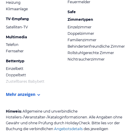
Feuermelder
Heizung
Klimaanlage
Safe
TV-Empfang
Zimmertypen
Satelliten-TV
Einzelzimmer
Doppelzimmer
Multimedia
Familienzimmer
Telefon
Behindertenfreundliche Zimmer
Fernseher
Rollstuhlgerechte Zimmer
Nichtraucherzimmer
Bettentyp
Einzelbett
Doppelbett
Zustellbares Babybett
Mehr anzeigen
Hinweis:
Allgemeine und unverbindliche
Hoteliers-/Veranstalter-/Kataloginformationen. Alle Angaben ohne
Gewähr und ohne Prüfung durch HolidayCheck. Bitte lies vor der
Buchung die verbindlichen
Angebotsdetails
des jeweiligen