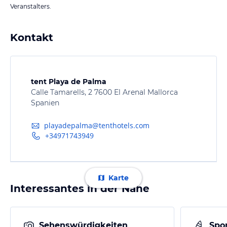
Veranstalters.
Kontakt
tent Playa de Palma
Calle Tamarells, 2 7600 El Arenal Mallorca
Spanien
playadepalma@tenthotels.com
+34971743949
Karte
Interessantes in der Nähe
Sehenswürdigkeiten
Spor