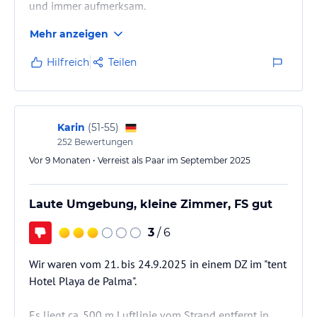
und immer aufmerksam.
Mehr anzeigen
Besonders gefallen hat uns die gemütliche Terrasse,
auf der man sich perfekt entspannen konnte.
Hilfreich
Teilen
Außerdem gibt es einen Billardtisch und Tischtennis,
was den Aufenthalt noch angenehmer gemacht hat.
Die Lage ist ebenfalls sehr praktisch, da sich eine
Karin
(
51-55
)
Bushaltestelle in der Nähe befindet. An der Rezeption
252
Bewertungen
kann man ganz einfach ein Taxi rufen…
Vor 9 Monaten • Verreist als Paar im September 2025
Laute Umgebung, kleine Zimmer, FS gut
3
/ 6
Wir waren vom 21. bis 24.9.2025 in einem DZ im "tent
Hotel Playa de Palma".
Es liegt ca. 500 m Luftlinie vom Strand entfernt in