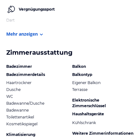
Vergnügungssport
Dart
Mehr anzeigen
Zimmerausstattung
Badezimmer
Balkon
Badezimmerdetails
Balkontyp
Haartrockner
Eigener Balkon
Dusche
Terrasse
WC
Elektronische
Badewanne/Dusche
Zimmerschlüssel
Badewanne
Haushaltsgeräte
Toilettenartikel
Kühlschrank
Kosmetikspiegel
Weitere Zimmerinformationen
Klimatisierung