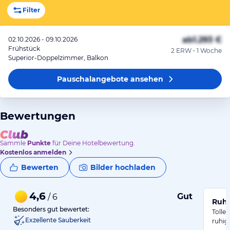
Filter
ab
1.293 €
02.10.2026 - 09.10.2026
Frühstück
2 ERW • 1 Woche
Superior-Doppelzimmer, Balkon
Pauschalangebote
ansehen
Bewertungen
Sammle
Punkte
für Deine Hotelbewertung.
Kostenlos anmelden
Bewerten
Bilder hochladen
4,6
Gut
/ 6
Ruhi
Besonders gut bewertet:
Tolle
Exzellente Sauberkeit
ruhig.