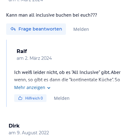
Kann man all inclusive buchen bei euch???
Frage beantworten
Melden
Ralf
am
2. März 2024
Ich weiß leider nicht, ob es "All Inclusive" gibt. Aber
wenn, so gibt es dann die "kontinentale Küche". So
versäumt man all die spanischen Leckereien wie z.B.
Mehr anzeigen
Tapas oder frischen Fisch etc. Fazit, selbst wenn es "All
Melden
Hilfreich
0
inclusive" gebe würde ich es nicht buchen, zumal man
außerdem zeitmäßig sehr eingeschränkt wäre.
Dirk
am
9. August 2022