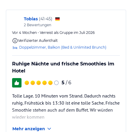
Kostenloses 24-Stunden-Fitnessstudio. 3 Außenpools.
Sonstige Einrichtungen und Services
Tobias
(
41-45
)
2
Bewertungen
Selbstbedienungswaschsalon. Minibibliothek. 24-Stunden-Bar.
Vor 4 Wochen • Verreist als Gruppe im Juli 2026
Hinweis:
Allgemeine und unverbindliche
Verifizierter Aufenthalt
Hoteliers-/Veranstalter-/Kataloginformationen. Alle Angaben
Doppelzimmer, Balkon (Bed & Unlimited Brunch)
ohne Gewähr und ohne Prüfung durch HolidayCheck. Bitte
lies vor der Buchung die verbindlichen
Angebotsdetails
des
jeweiligen Veranstalters.
Ruhige Nächte und frische Smoothies im
Hotel
5
/ 6
Tolle Lage. 10 Minuten vom Strand. Dadurch nachts
ruhig. Frühstück bis 13:30 ist eine tolle Sache. Frische
Smoothie stehen auch auf dem Buffet. Wir würden
wieder kommen
Mehr anzeigen