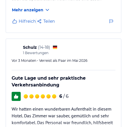
bekommt. Man kann auch mehrere Male zum Essen
Mehr anzeigen
gehen, so dass man frühstücken und später noch zu
Mittag essen kann durch den Brunch. Es gibt sogar
Hilfreich
Teilen
eine Mikrowelle, wenn man nicht jeden Tag essen
gehen will und man kann sich über einen QR Code
Essen ins Hotel liefern lassen. Das Personal ist sehr
freundlich und kümmert…
Schulz
(
14-18
)
1
Bewertungen
Vor 3 Monaten • Verreist als Paar im Mai 2026
Gute Lage und sehr praktische
Verkehrsanbindung
6
/ 6
Wir hatten einen wunderbaren Aufenthalt in diesem
Hotel. Das Zimmer war sauber, gemütlich und sehr
komfortabel. Das Personal war freundlich, hilfsbereit