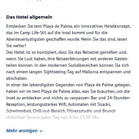
Das Hotel allgemein
Entdecken Sie tent Playa de Palma, ein innovatives Hotelkonzept,
das im Camp Life-Stil auf die Insel kommt und für die
Abenteuerlustigsten geschaffen wurde. Wenn Sie das sind, lesen
Sie weiter!
Das Hotel ist so konzipiert, dass Sie das Reiseziel genießen und,
wenn Sie Lust haben, Ihre Reiseerfahrungen mit anderen Gästen
teilen können. In den modernen Sozialbereichen können Sie sich
nach einem langen Sightseeing-Tag auf Mallorca entspannen und
abschalten.
In einer der lebendigsten Gegenden von Playa de Palma gelegen,
haben wir im tent Playa de Palma alles, was Sie brauchen, um die
Insel zu entdecken und nichts zu verpassen: Bar und 24-Stunden-
Rezeption, leistungsstarkes Wifi, Automaten mit Snacks,
Schwimmbad, Chill-out-Bereich, Fitnessstudio und Brunch
Unlimited-Service jeden Tag von 8 bis 13.30 Uhr.
Die Lage des Hotels
Mehr anzeigen