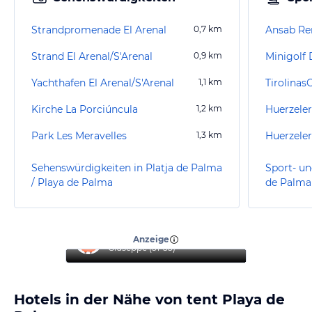
Strandpromenade El Arenal
0,7
km
Ansab Re
Strand El Arenal/S'Arenal
0,9
km
Minigolf
Yachthafen El Arenal/S'Arenal
1,1
km
Kirche La Porciúncula
1,2
km
Park Les Meravelles
1,3
km
Sehenswürdigkeiten in Platja de Palma
Sport- un
/ Playa de Palma
de Palma
“
Top Hotel
”
Anzeige
Giuseppe
(
51-55
)
Hotels in der Nähe von tent Playa de