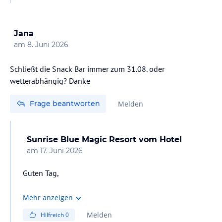
Mit freundlichen Grüßen,
Jana
am
8. Juni 2026
Schließt die Snack Bar immer zum 31.08. oder
wetterabhängig? Danke
Frage beantworten
Melden
Sunrise Blue Magic Resort
vom Hotel
am
17. Juni 2026
Guten Tag,
Laut unserem All-Inclusive-Konzept ist die Snack Bar
Mehr anzeigen
vom 01.06. bis 31.08. geöffnet.
Melden
Hilfreich
0