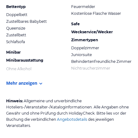
Bettentyp
Feuermelder
Kostenlose Flasche Wasser
Doppelbett
Zustellbares Babybett
Safe
Queensize
Weckservice/Wecker
Zustellbett
Zimmertypen
Schlafsofa
Doppelzimmer
Minibar
Juniorsuite
Minibarausstattung
Behindertenfreundliche Zimmer
Nichtraucherzimmer
Ohne Alkohol
Mehr anzeigen
Hinweis:
Allgemeine und unverbindliche
Hoteliers-/Veranstalter-/Kataloginformationen. Alle Angaben ohne
Gewähr und ohne Prüfung durch HolidayCheck. Bitte lies vor der
Buchung die verbindlichen
Angebotsdetails
des jeweiligen
Veranstalters.