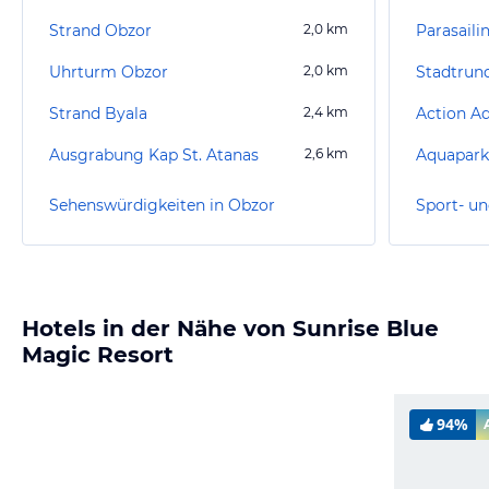
Strand Obzor
2,0
km
Parasaili
Uhrturm Obzor
2,0
km
Stadtrun
Strand Byala
2,4
km
Action A
Ausgrabung Kap St. Atanas
2,6
km
Aquapark
Sehenswürdigkeiten in Obzor
Sport- un
Hotels in der Nähe von Sunrise Blue
Magic Resort
94%