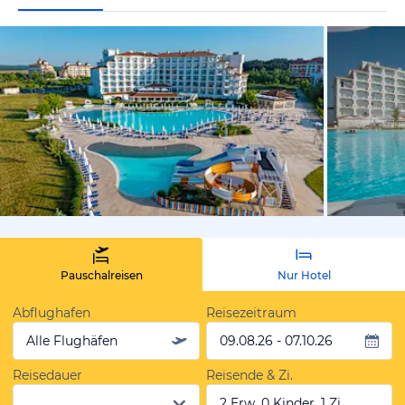
vom Hotelie
Pauschalreisen
Nur Hotel
Abflughafen
Reisezeitraum
Alle Flughäfen
09.08.26 - 07.10.26
Reisedauer
Reisende & Zi.
2 Erw, 0 Kinder, 1 Zi.