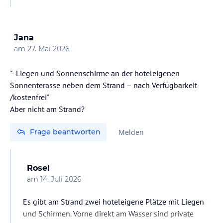
Bitte beachten Sie jedoch, dass Öffnungszeiten und
Betriebszeiträume je nach Wetterbedingungen und
Hotelpolitik angepasst werden können.
Jana
am
27. Mai 2026
Mit freundlichen Grüßen,
"- Liegen und Sonnenschirme an der hoteleigenen
Sonnenterasse neben dem Strand – nach Verfügbarkeit
/kostenfrei"
Aber nicht am Strand?
Frage beantworten
Melden
Rosel
am
14. Juli 2026
Es gibt am Strand zwei hoteleigene Plätze mit Liegen
und Schirmen. Vorne direkt am Wasser sind private