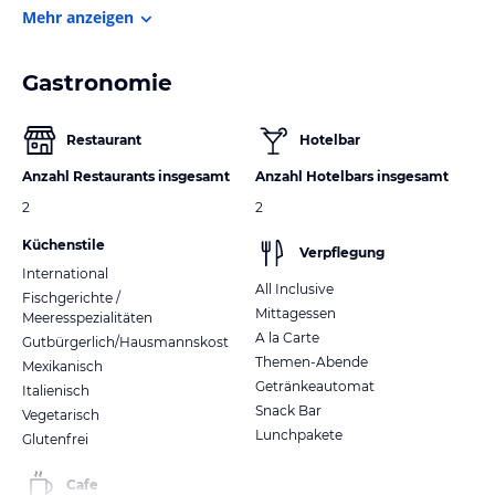
Mehr anzeigen
Gastronomie
Restaurant
Hotelbar
Anzahl Restaurants insgesamt
Anzahl Hotelbars insgesamt
2
2
Küchenstile
Verpflegung
International
All Inclusive
Fischgerichte /
Mittagessen
Meeresspezialitäten
A la Carte
Gutbürgerlich/Hausmannskost
Themen-Abende
Mexikanisch
Getränkeautomat
Italienisch
Snack Bar
Vegetarisch
Lunchpakete
Glutenfrei
Cafe