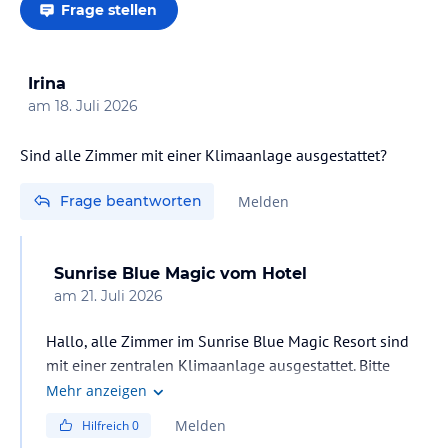
Frage stellen
Irina
am
18. Juli 2026
Sind alle Zimmer mit einer Klimaanlage ausgestattet?
Frage beantworten
Melden
Sunrise Blue Magic
vom Hotel
am
21. Juli 2026
Hallo, alle Zimmer im Sunrise Blue Magic Resort sind
mit einer zentralen Klimaanlage ausgestattet. Bitte
beachten Sie, dass die Klimaanlage automatisch
Mehr anzeigen
abschaltet, wenn die Balkontür oder ein Fenster
Melden
Hilfreich
0
geöffnet ist.