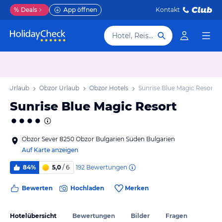
%
Deals
App öffnen
Kontakt
Hotel, Reiseziel
den Urlaub
Obzor Urlaub
Obzor Hotels
Sunrise Blue Magic Resort
Sunrise Blue Magic Resort
Obzor Sever 8250 Obzor Bulgarien Süden Bulgarien
Auf Karte anzeigen
192
Bewertungen
84%
5,0
/ 6
Bewerten
Hochladen
Merken
Hotelübersicht
Bewertungen
Bilder
Fragen