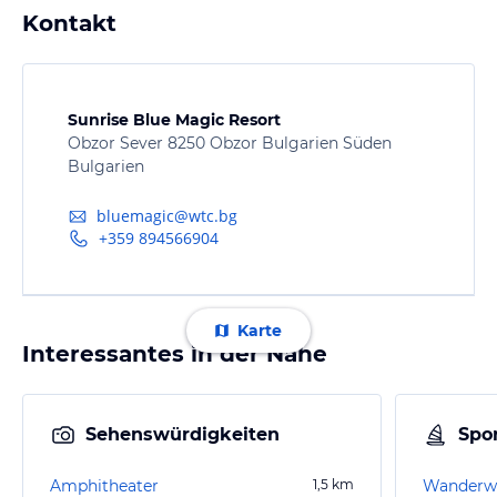
Kontakt
Sunrise Blue Magic Resort
Obzor Sever 8250 Obzor Bulgarien Süden
Bulgarien
bluemagic@wtc.bg
+359 894566904
Karte
Interessantes in der Nähe
Sehenswürdigkeiten
Spor
Amphitheater
1,5
km
Wanderwe