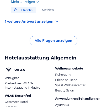
Anbieter
Mehr anzeigen
Melden
Hilfreich
0
1 weitere Antwort anzeigen
Alle Fragen anzeigen
Hotelausstattung Allgemein
Wellnessangebote
WLAN
Ruheraum
Verfügbar
Erlebnisdusche
Kostenloser WLAN-
Spa & Wellnesscenter
Internetzugang inklusive
Beauty Salon
WLAN Kostenfrei
Anwendungen/Behandlungen
Gesamtes Hotel
Ayurveda