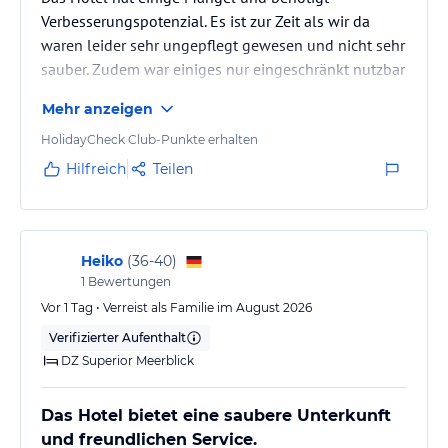
ohne Gewähr und ohne Prüfung durch HolidayCheck. Bitte
Verbesserungspotenzial. Es ist zur Zeit als wir da
lies vor der Buchung die verbindlichen
Angebotsdetails
des
jeweiligen Veranstalters.
waren leider sehr ungepflegt gewesen und nicht sehr
sauber. Zudem war einiges nur eingeschränkt nutzbar
und es gab wenig Personal, da die Saison dort wohl
Mehr anzeigen
erst ab 01.06. startet, was keiner wusste. Snack Bar
war noch komplett zu, dadurch waren manche Gäste
HolidayCheck Club-Punkte erhalten
nass im Hauptrestaurant essen und wir haben uns
Hilfreich
Teilen
mehrmals auf nasse Polsterstühle gesetzt. Die Snack
Bar wurde ab Anfang Juni zu abends auch morgens
und mittags zum A la…
Heiko
(
36-40
)
1
Bewertungen
Vor 1 Tag • Verreist als Familie im August 2026
Verifizierter Aufenthalt
DZ Superior Meerblick
Das Hotel bietet eine saubere Unterkunft
und freundlichen Service.