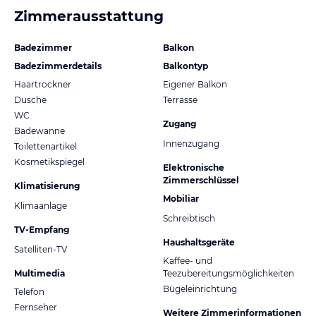
Zimmerausstattung
Badezimmer
Balkon
Badezimmerdetails
Balkontyp
Haartrockner
Eigener Balkon
Dusche
Terrasse
WC
Zugang
Badewanne
Innenzugang
Toilettenartikel
Kosmetikspiegel
Elektronische
Zimmerschlüssel
Klimatisierung
Mobiliar
Klimaanlage
Schreibtisch
TV-Empfang
Haushaltsgeräte
Satelliten-TV
Kaffee- und
Multimedia
Teezubereitungsmöglichkeiten
Bügeleinrichtung
Telefon
Fernseher
Weitere Zimmerinformationen