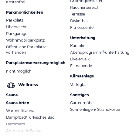
Grillmöglichkeiten
Kostenfrei
Raucherbereich
Parkmöglichkeiten
Terrasse
Parkplatz
Diskothek
Überwacht
Fitnesscenter
Parkgarage
Unterhaltung
Wohnmobilparkplatz
Karaoke
Öffentliche Parkplätze
vorhanden
Abendprogramm/-unterhaltung
Live-Musik
Parkplatzreservierung möglich
Filmabende
nicht möglich
Klimaanlage
Wellness
Verfügbar
Sauna
Sonstiges
Sauna Arten
Gartenmöbel
Sonnenliegen/ Strandkörbe
Warmluftsauna
Dampfbad/Türkisches Bad
Hammam
Aromastoffe Sauna