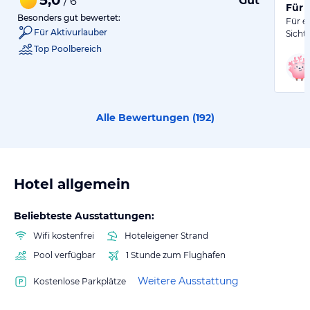
Gut
/ 6
Für 
Besonders gut bewertet:
Für e
Für Aktivurlauber
Sicht
Top Poolbereich
Alle Bewertungen (
192
)
Hotel allgemein
Beliebteste Ausstattungen:
Wifi kostenfrei
Hoteleigener Strand
Pool verfügbar
1 Stunde zum Flughafen
Weitere Ausstattung
Kostenlose Parkplätze