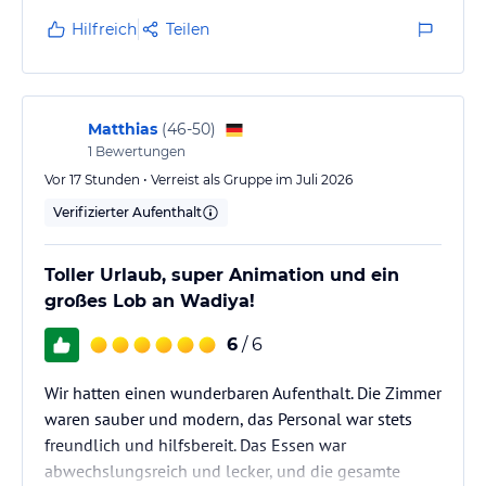
Anbieter)
unterhalten können.
Hilfreich
Teilen
WELLNESS, SPORT & ANIMATION
- SPA Centre
- Massagen & Gesichtsbehandlungen /kostenpflichtig/
- Fitnessstudio /kostenfrei/
Matthias
(
46-50
)
- Sauna /kostenpflichtig/
1
Bewertungen
- Dampfbad /kostenpflichtig/
Vor 17 Stunden • Verreist als Gruppe im Juli 2026
Verifizierter Aufenthalt
KINDERANLAGEN
Sunrise Blue Magic Resort ist eine ausgezeichnete Wahl für einen
Familienurlaub nicht nur wegen der geräumigen Zimmer, sondern
Toller Urlaub, super Animation und ein
auch wegen der zusätzlichen Möglichkeiten, die der Komplex für
großes Lob an Wadiya!
Ihre Kinder anbietet.
- Mini Club /kostenfrei/
6
/ 6
- Kinderanimation /kostenfrei/
- Kinderpool mit Rutschen /kostenfrei/
Wir hatten einen wunderbaren Aufenthalt. Die Zimmer
- Kinderspielplatz /kostenfrei/
waren sauber und modern, das Personal war stets
- Babybetten auf Anfrage erhältlich /kostenfrei/
- Babystühle im Hauptrestaurant /kostenfrei/ auf Anfrage
freundlich und hilfsbereit. Das Essen war
erhältlich
abwechslungsreich und lecker, und die gesamte