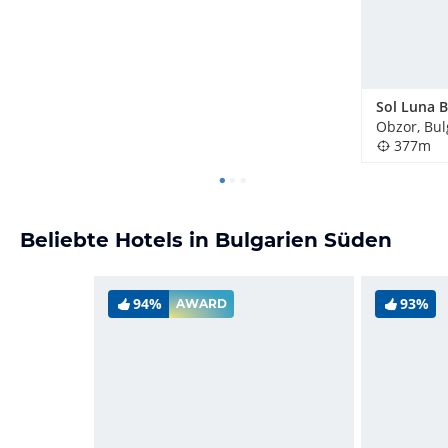
Sol Luna 
Obzor, Bul
377m
Beliebte Hotels in Bulgarien Süden
94%
93%
AWARD