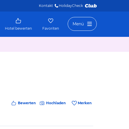
Kontakt
HolidayCheck 
Menü
Hotel bewerten
Favoriten
Bewerten
Hochladen
Merken