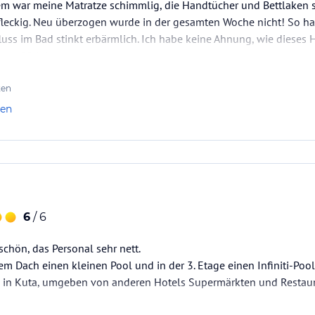
m war meine Matratze schimmlig, die Handtücher und Bettlaken 
leckig. Neu überzogen wurde in der gesamten Woche nicht! So hab
ss im Bad stinkt erbärmlich. Ich habe keine Ahnung, wie dieses H
 vor 20 Jahren.
ten
len
6
/ 6
schön, das Personal sehr nett.
em Dach einen kleinen Pool und in der 3. Etage einen Infiniti-Pool
en in Kuta, umgeben von anderen Hotels Supermärkten und Restau