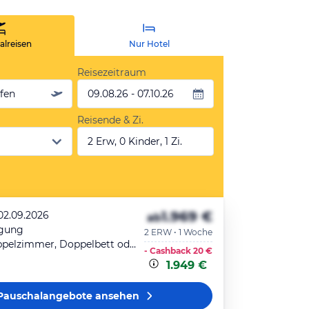
lreisen
Nur Hotel
Reisezeitraum
äfen
09.08.26 - 07.10.26
Reisende & Zi.
2 Erw, 0 Kinder, 1 Zi.
1.969 €
 02.09.2026
ab
egung
2 ERW • 1 Woche
Superior-Doppelzimmer, Doppelbett oder zwei Einzelbetten
- Cashback
20 €
1.949 €
Pauschalangebote
ansehen