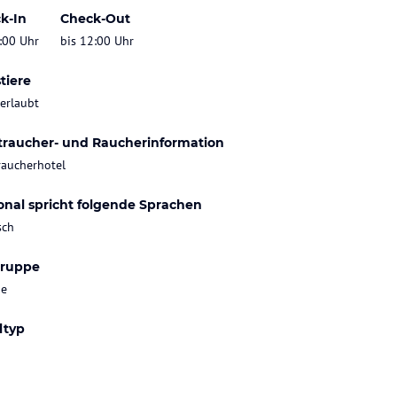
k-In
Check-Out
:00 Uhr
bis 12:00 Uhr
tiere
 erlaubt
traucher- und Raucherinformation
raucherhotel
onal spricht folgende Sprachen
sch
gruppe
ie
ltyp