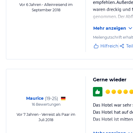
empfehlen. Außerde
Vor 6 Jahren • Alleinreisend im
waren dreckig und f
September 2018
genommen. Der Abflu
hat! Wahrscheinlich
Mehr anzeigen
Meilengutschrift erhal
Hilfreich
Tei
Gerne wieder
Maurice
(
19-25
)
Das Hotel war sehr 
16
Bewertungen
Das Hotel hat auf d
Vor 7 Jahren • Verreist als Paar im
Das Hotel ist mitt
Juli 2018