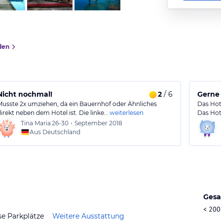
den
Nicht nochmal!
2
/ 6
Gerne
Musste 2x umziehen, da ein Bauernhof oder Ähnliches
Das Hot
direkt neben dem Hotel ist. Die linke…
weiterlesen
Das Hot
Tina Maria
26-30
•
September 2018
Aus Deutschland
Gesa
< 200
se Parkplätze
Weitere Ausstattung