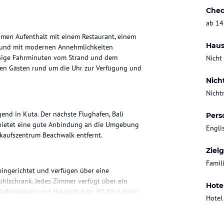
Chec
ab 14
amen Aufenthalt mit einem Restaurant, einem
Haus
 und mit modernen Annehmlichkeiten
wenige Fahrminuten vom Strand und dem
Nicht
 den Gästen rund um die Uhr zur Verfügung und
Nich
Nicht
gend in Kuta. Der nächste Flughafen, Bali
Pers
l bietet eine gute Anbindung an die Umgebung
Engli
kaufszentrum Beachwalk entfernt.
Ziel
Famil
eingerichtet und verfügen über eine
ühlschrank. Jedes Zimmer verfügt über ein
Hote
, Bademänteln und Hausschuhen. WLAN nutzen
Hotel