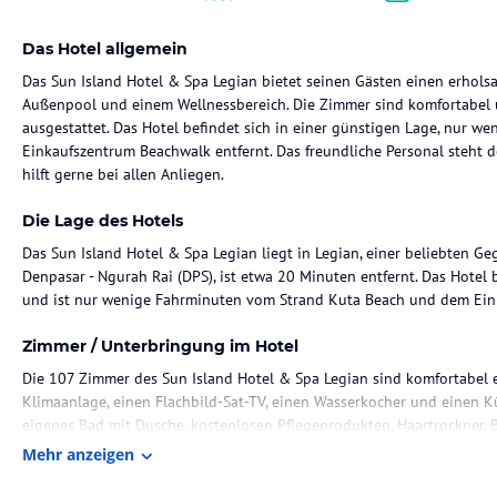
Das Hotel allgemein
Das Sun Island Hotel & Spa Legian bietet seinen Gästen einen erhols
Außenpool und einem Wellnessbereich. Die Zimmer sind komfortabel
ausgestattet. Das Hotel befindet sich in einer günstigen Lage, nur 
Einkaufszentrum Beachwalk entfernt. Das freundliche Personal steht
hilft gerne bei allen Anliegen.
Die Lage des Hotels
Das Sun Island Hotel & Spa Legian liegt in Legian, einer beliebten Ge
Denpasar - Ngurah Rai (DPS), ist etwa 20 Minuten entfernt. Das Hote
und ist nur wenige Fahrminuten vom Strand Kuta Beach und dem Ein
Zimmer / Unterbringung im Hotel
Die 107 Zimmer des Sun Island Hotel & Spa Legian sind komfortabel 
Klimaanlage, einen Flachbild-Sat-TV, einen Wasserkocher und einen K
eigenes Bad mit Dusche, kostenlosen Pflegeprodukten, Haartrockner
Sie in allen Bereichen des Hotels kostenfrei.
Mehr anzeigen
Gastronomie im Hotel