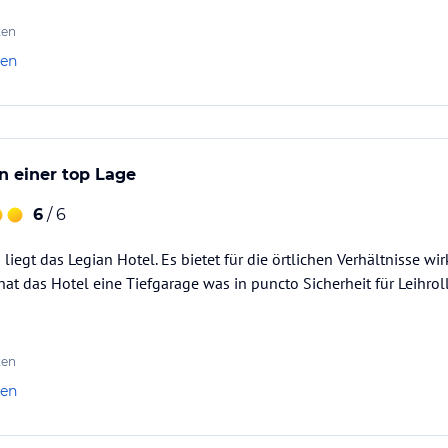
ten
len
in einer top Lage
6
/ 6
iegt das Legian Hotel. Es bietet für die örtlichen Verhältnisse wirk
at das Hotel eine Tiefgarage was in puncto Sicherheit für Leihroller
ten
len