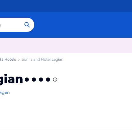
ta Hotels
Sun Island Hotel Legian
gian
eigen