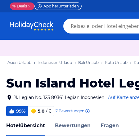
%
Deals
App herunterladen
Asien Urlaub
Indonesien Urlaub
Bali Urlaub
Kuta Urlaub
Ku
Sun Island Hotel Le
Jl. Legian No. 123 80361 Legian Indonesien
Auf Karte anz
99%
5,0
/ 6
7
Bewertungen
Hotelübersicht
Bewertungen
Fragen