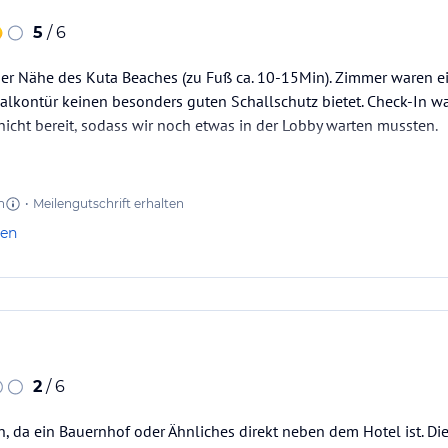
5
/ 6
der Nähe des Kuta Beaches (zu Fuß ca. 10-15Min). Zimmer waren ei
e Balkontür keinen besonders guten Schallschutz bietet. Check-In
nicht bereit, sodass wir noch etwas in der Lobby warten mussten.
n
•
Meilengutschrift erhalten
len
2
/ 6
 da ein Bauernhof oder Ähnliches direkt neben dem Hotel ist. Die l