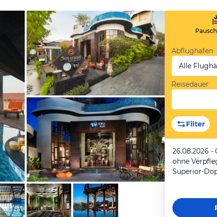
Pauscha
Abflughafen
Alle Flugh
Reisedauer
von Expedia
Filter
26.08.2026 -
ohne Verpfl
von Expedia