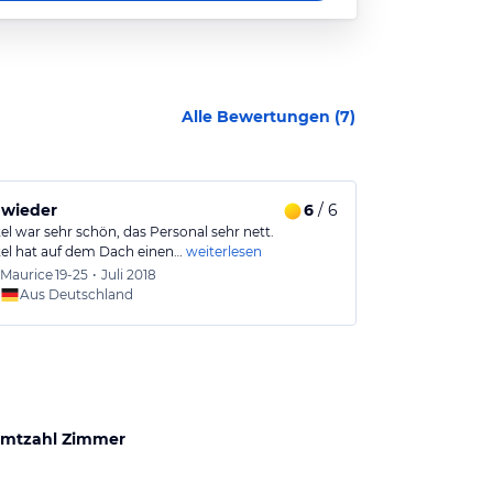
Alle Bewertungen (
7
)
 wieder
6
/ 6
Super Qualit
el war sehr schön, das Personal sehr nett.
Im Herzen von K
el hat auf dem Dach einen…
weiterlesen
örtlichen Verhä
Maurice
19-25
•
Juli 2018
Adrian
Aus Deutschland
Aus
mtzahl Zimmer