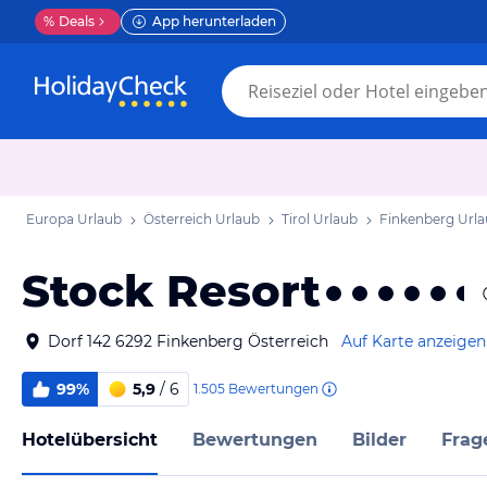
%
Deals
App herunterladen
Europa Urlaub
Österreich Urlaub
Tirol Urlaub
Finkenberg Url
Stock Resort
Dorf 142 6292 Finkenberg Österreich
Auf Karte anzeigen
99%
5,9
/ 6
1.505
Bewertungen
Hotelübersicht
Bewertungen
Bilder
Frag