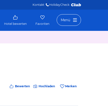
Kontakt
HolidayCheck 
Menü
Hotel bewerten
Favoriten
Bewerten
Hochladen
Merken