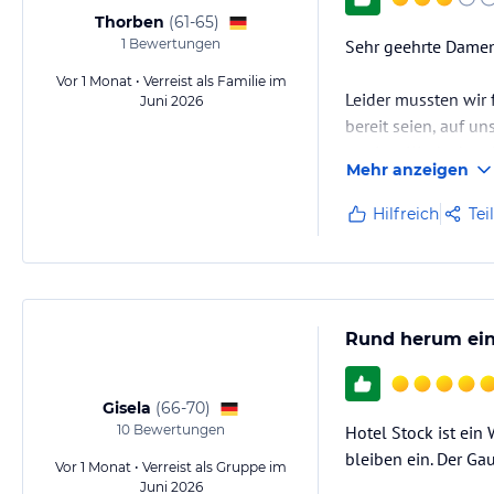
Thorben
(
61-65
)
1
Bewertungen
Sehr geehrte Damen
Vor 1 Monat • Verreist als Familie im
Leider mussten wir 
Juni 2026
bereit seien, auf u
zweites Kind, obwoh
Mehr anzeigen
als unprofessionell
Darüber hinaus war 
Hilfreich
Tei
Rund herum ein
Gisela
(
66-70
)
10
Bewertungen
Hotel Stock ist ein 
bleiben ein. Der Ga
Vor 1 Monat • Verreist als Gruppe im
Juni 2026