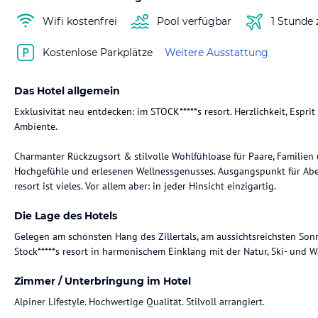
Wifi kostenfrei
Pool verfügbar
1 Stunde
Kostenlose Parkplätze
Weitere Ausstattung
Das Hotel allgemein
Exklusivität neu entdecken: im STOCK*****s resort. Herzlichkeit, Esp
Ambiente.
Charmanter Rückzugsort & stilvolle Wohlfühloase für Paare, Familien 
Hochgefühle und erlesenen Wellnessgenusses. Ausgangspunkt für Aben
resort ist vieles. Vor allem aber: in jeder Hinsicht einzigartig.
Die Lage des Hotels
Gelegen am schönsten Hang des Zillertals, am aussichtsreichsten Son
Stock*****s resort in harmonischem Einklang mit der Natur, Ski- und W
Zimmer / Unterbringung im Hotel
Alpiner Lifestyle. Hochwertige Qualität. Stilvoll arrangiert.