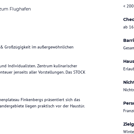
< 200
 zum Flughafen
Chec
ab 16
Barri
rit & Großzügigkeit im außergewöhnlichen
Gesam
Haus
und Individualisten. Zentrum kulinarischer
Erlau
teuer jenseits aller Vorstellungen. Das STOCK
Nich
Nicht
nenplateau Finkenbergs präsentiert sich das
Pers
andergebiete liegen praktisch vor der Haustür.
Franz
Ziel
Winte