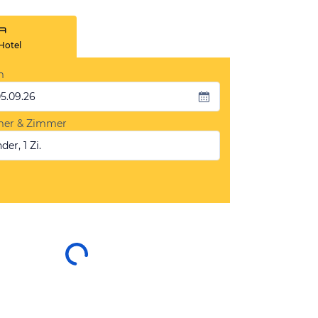
Hotel
m
05.09.26
mer & Zimmer
der, 1 Zi.