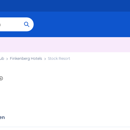
aub
Finkenberg Hotels
Stock Resort
en