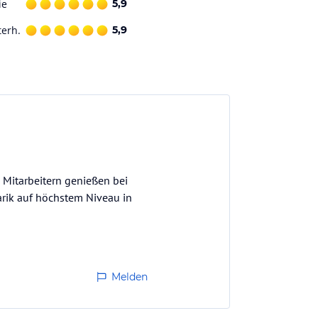
ie
5,9
terh.
5,9
 Mitarbeitern genießen bei
arik auf höchstem Niveau in
Melden