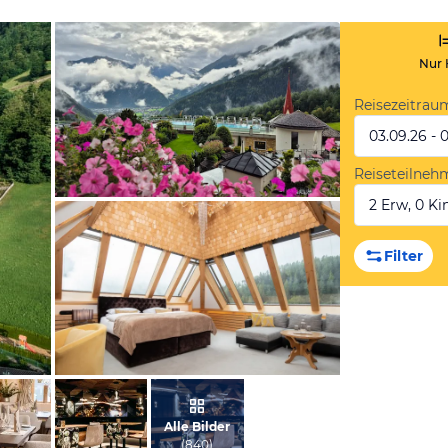
Nur 
Reisezeitrau
03.09.26 - 
Reiseteilneh
2 Erw, 0 Kin
von Christina, September 2025
Filter
vom Hotelier, Juni 2020
Alle Bilder
(
840
)