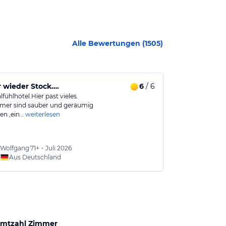
Alle Bewertungen (
1505
)
 wieder Stock….
6
/ 6
Positive Ku
fühlhotel.Hier past vieles.
Sehr geehrte 
mer sind sauber und geräumig
en ,ein…
weiterlesen
Leider mussten 
weiterlesen
Wolfgang
71+
•
Juli 2026
Thorb
Aus Deutschland
Aus
mtzahl Zimmer