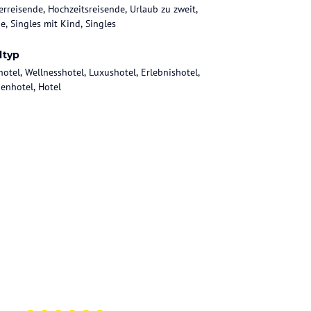
rreisende, Hochzeitsreisende, Urlaub zu zweit,
e, Singles mit Kind, Singles
ltyp
hotel, Wellnesshotel, Luxushotel, Erlebnishotel,
ienhotel, Hotel