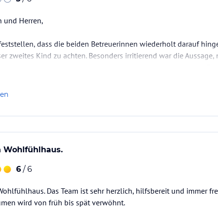
 und Herren,
feststellen, dass die beiden Betreuerinnen wiederholt darauf hing
nser zweites Kind zu achten. Besonders irritierend war die Aussage
l es sich insgesamt lediglich um drei Kinder gehandelt hätte. Ei
 und wenig kinderfreundlich.
die Organisation der Kinderbetreuung aus unserer Sicht sehr…
len
 Wohlfühlhaus.
6
/ 6
Wohlfühlhaus. Das Team ist sehr herzlich, hilfsbereit und immer fr
umen wird von früh bis spät verwöhnt.