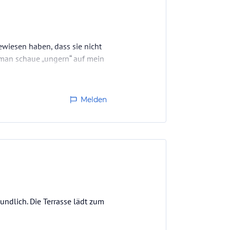
ewiesen haben, dass sie nicht
, man schaue „ungern“ auf mein
ne solche Aussage empfinde ich
Melden
eundlich. Die Terrasse lädt zum