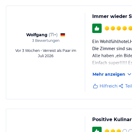
jeweiligen Veranstalters.
Immer wieder S
Wolfgang
(
71+
)
3
Bewertungen
Ein Wohlfühlhotel.Hi
Die Zimmer sind sa
Vor 3 Wochen • Verreist als Paar im
Alle haben ,ein Bid
Juli 2026
Einfach super!!!!! 
Die Kulinarig , kö
Mehr anzeigen
Pfiff haben) bei ei
machbar sein.
Hilfreich
Tei
Ps. Meine Meinung.
Positive Kulina