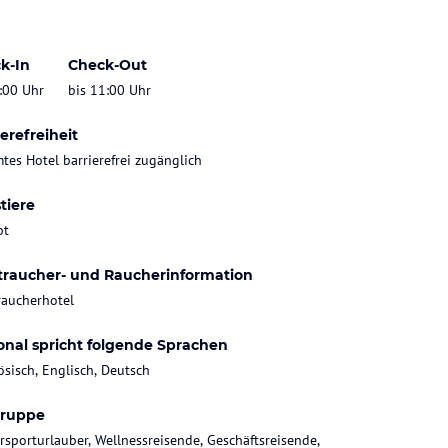
k-In
Check-Out
:00 Uhr
bis 11:00 Uhr
erefreiheit
tes Hotel barrierefrei zugänglich
tiere
bt
traucher- und Raucherinformation
raucherhotel
onal spricht folgende Sprachen
ösisch, Englisch, Deutsch
gruppe
rsporturlauber, Wellnessreisende, Geschäftsreisende,