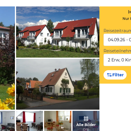
Nur 
Reisezeitrau
04.09.26 - 
Reiseteilneh
2 Erw, 0 Kin
vom Hotelier, August 2013
Filter
von Marianne, Mai 2012
Alle Bilder
(
23
)