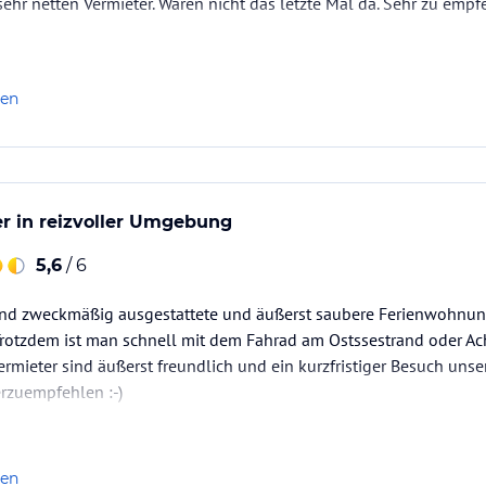
r netten Vermieter. Waren nicht das letzte Mal da. Sehr zu empf
len
r in reizvoller Umgebung
5,6
/ 6
und zweckmäßig ausgestattete und äußerst saubere Ferienwohnung 
Trotzdem ist man schnell mit dem Fahrad am Ostssestrand oder 
ermieter sind äußerst freundlich und ein kurzfristiger Besuch unse
erzuempfehlen :-)
len