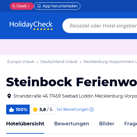
%
Deals
App herunterladen
Europa Urlaub
Deutschland Urlaub
Mecklenburg-Vorpommern U
Steinbock Ferienw
Strandstraße 46 17459 Seebad Loddin Mecklenburg-Vor
100%
5,8
/ 6
142
Bewertungen
Hotelübersicht
Bewertungen
Bilder
Frag