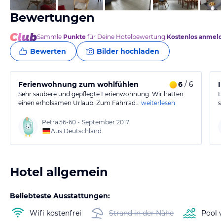
Bewertungen
Sammle
Punkte
für Deine Hotelbewertung.
Kostenlos anmel
Bewerten
Bilder hochladen
Ferienwohnung zum wohlfühlen
6
/ 6
Sehr saubere und gepflegte Ferienwohnung. Wir hatten
einen erholsamen Urlaub. Zum Fahrrad…
weiterlesen
Petra
56-60
•
September 2017
Aus Deutschland
Hotel allgemein
Beliebteste Ausstattungen:
Wifi kostenfrei
Strand in der Nähe
Pool 