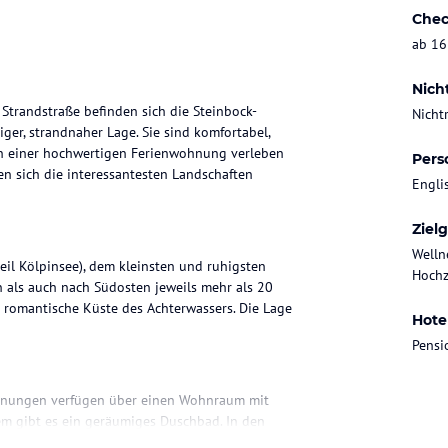
Chec
ab 16
Nich
 Strandstraße befinden sich die Steinbock-
Nicht
er, strandnaher Lage. Sie sind komfortabel,
 in einer hochwertigen Ferienwohnung verleben
Pers
en sich die interessantesten Landschaften
Engli
Ziel
Welln
il Kölpinsee), dem kleinsten und ruhigsten
Hochz
 als auch nach Südosten jeweils mehr als 20
e romantische Küste des Achterwassers. Die Lage
Hote
Pensi
ohnungen verfügen über einen Wohnraum mit
em gibt es ein geräumiges Duschbad. In den
en Eingangsbereich aus. Alle