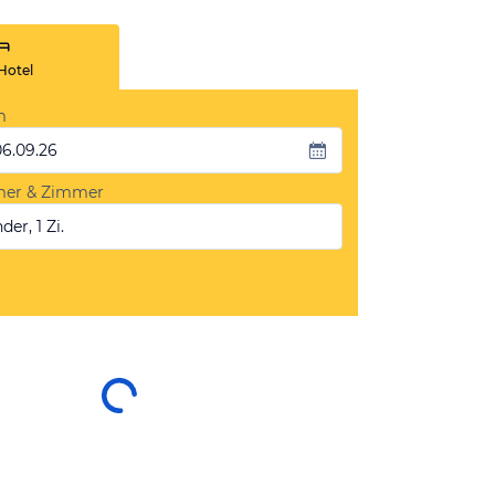
Hotel
m
06.09.26
mer & Zimmer
der, 1 Zi.