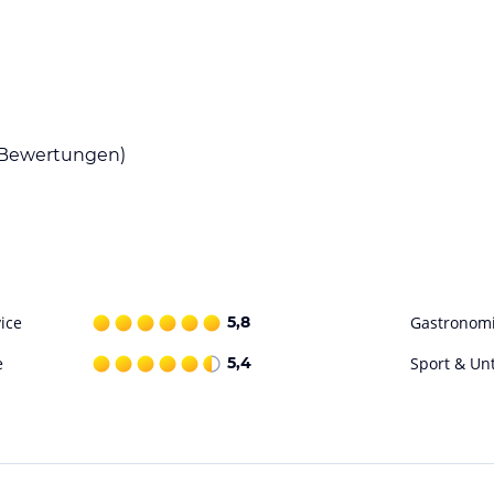
ank für Gepäckstücke, Einkäufe u. dgl.
und Küchenutensilien ausgestattet, die eine
finden sich in fußläufiger Nähe, so dass auf
der Nähe vorhanden; ein mobiler Bäckerservice
Bewertungen)
hnungen Alter Schulgarten gehört ein
fügung steht. Die Steinbock-Ferienwohnungen
äheren Umgebung stehen Segel-, Surf- und Kite-
- und Wanderwege, Minigolf, Naturbeobachtung,
ice
5,8
Gastronom
e
5,4
Sport & Un
nheiten der Ferienwohnung und der
 In der Ferienwohnung wird Informationsmaterial
reitgehalten. WLAN in jeder Wohnung erlaubt,
cken.