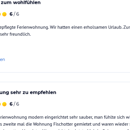
 zum wohlfühlen
ataloginformationen. Alle Angaben ohne
6
/ 6
uchung die verbindlichen
Angebotsdetails
des
epflegte Ferienwohnung. Wir hatten einen erholsamen Urlaub. Zu
sehr freundlich.
len
ung sehr zu empfehlen
6
/ 6
erienwohnung modern eingerichtet sehr sauber, man fühlte sich w
s zweite mal die Wohnung Fischotter gemietet und waren wieder