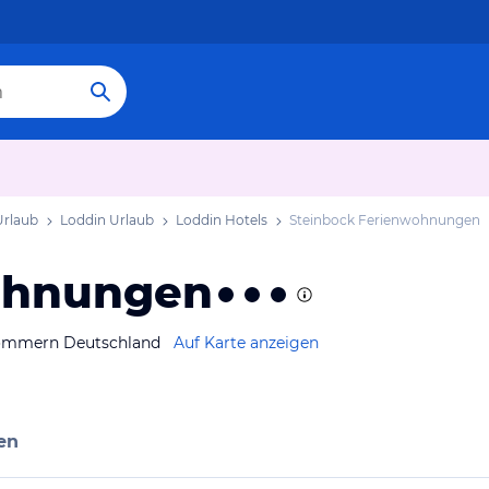
rlaub
Loddin Urlaub
Loddin Hotels
Steinbock Ferienwohnungen
ohnungen
pommern Deutschland
Auf Karte anzeigen
en