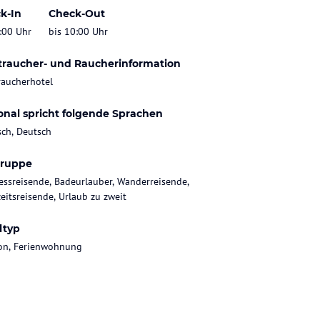
k-In
Check-Out
:00 Uhr
bis 10:00 Uhr
traucher- und Raucherinformation
raucherhotel
onal spricht folgende Sprachen
sch, Deutsch
gruppe
essreisende, Badeurlauber, Wanderreisende,
eitsreisende, Urlaub zu zweit
ltyp
on, Ferienwohnung