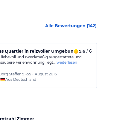
Alle Bewertungen (
142
)
s Quartier in reizvoller Umgebung
5,6
/ 6
Ruhiger erh
r liebevoll und zweckmäßig ausgestattete und
Wir waren sch
 saubere Ferienwohnung liegt…
weiterlesen
Ferienwohnung
weiterlesen
Jörg Steffen
51-55
•
August 2016
Mandy
Aus Deutschland
Aus
mtzahl Zimmer