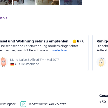
den
Insel und Wohnung sehr zu empfehlen
6
/ 6
Ruhige
Eine sehr schöne Ferienwohnung modern eingerichtet
Die seh
sehr sauber, man fühlte sich wie zu…
weiterlesen
äußerst
Marie-Luise & Alfred
71+
•
Mai 2017
Aus Deutschland
Gesa
< 50
verfügbar
Kostenlose Parkplätze