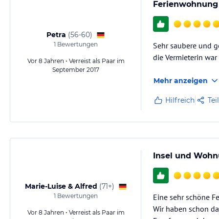
Ferienwohnung
Hinweis:
Allgemeine und unverbindliche Hoteliers-/Veranstalter-/K
Gewähr und ohne Prüfung durch HolidayCheck. Bitte lies vor der B
Petra
(
56-60
)
jeweiligen Veranstalters.
1
Bewertungen
Sehr saubere und g
die Vermieterin war 
Vor 8 Jahren • Verreist als Paar im
September 2017
Mehr anzeigen
Hilfreich
Tei
Insel und Wohn
Marie-Luise & Alfred
(
71+
)
1
Bewertungen
Eine sehr schöne F
Wir haben schon da
Vor 8 Jahren • Verreist als Paar im