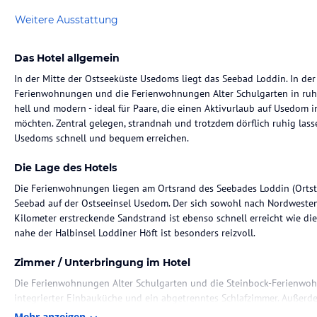
Weitere Ausstattung
Das Hotel allgemein
In der Mitte der Ostseeküste Usedoms liegt das Seebad Loddin. In der
Ferienwohnungen und die Ferienwohnungen Alter Schulgarten in ruhig
hell und modern - ideal für Paare, die einen Aktivurlaub auf Usedom
möchten. Zentral gelegen, strandnah und trotzdem dörflich ruhig lass
Usedoms schnell und bequem erreichen.
Die Lage des Hotels
Die Ferienwohnungen liegen am Ortsrand des Seebades Loddin (Ortste
Seebad auf der Ostseeinsel Usedom. Der sich sowohl nach Nordwesten
Kilometer erstreckende Sandstrand ist ebenso schnell erreicht wie di
nahe der Halbinsel Loddiner Höft ist besonders reizvoll.
Zimmer / Unterbringung im Hotel
Die Ferienwohnungen Alter Schulgarten und die Steinbock-Ferienw
integrierter Einbauküche und ein abgetrenntes Schlafzimmer. Außerd
Erdgeschosswohnungen im Alten Schulgarten bildet ein kleiner Flur d
Mehr anzeigen