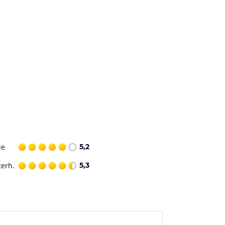
ie
5,2
terh.
5,3