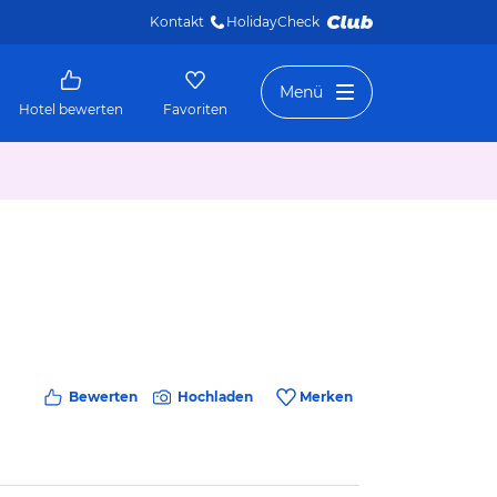
Kontakt
HolidayCheck 
Menü
Hotel bewerten
Favoriten
Bewerten
Hochladen
Merken