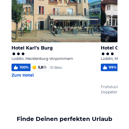
Hotel Karl's Burg
Hotel Garn
Loddin, Mecklenburg-Vorpommern
Loddin, Meckl
100
%
5,8
/
6
99
%
5
10 Bew.
Zum Hotel
Frühstück
Doppelzimmer
Finde Deinen perfekten Urlaub