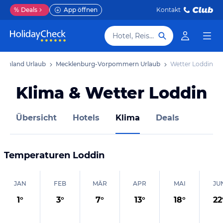
%
Deals
App öffnen
Kontakt
Hotel, Reiseziel
schland Urlaub
Mecklenburg-Vorpommern Urlaub
Wetter Loddin
Klima & Wetter Loddin
Übersicht
Hotels
Klima
Deals
Temperaturen
Loddin
JAN
FEB
MÄR
APR
MAI
JU
1
°
3
°
7
°
13
°
18
°
22