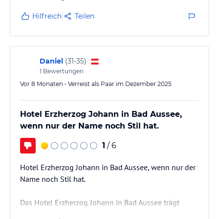
Frühstück und Abendessen waren sehr gut, wobei
beim Abendessen fraglich ist, wie man darauf kommt,
Hilfreich
Teilen
das als 5-Gänge-Menü anzupreisen. Der
Nachmittagssnack war für uns enttäuschend, er
besteht aus alten Salaten und Würstel oder einer
Suppe. Für eine Reise mit Kindern ist das…
Daniel
(
31-35
)
1
Bewertungen
Vor 8 Monaten • Verreist als Paar im Dezember 2025
Hotel Erzherzog Johann in Bad Aussee,
wenn nur der Name noch Stil hat.
1
/ 6
Hotel Erzherzog Johann in Bad Aussee, wenn nur der
Name noch Stil hat.
Das Hotel Erzherzog Johann in Bad Aussee trägt
einen majestätischen Namen, der an kaiserliche