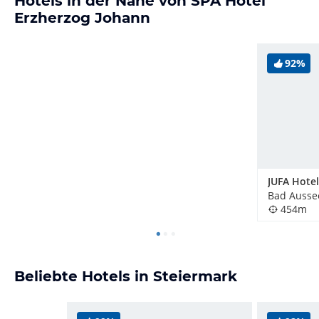
Hotels in der Nähe von SPA Hotel
Erzherzog Johann
92%
Bad Aussee
454m
Beliebte Hotels in Steiermark