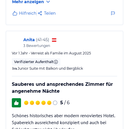
Mehr anzeigen
Zeiten erinnert. Leider ist dieser Name auch das
Einzige, was hier noch an vergangenen Glanz
Hilfreich
Teilen
erinnert.
Wir waren zum ersten Mal in diesem Haus zu Gast
und „abgestiegen” ist tatsächlich das passende Wort.
Anita
(
41-45
)
Unser Zimmer, die Nummer 412 im vierten Stock,
3
Bewertungen
liegt direkt unter dem Dachspa-Bereich. Was zunächst
Vor 1 Jahr • Verreist als Familie im August 2025
nach Wellness-Nähe klingt, entpuppt sich abends…
Verifizierter Aufenthalt
Junior Suite mit Balkon und Bergblick
Sauberes und ansprechendes Zimmer für
angenehme Nächte
5
/ 6
Schönes historisches aber modern renoviertes Hotel.
Spabereich ausreichend konzipiert und auch bei