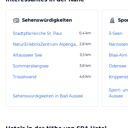
Sehenswürdigkeiten
Spor
Stadtpfarrkirche St. Paul
0,4
km
3-Seen
NaturErlebnisZentrum Alpengarten Bad Aussee
2,8
km
Narzisse
Altausseer See
3,5
km
Blaa-Alm
Sommersbergsee
3,8
km
Ödensee
Trisselwand
4,6
km
Krippenst
Sport- un
Sehenswürdigkeiten in Bad Aussee
Aussee