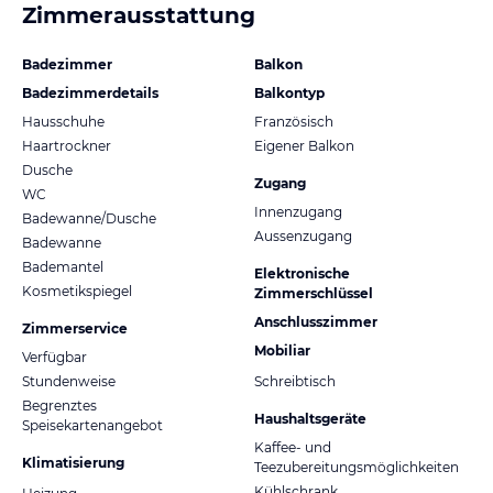
Zimmerausstattung
Badezimmer
Balkon
Badezimmerdetails
Balkontyp
Hausschuhe
Französisch
Haartrockner
Eigener Balkon
Dusche
Zugang
WC
Innenzugang
Badewanne/Dusche
Aussenzugang
Badewanne
Bademantel
Elektronische
Kosmetikspiegel
Zimmerschlüssel
Anschlusszimmer
Zimmerservice
Mobiliar
Verfügbar
Stundenweise
Schreibtisch
Begrenztes
Haushaltsgeräte
Speisekartenangebot
Kaffee- und
Klimatisierung
Teezubereitungsmöglichkeiten
Kühlschrank