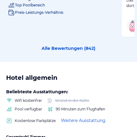
Das H
Top Poolbereich
dort 
Preis-Leistungs-Verhältnis
Alle Bewertungen (
842
)
Hotel allgemein
Beliebteste Ausstattungen:
Wifi kostenfrei
Strand in der Nähe
Pool verfügbar
90 Minuten zum Flughafen
Weitere Ausstattung
Kostenlose Parkplätze
Gesamtzahl Zimmer