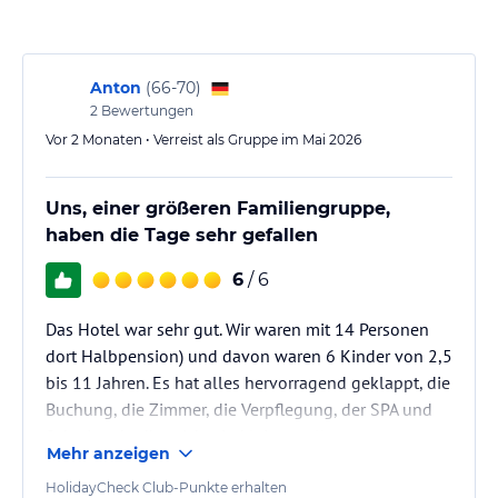
Restaurant "ZUM ERZHERZOG" - Haubenprämierter Genuss für à la
carte-Gäste
Anton
(
66-70
)
Erleben Sie haubenprämierte Kulinarik im Hotel Erzherzog
2
Bewertungen
Johann! Unsere Küche wurde mit höchsten Auszeichnungen
Vor 2 Monaten • Verreist als Gruppe im Mai 2026
gekrönt und garantiert Ihnen ein unvergessliches
Geschmackserlebnis. Gönnen Sie sich einen genussvollen
Aufenthalt und entdecken Sie die Vielfalt unserer
Uns, einer größeren Familiengruppe,
haubenprämierten Gerichte.
haben die Tage sehr gefallen
s'Johann Wirtshaus - JUNGE AUSSEER WIRTSHAUSKULTUR
6
/ 6
Bodenständige Speisen und ehrliche Hausmannskost aus der
Region werden serviert. Nachhaltigkeit und Regionalität sind nicht
Das Hotel war sehr gut. Wir waren mit 14 Personen
nur Teil der Speisekarte, sondern werden aktiv gelebt.
dort Halbpension) und davon waren 6 Kinder von 2,5
Sport und Unterhaltung
bis 11 Jahren. Es hat alles hervorragend geklappt, die
Buchung, die Zimmer, die Verpflegung, der SPA und
SPA & Wellness - EINFACH WOHLFÜHLEN
Im JOHANN SPA und SKY SPA laden fünf Saunen und Dampfbäder,
Schwimmbadbereich, ein kleines tolles
Mehr anzeigen
teilweise mit Ausblick über die Stadt, zum Relaxen ein. Das
Kinderspielzimmer und der Seminarraum, den wir
hauseigene Wellnessteam bietet Massagen aller Art, Packungen
einen Tag für eine Familienfeier gebucht hatten.
HolidayCheck Club-Punkte erhalten