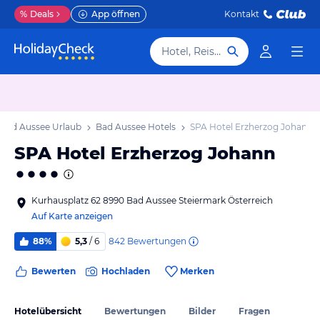
%
Deals
App öffnen
Kontakt
Hotel, Reiseziel
Bad Aussee Urlaub
Bad Aussee Hotels
SPA Hotel Erzherzog Johann
SPA Hotel Erzherzog Johann
Kurhausplatz 62 8990 Bad Aussee Steiermark Österreich
Auf Karte anzeigen
842
Bewertungen
88%
5,3
/ 6
Bewerten
Hochladen
Merken
Hotelübersicht
Bewertungen
Bilder
Fragen