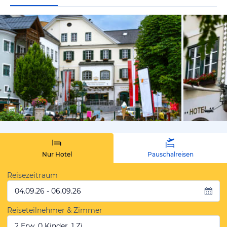
vom Hotelie
Nur Hotel
Pauschalreisen
Reisezeitraum
04.09.26 - 06.09.26
Reiseteilnehmer & Zimmer
2 Erw, 0 Kinder, 1 Zi.