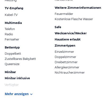
Heizung
Weitere Zimmerinformationen
TV-Empfang
Feuermelder
Kabel-TV
Kostenlose Flasche Wasser
Multimedia
Safe
Telefon
Weckservice/Wecker
Radio
Fernseher
Haustiere erlaubt
Zimmertypen
Bettentyp
Einzelzimmer
Doppelbett
Doppelzimmer
Zustellbares Babybett
Dreibettzimmer
Queensize
Allergikerzimmer
Minibar
Nichtraucherzimmer
Minibar inklusive
Verfügbar
Mehr anzeigen