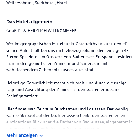
Wellnesshotel, Stadthotel, Hotel
Das Hotel allgemein
Griaß Di & HERZLICH WILLKOMMEN!
Wer im geographischen Mittelpunkt Österreichs urlaubt, genießt
seinen Aufenthalt bei uns im Erzherzog Johann, dem einzigen 4-
Sterne-Spa-Hotel, im Ortskern von Bad Aussee. Entspannt residiert
man in den gemütlichen Zimmern und Suiten, die mit
wohlriechendem Zirbenholz ausgestattet sind.
Heimelige Gemütlichkeit macht sich breit, und durch die ruhige
Lage und Ausrichtung der Zimmer ist den Gästen erholsamer
Schlaf garantiert.
Hier findet man Zeit zum Durchatmen und Loslassen. Der wohlig-
warme Skypool auf der Dachterrasse schenkt den Gästen einen
einzigartigen Blick über die Dächer von Bad Aussee, eingebettet in
der malerischen Landschaft des Salzkammergutes.
Mehr anzeigen