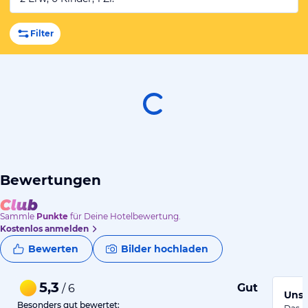
Filter
Bewertungen
Sammle
Punkte
für Deine Hotelbewertung.
Kostenlos anmelden
Bewerten
Bilder hochladen
5,3
Gut
/ 6
Uns,
Besonders gut bewertet: