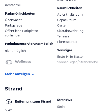
Kostenfrei
Räumlichkeiten
Parkmöglichkeiten
Aufenthaltsraum
Überwacht
Gepäckraum
Parkgarage
Garten
Öffentliche Parkplätze
Skiaufbewahrung
vorhanden
Terrasse
Fitnesscenter
Parkplatzreservierung möglich
Sonstiges
nicht möglich
Erste-Hilfe-Kasten
Wellness
Sonnenliegen/ Strandkörbe
Mehr anzeigen
Strand
Strandtyp
Entfernung zum Strand
Stein
5 km