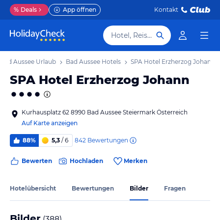
%
Deals
App öffnen
Kontakt
Hotel, Reiseziel
Bad Aussee Urlaub
Bad Aussee Hotels
SPA Hotel Erzherzog Johann
SPA Hotel Erzherzog Johann
Kurhausplatz 62 8990 Bad Aussee Steiermark Österreich
Auf Karte anzeigen
842
Bewertungen
88%
5,3
/ 6
Bewerten
Hochladen
Merken
Hotelübersicht
Bewertungen
Bilder
Fragen
Bilder
(
388
)