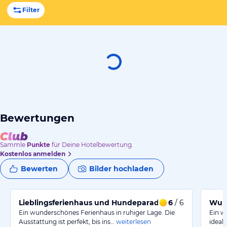
Filter
Bewertungen
Sammle
Punkte
für Deine Hotelbewertung.
Kostenlos anmelden
Bewerten
Bilder hochladen
Lieblingsferienhaus und Hundeparadies
6
/ 6
Wund
Ein wunderschönes Ferienhaus in ruhiger Lage. Die
Ein w
Ausstattung ist perfekt, bis ins…
weiterlesen
ideal