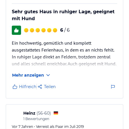
Wohnküche TV via Sat
Kühlschränke DVD Player
Sehr gutes Haus in ruhiger Lage, geeignet
Gefrierfach Stereoanlage/Radio
mit Hund
Weinkühlschrank Internett/W-LAN
Wasserkocher Kinderhochstuhl
6
/ 6
Kaffeemaschine Doppelbett
Nespresso-Kapselmaschine Einzelbetten
Ein hochwertig, gemütlich und komplett
Herd (4 Platten Induktion) Kinderbett
ausgestattetes Ferienhaus, in dem es an nichts fehlt.
Mikrowelle
In ruhiger Lage direkt an Feldern, trotzdem zentral
Backofen Außenanlage:
und alles schnell erreichbar. Auch geeignet mit Hund.
Spülmaschine Garten/Liegewiese
Mixer Gartenstühle
Mehr anzeigen
Toaster Liegen
Fußballtor
Hilfreich
Teilen
Bad: Tischtennisplatte
Dusche, Badewanne, WC Terrasse
Gäste-WC Grill
Handtuchheizungen Garage und PKW-Parkplätze
Heinz
(
56-60
)
1
Bewertungen
Service:
Wäschepaket (kostenpflichtig)
Vor 7 Jahren • Verreist als Paar im Juli 2019