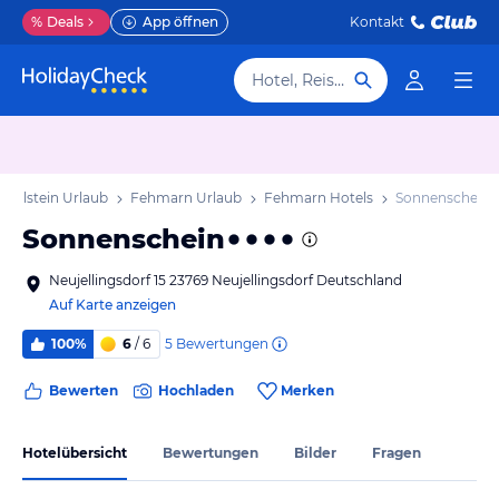
%
Deals
App öffnen
Kontakt
Hotel, Reiseziel
-Holstein Urlaub
Fehmarn Urlaub
Fehmarn Hotels
Sonnenschein
Sonnenschein
Neujellingsdorf 15 23769 Neujellingsdorf Deutschland
Auf Karte anzeigen
5
Bewertungen
100%
6
/ 6
Bewerten
Hochladen
Merken
Hotelübersicht
Bewertungen
Bilder
Fragen