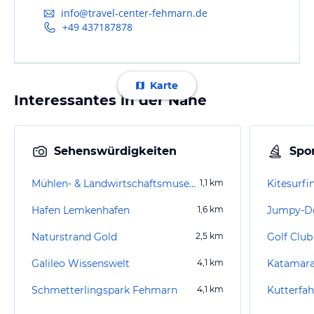
info@travel-center-fehmarn.de
+49 437187878
Karte
Interessantes in der Nähe
Sehenswürdigkeiten
Spor
Mühlen- & Landwirtschaftsmuseum Jachen Flünk
1,1
km
Kitesurf
Hafen Lemkenhafen
1,6
km
Jumpy-Doo
Naturstrand Gold
2,5
km
Golf Club
Galileo Wissenswelt
4,1
km
Schmetterlingspark Fehmarn
4,1
km
Kutterfah