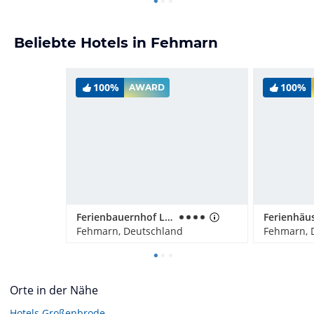
Beliebte Hotels in Fehmarn
100%
100%
AWARD
Ferienbauernhof Liesenberg mit Meerblick
Fehmarn, Deutschland
Fehmarn, 
Orte in der Nähe
Hotels
Großenbrode