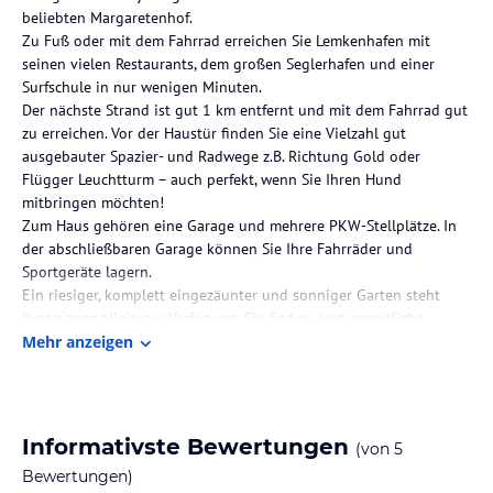
beliebten Margaretenhof.
Zu Fuß oder mit dem Fahrrad erreichen Sie Lemkenhafen mit
seinen vielen Restaurants, dem großen Seglerhafen und einer
Surfschule in nur wenigen Minuten.
Der nächste Strand ist gut 1 km entfernt und mit dem Fahrrad gut
zu erreichen. Vor der Haustür finden Sie eine Vielzahl gut
ausgebauter Spazier- und Radwege z.B. Richtung Gold oder
Flügger Leuchtturm – auch perfekt, wenn Sie Ihren Hund
mitbringen möchten!
Zum Haus gehören eine Garage und mehrere PKW-Stellplätze. In
der abschließbaren Garage können Sie Ihre Fahrräder und
Sportgeräte lagern.
Ein riesiger, komplett eingezäunter und sonniger Garten steht
Ihnen ganz allein zur Verfügung. Sie finden dort gemütliche
Liegen zum Sonnenbaden, diverse Ballspiele und ein großes
Mehr anzeigen
Fußballtor mit Torwand. Die wind- und sichtgeschützte große
Terrasse in Südlage lädt zur Erholung und Entspannung ein. Hier
finden Sie schicke Gartenmöbel mit Auflagen, Sonnenschirm, eine
große Feuerschale für kühle Abende sowie einen Grill.
Informativste Bewertungen
(von
5
In unserem Nebengebäude können Sie es sich in der kühleren
Bewertungen)
Jahreszeit oder bei schlechterem Wetter in bequemen Lounge-