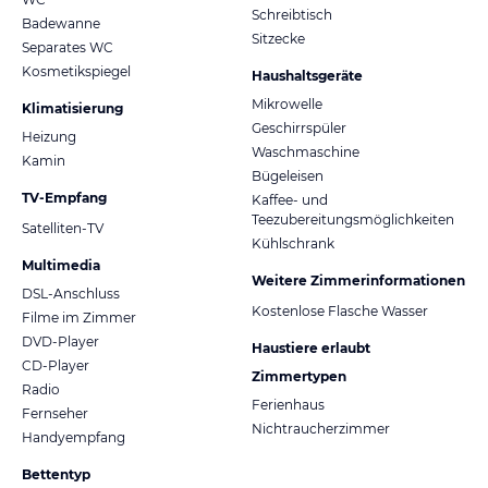
Schreibtisch
Badewanne
Sitzecke
Separates WC
Kosmetikspiegel
Haushaltsgeräte
Mikrowelle
Klimatisierung
Geschirrspüler
Heizung
Waschmaschine
Kamin
Bügeleisen
TV-Empfang
Kaffee- und
Teezubereitungsmöglichkeiten
Satelliten-TV
Kühlschrank
Multimedia
Weitere Zimmerinformationen
DSL-Anschluss
Kostenlose Flasche Wasser
Filme im Zimmer
DVD-Player
Haustiere erlaubt
CD-Player
Zimmertypen
Radio
Ferienhaus
Fernseher
Nichtraucherzimmer
Handyempfang
Bettentyp