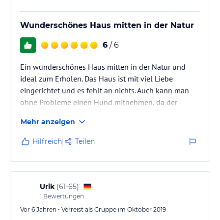
Wäschepaket buchen, finden Sie Ihre Betten bei Ankunft bereits
frisch bezogen vor. Auf Wunsch können Sie direkt vor Ort eine
Wunderschönes Haus mitten in der Natur
Zwischenreinigung gegen Aufpreis buchen.
6
/ 6
Bei einem Aufenthalt ab 14 Nächten schenken wir Ihnen einen
Gutschein für einen fein gefüllten Picknick-Korb vom
Ein wunderschönes Haus mitten in der Natur und
Margaretenhof.
ideal zum Erholen. Das Haus ist mit viel Liebe
eingerichtet und es fehlt an nichts. Auch kann man
Den Buchungsservice finden Sie über Travel Center Fehmarn -
https://www.travel-center-fehmarn.de/ferienwohnungen-
ohne Probleme einen Hund mitnehmen, da der
ferienhaeuser.html#!m/3/object/120249 -.
Garten groß und gepflegt ist und komplett
Mehr anzeigen
eingezäunt ist.
Zimmer / Unterbringung im Hotel
Hilfreich
Teilen
Allg. Ausstattung:
Waschmaschine
Hund/e erlaubt
Lagermöglichkeit Sportgeräte
Urik
(
61-65
)
Abstellraum
1
Bewertungen
Nichtraucher
Vor 6 Jahren • Verreist als Gruppe im Oktober 2019
Küchenausstattung: Wohn-/Schlafbereich: