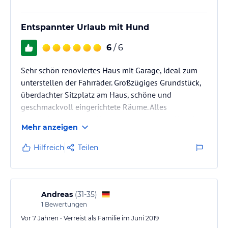
Sonstiges:
Bei Bedarf stellen wir Ihnen gern ein Babybett mit Wickelauflage
Entspannter Urlaub mit Hund
(ohne Bettzeug) sowie einen Hochstuhl kostenlos zur Verfügung.
6
/ 6
Hinweis:
Allgemeine und unverbindliche
Hoteliers-/Veranstalter-/Kataloginformationen. Alle Angaben
Sehr schön renoviertes Haus mit Garage, ideal zum
ohne Gewähr und ohne Prüfung durch HolidayCheck. Bitte
unterstellen der Fahrräder. Großzügiges Grundstück,
lies vor der Buchung die verbindlichen
Angebotsdetails
des
überdachter Sitzplatz am Haus, schöne und
jeweiligen Veranstalters.
geschmackvoll eingerichtete Räume. Alles
vorhanden, was man für einen entspannten Urlaub
Mehr anzeigen
braucht. Sehr lobenswert, dass der Familienhund hier
willkommen ist.
Hilfreich
Teilen
Andreas
(
31-35
)
1
Bewertungen
Vor 7 Jahren • Verreist als Familie im Juni 2019