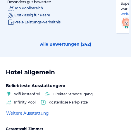
Besonders gut bewertet:
Super
Top Poolbereich
waren
weite
Erstklassig für Paare
Preis-Leistungs-Verhältnis
Alle Bewertungen (
242
)
Hotel allgemein
Beliebteste Ausstattungen:
Wifi kostenfrei
Direkter Strandzugang
Infinity Pool
Kostenlose Parkplätze
Weitere Ausstattung
Gesamtzahl Zimmer