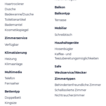
Haartrockner
Balkon
Dusche
Balkontyp
Badewanne/Dusche
Toilettenartikel
Terrasse
Bademantel
Mobiliar
Kosmetikspiegel
Schreibtisch
Zimmerservice
Haushaltsgeräte
Verfügbar
Hosenbügler
Klimatisierung
Kaffee- und
Teezubereitungsmöglichkeiten
Heizung
Klimaanlage
Safe
Multimedia
Weckservice/Wecker
Telefon
Zimmertypen
Fernseher
Behindertenfreundliche Zimmer
Schallisolierte Zimmer
Bettentyp
Nichtraucherzimmer
Doppelbett
Kingsize