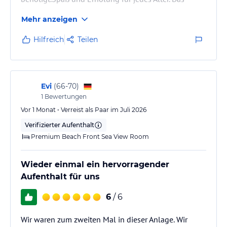
Personal ist sehr freundlich,die Anlage, sowie die
Mehr anzeigen
Zimmer sind sehr sauber und gepflegt.Rundum ging
es uns super und wir haben 11 Tage absolut
Hilfreich
Teilen
genossen.🌴
Das Essen bietet eine enorme Auswahl und auch hier
ist die Qualität sehr gut.Grüsse an die Chefs
Mahmoud&Shaban.👋🏼😉
Evi
(
66-70
)
Für Touren und wirklich gute Beratung war…
1
Bewertungen
Vor 1 Monat • Verreist als Paar im Juli 2026
Verifizierter Aufenthalt
Premium Beach Front Sea View Room
Wieder einmal ein hervorragender
Aufenthalt für uns
6
/ 6
Wir waren zum zweiten Mal in dieser Anlage. Wir