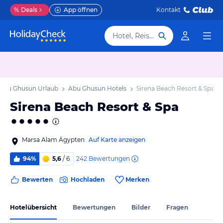
%
Deals
App öffnen
Kontakt
Hotel, Reiseziel
Abu Ghusun Urlaub
Abu Ghusun Hotels
Sirena Beach Resort & Spa
Sirena Beach Resort & Spa
Marsa Alam Ägypten
Auf Karte anzeigen
242
Bewertungen
94%
5,6
/ 6
Bewerten
Hochladen
Merken
Hotelübersicht
Bewertungen
Bilder
Fragen