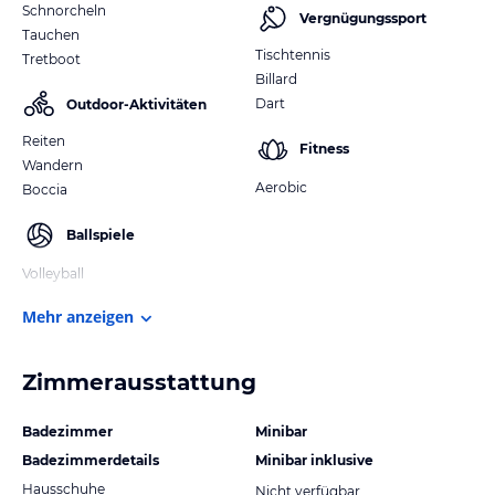
Schnorcheln
Vergnügungssport
Tauchen
Tischtennis
Tretboot
Billard
Dart
Outdoor-Aktivitäten
Reiten
Fitness
Wandern
Aerobic
Boccia
Ballspiele
Volleyball
Mehr anzeigen
Zimmerausstattung
Badezimmer
Minibar
Badezimmerdetails
Minibar inklusive
Hausschuhe
Nicht verfügbar