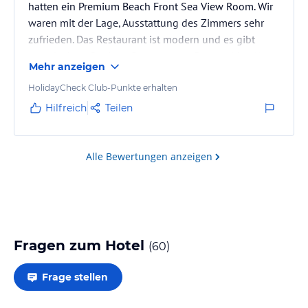
hatten ein Premium Beach Front Sea View Room. Wir
waren mit der Lage, Ausstattung des Zimmers sehr
zufrieden. Das Restaurant ist modern und es gibt
ganz leckere Speisen. Das gesamte Personal in allen
Mehr anzeigen
Bereichen ist sehr aufmerksam, zuvorkommend, nett
und es bleiben keine Wünsche offen. Ganz
HolidayCheck Club-Punkte erhalten
besonderen Dank möchten wir unserer
Hilfreich
Teilen
Gästebetreuerin Carol aussprechen. Sie hat sich super
um uns gekümmert. Wir waren in den vergangenen
Jahren auch schon mehrfach im Fantazia…
Alle Bewertungen anzeigen
Fragen zum Hotel
(
60
)
Frage stellen