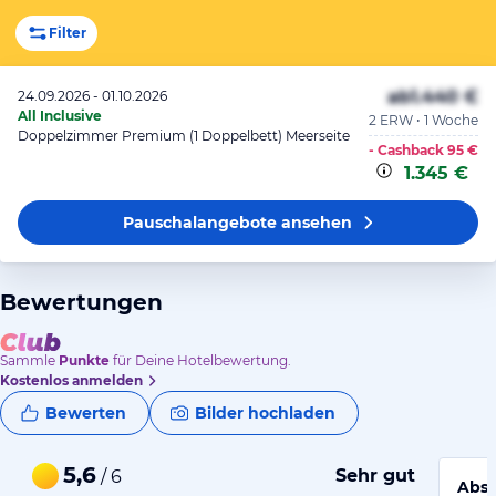
Filter
ab
1.440 €
24.09.2026 - 01.10.2026
All Inclusive
2 ERW • 1 Woche
Doppelzimmer Premium (1 Doppelbett) Meerseite
- Cashback
95 €
1.345 €
Pauschalangebote
ansehen
Bewertungen
Sammle
Punkte
für Deine Hotelbewertung.
Kostenlos anmelden
Bewerten
Bilder hochladen
5,6
Sehr gut
/ 6
Abso