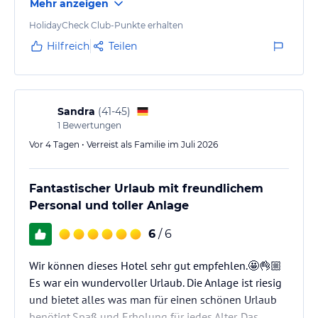
Mehr anzeigen
Wir hatten ein Suite gebucht und waren überwältig
von der Größe. Wenn man ehrlich ist, braucht man
HolidayCheck Club-Punkte erhalten
dies überhaupt nicht. Man könnte hier eine
Hilfreich
Teilen
Familiensuite einrichten.
Sandra
(
41-45
)
1
Bewertungen
Vor 4 Tagen • Verreist als Familie im Juli 2026
Fantastischer Urlaub mit freundlichem
Personal und toller Anlage
6
/ 6
Wir können dieses Hotel sehr gut empfehlen.🤩👌🏼
Es war ein wundervoller Urlaub. Die Anlage ist riesig
und bietet alles was man für einen schönen Urlaub
benötigt.Spaß und Erholung für jedes Alter. Das