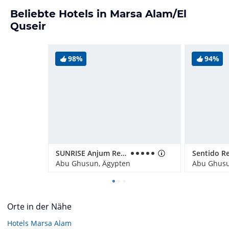
Beliebte Hotels in Marsa Alam/El
Quseir
98%
94%
SUNRISE Anjum Resort Marsa Alam
Abu Ghusun, Ägypten
Abu Ghusu
Orte in der Nähe
Hotels
Marsa Alam