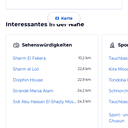
Karte
Interessantes in der Nähe
Sehenswürdigkeiten
Spor
Sharm El Fekera
10,2
km
Sharm el Loli
22,6
km
Kite Moo
Dolphin House
22,9
km
Tondoba 
Strände Marsa Alam
24,2
km
Sidi Abu Hassan El-Shazly Moschee
24,3
km
Sport- un
Ghusun