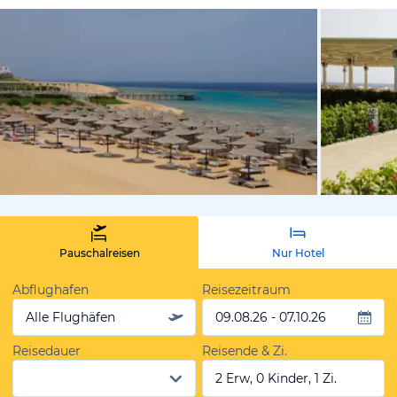
vom Hoteli
Pauschalreisen
Nur Hotel
Abflughafen
Reisezeitraum
Alle Flughäfen
09.08.26 - 07.10.26
Reisedauer
Reisende & Zi.
2 Erw, 0 Kinder, 1 Zi.