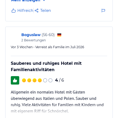
Hinweis:
Allgemeine und unverbindliche
Hoteliers-/Veranstalter-/Kataloginformationen. Alle Angaben
Hilfreich
Teilen
ohne Gewähr und ohne Prüfung durch HolidayCheck. Bitte
lies vor der Buchung die verbindlichen
Angebotsdetails
des
jeweiligen Veranstalters.
Boguslaw
(
56-60
)
2
Bewertungen
Vor 3 Wochen • Verreist als Familie im Juli 2026
Sauberes und ruhiges Hotel mit
Familienaktivitäten
4
/ 6
Allgemein ein normales Hotel mit Gästen
überwiegend aus Italien und Polen. Sauber und
ruhig. Viele Aktivitäten für Familien mit Kindern und
mit eigenem Riff für Schnörchel.