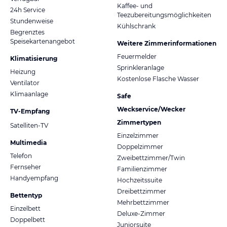
Kaffee- und
24h Service
Teezubereitungsmöglichkeiten
Stundenweise
Kühlschrank
Begrenztes
Speisekartenangebot
Weitere Zimmerinformationen
Feuermelder
Klimatisierung
Sprinkleranlage
Heizung
Kostenlose Flasche Wasser
Ventilator
Klimaanlage
Safe
Weckservice/Wecker
TV-Empfang
Zimmertypen
Satelliten-TV
Einzelzimmer
Multimedia
Doppelzimmer
Telefon
Zweibettzimmer/Twin
Fernseher
Familienzimmer
Handyempfang
Hochzeitssuite
Dreibettzimmer
Bettentyp
Mehrbettzimmer
Einzelbett
Deluxe-Zimmer
Doppelbett
Juniorsuite