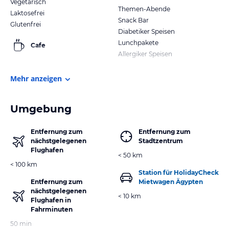
Vegetarisch
Themen-Abende
Laktosefrei
Snack Bar
Glutenfrei
Diabetiker Speisen
Lunchpakete
Cafe
Allergiker Speisen
Mehr anzeigen
Umgebung
Entfernung zum
Entfernung zum
nächstgelegenen
Stadtzentrum
Flughafen
< 50 km
< 100 km
Station für HolidayCheck
Entfernung zum
Mietwagen Ägypten
nächstgelegenen
< 10 km
Flughafen in
Fahrminuten
50 min