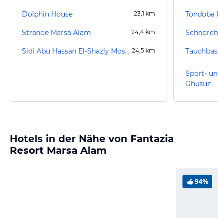
Dolphin House
23,1
km
Tondoba 
Strände Marsa Alam
24,4
km
Sidi Abu Hassan El-Shazly Moschee
24,5
km
Sport- un
Ghusun
Hotels in der Nähe von Fantazia
Resort Marsa Alam
94%