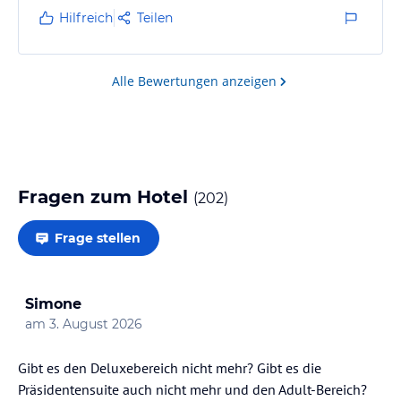
und uns die Hotelanlage zeigte. Auch das
Hilfreich
Teilen
Reinigungspersonal und das gesammte Team sind
extrem freundlich und zuvorkommend, das Zimmer
sowie die gesammte Anlage und der Strand sind sehr
Alle Bewertungen anzeigen
gepflegt und sehr sauber. Unsererseits…
Fragen zum Hotel
(
202
)
Frage stellen
Simone
am
3. August 2026
Gibt es den Deluxebereich nicht mehr? Gibt es die
Präsidentensuite auch nicht mehr und den Adult-Bereich?