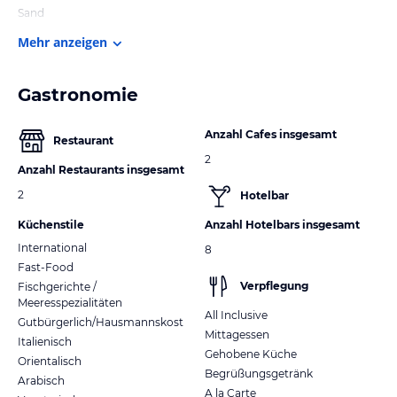
Sand
Mehr anzeigen
Gastronomie
Anzahl Cafes insgesamt
Restaurant
2
Anzahl Restaurants insgesamt
2
Hotelbar
Küchenstile
Anzahl Hotelbars insgesamt
International
8
Fast-Food
Verpflegung
Fischgerichte /
Meeresspezialitäten
All Inclusive
Gutbürgerlich/Hausmannskost
Mittagessen
Italienisch
Gehobene Küche
Orientalisch
Begrüßungsgetränk
Arabisch
A la Carte