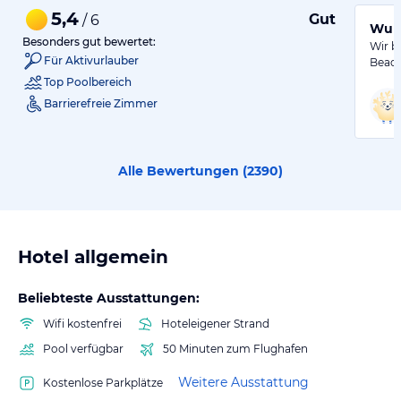
5,4
Gut
/ 6
Wund
Besonders gut bewertet:
Wir b
Für Aktivurlauber
Beach
Top Poolbereich
Barrierefreie Zimmer
Alle Bewertungen (
2390
)
Hotel allgemein
Beliebteste Ausstattungen:
Wifi kostenfrei
Hoteleigener Strand
Pool verfügbar
50 Minuten zum Flughafen
Weitere Ausstattung
Kostenlose Parkplätze