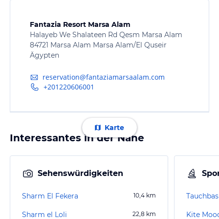
Fantazia Resort Marsa Alam
Halayeb We Shalateen Rd Qesm Marsa Alam
84721 Marsa Alam Marsa Alam/El Quseir
Ägypten
reservation@fantaziamarsaalam.com
+201220606001
Karte
Interessantes in der Nähe
Sehenswürdigkeiten
Spor
Sharm El Fekera
10,4
km
Sharm el Loli
22,8
km
Kite Moo