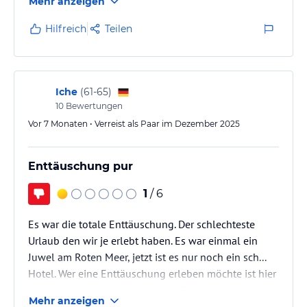
Mehr anzeigen
Deluxe und Sirena ) unserer Meinung nach zu groß
geworden . Diese Größe erklärt evtl. auch die fast
Hilfreich
Teilen
täglichen Stromausfälle welche zum Glück aber
immer nur knappe 2-3 Minuten angedauert haben.
Vom nächtlichen Ausfall der Wasserversorgung am
07. November mussten Wir erst die Rezeption
Iche
(
61-65
)
informieren . Das Wasser kam noch sehr…
10
Bewertungen
Vor 7 Monaten • Verreist als Paar im Dezember 2025
Enttäuschung pur
1
/ 6
Es war die totale Enttäuschung. Der schlechteste
Urlaub den wir je erlebt haben. Es war einmal ein
Juwel am Roten Meer, jetzt ist es nur noch ein sch...
Hotel. Wer eine Enttäuschung erleben möchte ist hier
genau richtig. Wir hatten so den Eindruck, dass das
Mehr anzeigen
gesamte Personal (bis auf wenige Ausnahmen) kein