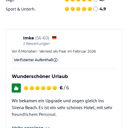
Sonstige Einrichtungen und Services
Sport & Unterh.
4,9
24 Stunden Zimmerservice
Einkaufsmeile
Autovermietung
Wäscherei-Service
Arzt auf Abruf
Imke
(
56-60
)
Shuttle Bus
2
Bewertungen
Business Center
Vor 6 Monaten • Verreist als Paar im Februar 2026
Pinguin Club fuer Kinder
Verifizierter Aufenthalt
Tauchzenter
Billardzimmer
Kinderspielplatz
Wunderschöner Urlaub
Kinder Club
Mehrzweckplatz
6
/ 6
Beachvolleyballplatz
Tischtennis
Wir bekamen ein Upgrade und zogen gleich ins
Fitness Center & Health Club
Sirena Beach. Es ist ein sehr schönes Hotel, mit sehr
Disco
freundlichem Personal.
Pferd- & Kamelreiten
Animationsprogramme
Mehr anzeigen