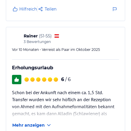
Bock mehr hat zu arbeiten. Einen schönen Gruß noch
Hilfreich
Teilen
an den Betreiber des Hotels... der Fisch stinkt zuerst
am Kopf.
Rainer
(
51-55
)
3
Bewertungen
Vor 10 Monaten • Verreist als Paar im Oktober 2025
Erholungsurlaub
6
/ 6
Schon bei der Ankunft nach einem ca. 1,5 Std.
Transfer wurden wir sehr höflich an der Rezeption
von Ahmed mit den Aufnahmeformalitäten bekannt
gemacht, es kam dann Alladin (Schlawiener) als
deutschsprachiger Ansprechpartner vorgestellt der
Mehr anzeigen
auf sehr lustige Weise uns zu unserem Zimmer führte