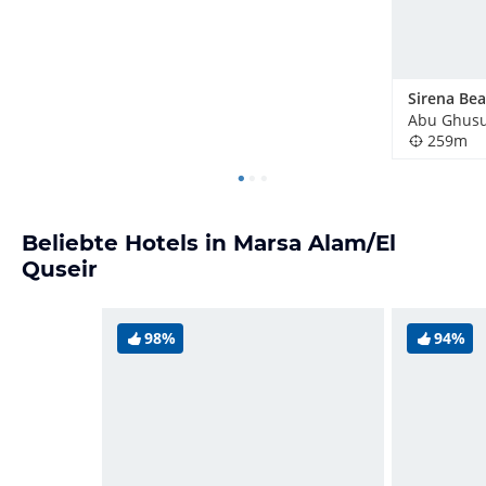
Abu Ghusu
259m
Beliebte Hotels in Marsa Alam/El
Quseir
98%
94%