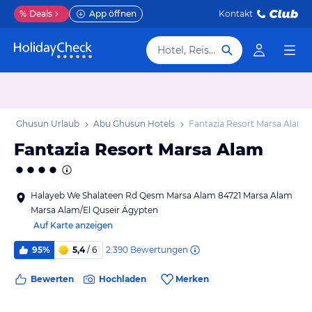
%
Deals
App öffnen
Kontakt
Hotel, Reiseziel
Abu Ghusun Urlaub
Abu Ghusun Hotels
Fantazia Resort Marsa Alam
Fantazia Resort Marsa Alam
Halayeb We Shalateen Rd Qesm Marsa Alam 84721 Marsa Alam
Marsa Alam/El Quseir Ägypten
Auf Karte anzeigen
2.390
Bewertungen
95%
5,4
/ 6
Bewerten
Hochladen
Merken