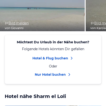
Bild melden
Bild m
von Giovanni
von Karola
Möchtest Du Urlaub in der Nähe buchen?
Folgende Hotels könnten Dir gefallen
Hotel & Flug buchen
Oder
Nur Hotel buchen
Hotel nähe Sharm el Loli