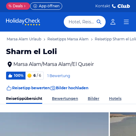
%
Deals
App öffnen
Kontakt
Hotel, Reiseziel
b
Marsa Alam Urlaub
Reisetipps Marsa Alam
Reisetipp Sharm el Loli
Sharm el Loli
Marsa Alam/Marsa Alam/El Quseir
100%
6
/ 6
1 Bewertung
Reisetipp bewerten
Bilder hochladen
Reisetippübersicht
Bewertungen
Bilder
Hotels