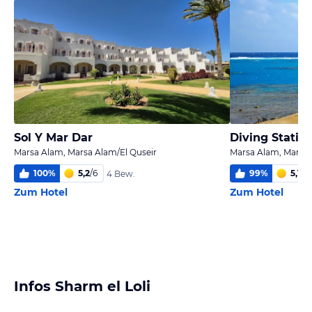
Sol Y Mar Dar
Diving Station
Marsa Alam, Marsa Alam/El Quseir
Marsa Alam, Marsa 
100
%
5,2
/
6
99
%
5,1
/
6
4 Bew.
Zum Hotel
Zum Hotel
Infos Sharm el Loli