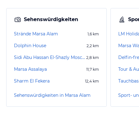
Sehenswürdigkeiten
Spor
Strände Marsa Alam
LM Holid
1,6
km
Dolphin House
Marsa Wa
2,2
km
Sidi Abu Hassan El-Shazly Moschee
2,8
km
Marsa Assalaya
Tour & Au
11,7
km
Sharm El Fekera
12,4
km
Sehenswürdigkeiten in Marsa Alam