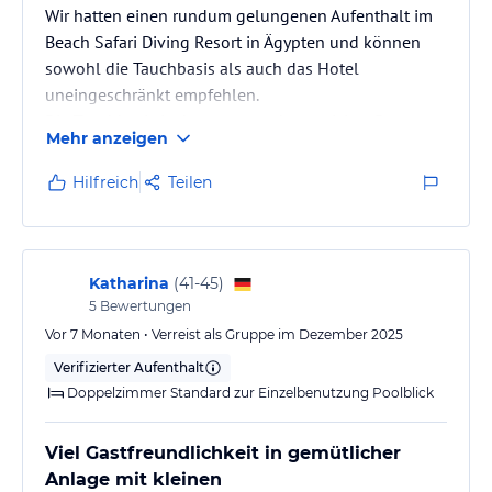
Wir hatten einen rundum gelungenen Aufenthalt im
Beach Safari Diving Resort in Ägypten und können
sowohl die Tauchbasis als auch das Hotel
uneingeschränkt empfehlen.
Die Tauchbasis ist hervorragend organisiert. Das
Mehr anzeigen
gesamte Team ist äußerst freundlich, professionell
und jederzeit hilfsbereit. Die Briefings waren
Hilfreich
Teilen
ausführlich, die Ausrüstung in einem sehr guten
Zustand und die Tauchgänge bestens geplant. Man
fühlt sich vom ersten Moment an gut aufgehoben –
egal ob Anfänger oder erfahrener Taucher. Besonders
Katharina
(
41-45
)
gefallen…
5
Bewertungen
Vor 7 Monaten • Verreist als Gruppe im Dezember 2025
Verifizierter Aufenthalt
Doppelzimmer Standard zur Einzelbenutzung Poolblick
Viel Gastfreundlichkeit in gemütlicher
Anlage mit kleinen