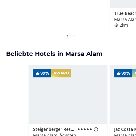
True Beach
Marsa Ala
2km
Beliebte Hotels in Marsa Alam
99%
99%
AWARD
Steigenberger Resort Alaya Marsa Alam - Red Sea - Adults only
Marsa Alam, Ägypten
Marsa Ala