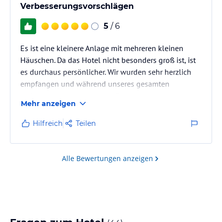
Verbesserungsvorschlägen
5
/ 6
Es ist eine kleinere Anlage mit mehreren kleinen
Häuschen. Da das Hotel nicht besonders groß ist, ist
es durchaus persönlicher. Wir wurden sehr herzlich
empfangen und während unseres gesamten
Aufenthaltes haben wir viel Freundlichkeit und
Mehr anzeigen
Hilfsbereitschaft erfahren. Das Hotel liegt unmittelbar
am Strand. Außen herum ist Wüste. Generell ist es gut
Hilfreich
Teilen
geeignet für Menschen, die eher Ruhe suchen; für
welche, die auch gerne sportlich aktiv sind, ist es
vielleicht nicht optimal. Die angebotenen
Alle Bewertungen anzeigen
Sportaktivitäten sind sehr…