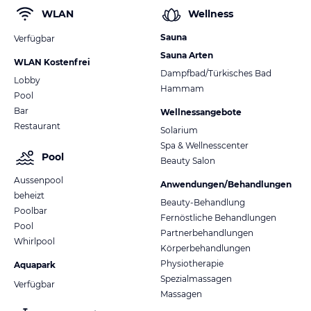
WLAN
Wellness
Sauna
Verfügbar
Sauna Arten
WLAN Kostenfrei
Dampfbad/Türkisches Bad
Lobby
Hammam
Pool
Bar
Wellnessangebote
Restaurant
Solarium
Spa & Wellnesscenter
Pool
Beauty Salon
Aussenpool
Anwendungen/Behandlungen
beheizt
Beauty-Behandlung
Poolbar
Fernöstliche Behandlungen
Pool
Partnerbehandlungen
Whirlpool
Körperbehandlungen
Physiotherapie
Aquapark
Spezialmassagen
Verfügbar
Massagen