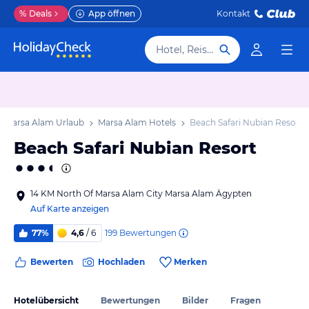
%
Deals
App öffnen
Kontakt
Hotel, Reiseziel
Marsa Alam Urlaub
Marsa Alam Hotels
Beach Safari Nubian Resort
Beach Safari Nubian Resort
14 KM North Of Marsa Alam City Marsa Alam Ägypten
Auf Karte anzeigen
199
Bewertungen
77%
4,6
/ 6
Bewerten
Hochladen
Merken
Hotelübersicht
Bewertungen
Bilder
Fragen