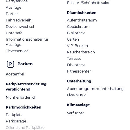
Partyservice
Friseur-/Schönheitssalon
Ausflüge
Räumlichkeiten
Portier
Fahrradverleih
Aufenthaltsraum
Devisenwechsel
Gepäckraum
Hotelsafe
Bibliothek
Informationsschalter für
Garten
Ausflüge
VIP-Bereich
Ticketservice
Raucherbereich
Terrasse
Parken
Diskothek
Fitnesscenter
Kostenfrei
Unterhaltung
Parkplatzreservierung
Abendprogramm/-unterhaltung
verpflichtend
Live-Musik
Nicht erforderlich
Klimaanlage
Parkmöglichkeiten
Verfügbar
Parkplatz
Parkgarage
Öffentliche Parkplätze