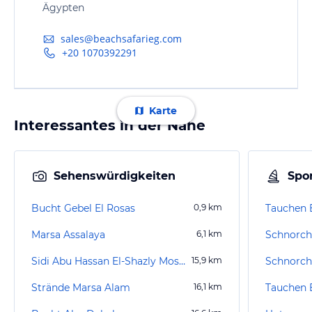
Ägypten
sales@beachsafarieg.com
+20 1070392291
Karte
Interessantes in der Nähe
Sehenswürdigkeiten
Spor
Bucht Gebel El Rosas
0,9
km
Tauchen 
Marsa Assalaya
6,1
km
Sidi Abu Hassan El-Shazly Moschee
15,9
km
Strände Marsa Alam
16,1
km
Tauchen 