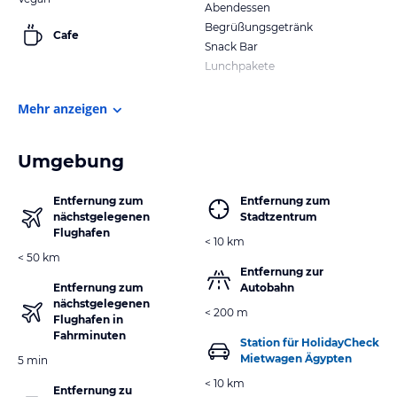
Abendessen
Begrüßungsgetränk
Cafe
Snack Bar
Lunchpakete
Mehr anzeigen
Umgebung
Entfernung zum
Entfernung zum
nächstgelegenen
Stadtzentrum
Flughafen
< 10 km
< 50 km
Entfernung zur
Entfernung zum
Autobahn
nächstgelegenen
< 200 m
Flughafen in
Fahrminuten
Station für HolidayCheck
Mietwagen Ägypten
5 min
< 10 km
Entfernung zu