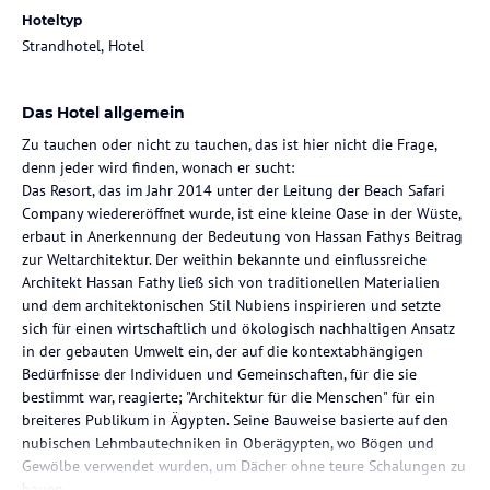
Hoteltyp
Strandhotel, Hotel
Das Hotel allgemein
Zu tauchen oder nicht zu tauchen, das ist hier nicht die Frage,
denn jeder wird finden, wonach er sucht:
Das Resort, das im Jahr 2014 unter der Leitung der Beach Safari
Company wiedereröffnet wurde, ist eine kleine Oase in der Wüste,
erbaut in Anerkennung der Bedeutung von Hassan Fathys Beitrag
zur Weltarchitektur. Der weithin bekannte und einflussreiche
Architekt Hassan Fathy ließ sich von traditionellen Materialien
und dem architektonischen Stil Nubiens inspirieren und setzte
sich für einen wirtschaftlich und ökologisch nachhaltigen Ansatz
in der gebauten Umwelt ein, der auf die kontextabhängigen
Bedürfnisse der Individuen und Gemeinschaften, für die sie
bestimmt war, reagierte; "Architektur für die Menschen" für ein
breiteres Publikum in Ägypten. Seine Bauweise basierte auf den
nubischen Lehmbautechniken in Oberägypten, wo Bögen und
Gewölbe verwendet wurden, um Dächer ohne teure Schalungen zu
bauen.