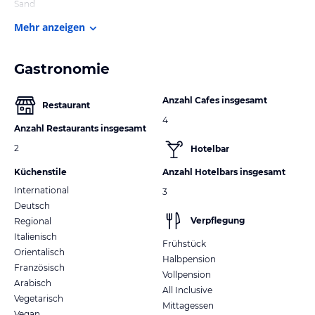
Sand
Mehr anzeigen
Gastronomie
Anzahl Cafes insgesamt
Restaurant
4
Anzahl Restaurants insgesamt
2
Hotelbar
Küchenstile
Anzahl Hotelbars insgesamt
International
3
Deutsch
Verpflegung
Regional
Italienisch
Frühstück
Orientalisch
Halbpension
Französisch
Vollpension
Arabisch
All Inclusive
Vegetarisch
Mittagessen
Vegan