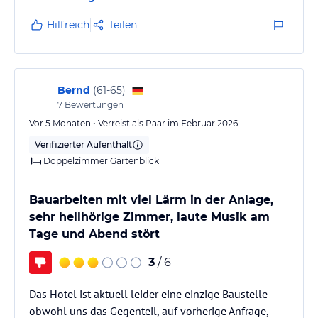
Schwangerschaft meiner Verlobten (8. Monat)
Tauchplätzen (8 Strände). Zusätzlich gehören Bootsausflüge nach
mussten wir auf eigene Kosten umziehen. Auch der
Hilfreich
Teilen
Elphinstone und Dolphin House sowie Wracktauchen - auch für
Rücktransfer funktionierte nicht. Ich fordere die
Anfänger geeignet - zum Angebot des Beach Safari Diving Centers.
vollständige Erstattung der gesamten Reise und aller
Man kann wählen, ob man ein Tauchpaket dazu buchen möchte
Mehrkosten.
oder nicht.
Bernd
(
61-65
)
DIVING PACKAGE
7
Bewertungen
1 DIVE 30€
Vor 5 Monaten • Verreist als Paar im Februar 2026
Verifizierter Aufenthalt
2 DIVES (same day) 55€
Doppelzimmer Gartenblick
3 DIVES (same day) 75€
Bauarbeiten mit viel Lärm in der Anlage,
2 DAYS / 4 DIVES 104€
sehr hellhörige Zimmer, laute Musik am
Tage und Abend stört
3 DAYS / 6 DIVES 153€
3
/ 6
4 DAYS / 8 DIVES 200€
Das Hotel ist aktuell leider eine einzige Baustelle
5 DAYS / 10 DIVES 250€
obwohl uns das Gegenteil, auf vorherige Anfrage,