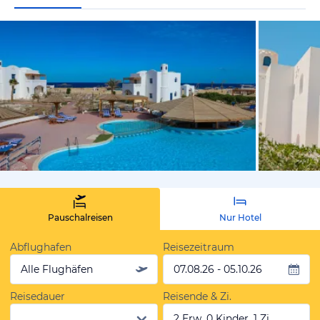
vom Hotelie
Pauschalreisen
Nur Hotel
Abflughafen
Reisezeitraum
Alle Flughäfen
07.08.26 - 05.10.26
Reisedauer
Reisende & Zi.
2 Erw, 0 Kinder, 1 Zi.