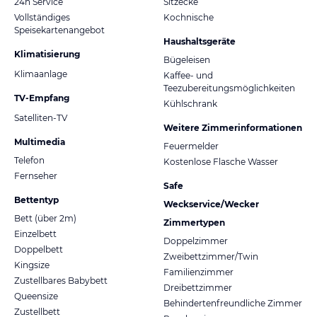
24h Service
Sitzecke
Vollständiges
Kochnische
Speisekartenangebot
Haushaltsgeräte
Klimatisierung
Bügeleisen
Klimaanlage
Kaffee- und
Teezubereitungsmöglichkeiten
TV-Empfang
Kühlschrank
Satelliten-TV
Weitere Zimmerinformationen
Multimedia
Feuermelder
Telefon
Kostenlose Flasche Wasser
Fernseher
Safe
Bettentyp
Weckservice/Wecker
Bett (über 2m)
Zimmertypen
Einzelbett
Doppelzimmer
Doppelbett
Zweibettzimmer/Twin
Kingsize
Familienzimmer
Zustellbares Babybett
Dreibettzimmer
Queensize
Behindertenfreundliche Zimmer
Zustellbett