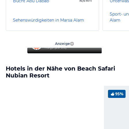
Bucht Abu Dabab
16,6
km
Unterwas
Sport- un
Sehenswürdigkeiten in Marsa Alam
Alam
“
Super Hotel, toller Service
”
Anzeige
Katja
(
26-30
)
Hotels in der Nähe von Beach Safari
Nubian Resort
95%