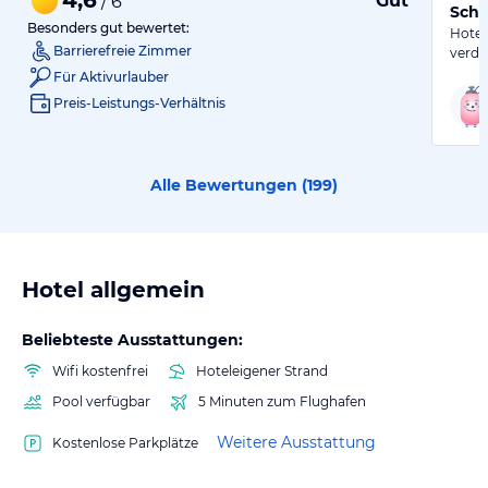
Gut
/ 6
Schl
Besonders gut bewertet:
Hotel
Barrierefreie Zimmer
verdr
Für Aktivurlauber
Preis-Leistungs-Verhältnis
Alle Bewertungen (
199
)
Hotel allgemein
Beliebteste Ausstattungen:
Wifi kostenfrei
Hoteleigener Strand
Pool verfügbar
5 Minuten zum Flughafen
Weitere Ausstattung
Kostenlose Parkplätze