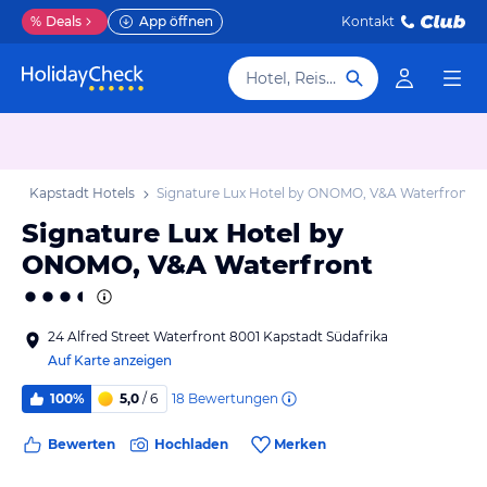
%
Deals
App öffnen
Kontakt
Hotel, Reiseziel
ub
Kapstadt Hotels
Signature Lux Hotel by ONOMO, V&A Waterfront
Signature Lux Hotel by
ONOMO, V&A Waterfront
24 Alfred Street Waterfront 8001 Kapstadt Südafrika
Auf Karte anzeigen
18
Bewertungen
100%
5,0
/ 6
Bewerten
Hochladen
Merken