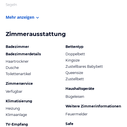
Segeln
Mehr anzeigen
Zimmerausstattung
Badezimmer
Bettentyp
Badezimmerdetails
Doppelbett
Kingsize
Haartrockner
Zustellbares Babybett
Dusche
Queensize
Toilettenartikel
Zustellbett
Zimmerservice
Haushaltsgeräte
Verfügbar
Bügeleisen
Klimatisierung
Weitere Zimmerinformationen
Heizung
Feuermelder
Klimaanlage
Safe
TV-Empfang