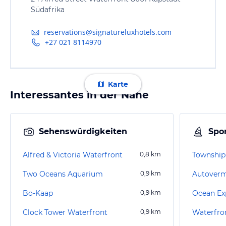
Südafrika
reservations@signatureluxhotels.com
+27 021 8114970
Karte
Interessantes in der Nähe
Sehenswürdigkeiten
Spor
Alfred & Victoria Waterfront
0,8
km
Township
Two Oceans Aquarium
0,9
km
Bo-Kaap
0,9
km
Clock Tower Waterfront
0,9
km
Waterfro