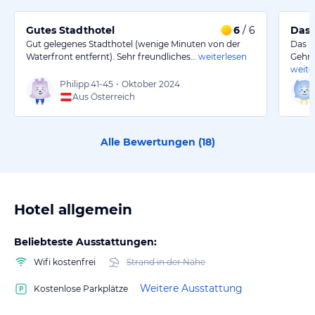
Gutes Stadthotel
6
/ 6
Das 
Gut gelegenes Stadthotel (wenige Minuten von der
Das H
Waterfront entfernt). Sehr freundliches…
weiterlesen
Gehmi
weite
Philipp
41-45
•
Oktober 2024
Aus Österreich
Alle Bewertungen (
18
)
Hotel allgemein
Beliebteste Ausstattungen:
Wifi kostenfrei
Strand in der Nähe
Weitere Ausstattung
Kostenlose Parkplätze