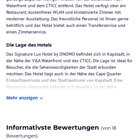
Waterfront und dem CTICC entfernt. Das Hotel verfügt über ein
Restaurant, kostenfreies WLAN und klimatisierte Zimmer mit
moderner Ausstattung. Das freundliche Personal ist Ihnen gerne
behilflich und das Hotel bietet auch einen Transferservice und
einen Zimmerservice.
Die Lage des Hotels
Das Signature Lux Hotel by ONOMO befindet sich in Kapstadt, in
der Nähe der V&A Waterfront und des CTICC. Die Lage ist ideal für
Besucher, die die Sehenswürdigkeiten der Stadt erkunden
möchten. Das Hotel liegt auch in der Nähe des Cape Quarter
Einkaufszentrums und des Stadtzentrums von Kapstadt. Eine
Wassertaxi-Haltestelle befindet sich ebenfalls in der Nähe.
Mehr anzeigen
Zimmer / Unterbringung im Hotel
Die klimatisierten Zimmer im Signature Lux Hotel by ONOMO sind
komfortabel und modern eingerichtet. Jedes Zimmer verfügt über
einen Schreibtisch, einen Smart-TV und USB-Wandladegeräte. Das
Informativste Bewertungen
(von
18
Badezimmer ist mit einer Dusche ausgestattet. Tee- und
Kaffeezubehör steht auf jeder Etage bereit.
Bewertungen)