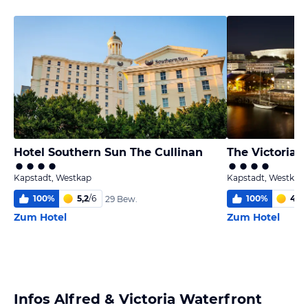
Hotel Southern Sun The Cullinan
The Victoria &
Kapstadt, Westkap
Kapstadt, Westkap
100
%
5,2
/
6
100
%
4,9
/
29 Bew.
Zum Hotel
Zum Hotel
Infos Alfred & Victoria Waterfront