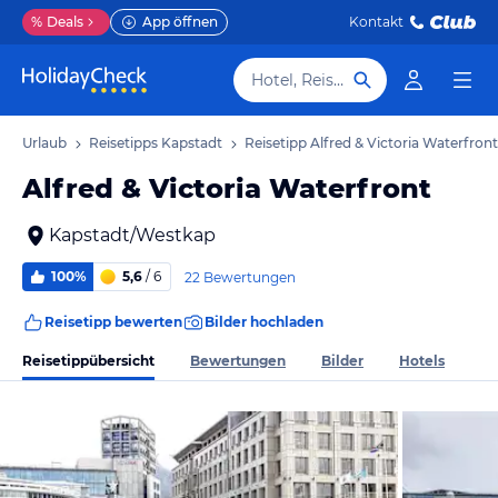
%
Deals
App öffnen
Kontakt
Hotel, Reiseziel
adt Urlaub
Reisetipps Kapstadt
Reisetipp Alfred & Victoria Waterfront
Alfred & Victoria Waterfront
Kapstadt/Westkap
100%
5,6
/ 6
22 Bewertungen
Reisetipp bewerten
Bilder hochladen
Reisetippübersicht
Bewertungen
Bilder
Hotels