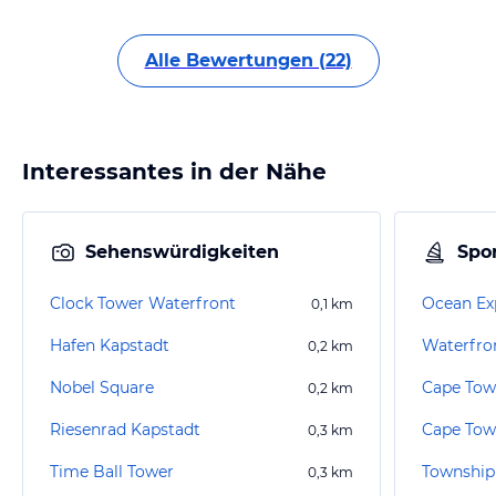
Alle Bewertungen (22)
Interessantes in der Nähe
Sehenswürdigkeiten
Spor
Clock Tower Waterfront
0,1
km
Hafen Kapstadt
Waterfro
0,2
km
Nobel Square
Cape Tow
0,2
km
Riesenrad Kapstadt
0,3
km
Time Ball Tower
Township
0,3
km