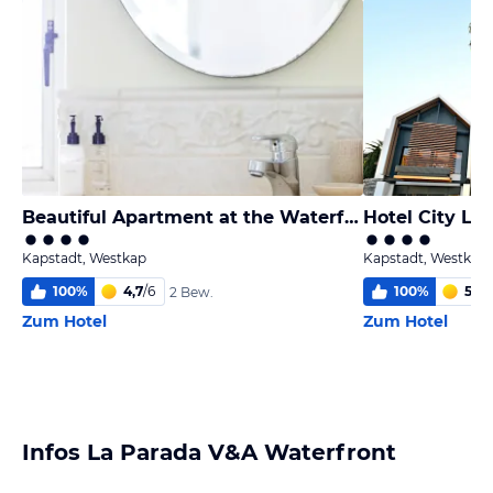
Beautiful Apartment at the Waterfront Marina Altmore 001
Hotel City Lo
Kapstadt, Westkap
Kapstadt, Westkap
100
%
4,7
/
6
100
%
5,5
/
2 Bew.
Zum Hotel
Zum Hotel
Infos La Parada V&A Waterfront