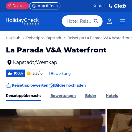
%
Deals
App öffnen
Kontakt
Hotel, Reiseziel
tadt Urlaub
Reisetipps Kapstadt
Reisetipp La Parada V&A Waterfront
La Parada V&A Waterfront
Kapstadt/Westkap
100%
5,5
/ 6
1 Bewertung
Reisetipp bewerten
Bilder hochladen
Reisetippübersicht
Bewertungen
Bilder
Hotels