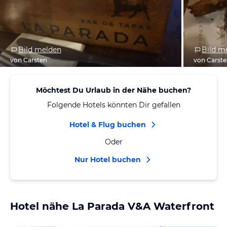
Bild melden
Bild m
von Carsten
von Carst
Möchtest Du Urlaub in der Nähe buchen?
Folgende Hotels könnten Dir gefallen
Hotel & Flug buchen
Oder
Nur Hotel buchen
Hotel nähe La Parada V&A Waterfront