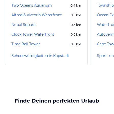
Two Oceans Aquarium
Township
0,4
km
Alfred & Victoria Waterfront
0,5
km
Nobel Square
Waterfro
0,5
km
Clock Tower Waterfront
0,6
km
Time Ball Tower
0,6
km
Sehenswürdigkeiten in Kapstadt
Finde Deinen perfekten Urlaub