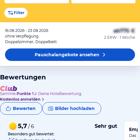
Filter
ab
775 €
16.08.2026 - 23.08.2026
ohne Verpflegung
2 ERW • 1 Woche
Doppelzimmer, Doppelbett
Pauschalangebote
ansehen
Bewertungen
Sammle
Punkte
für Deine Hotelbewertung.
Kostenlos anmelden
Bewerten
Bilder hochladen
5,7
Sehr gut
/ 6
Empf
Besonders gut bewertet:
Das R