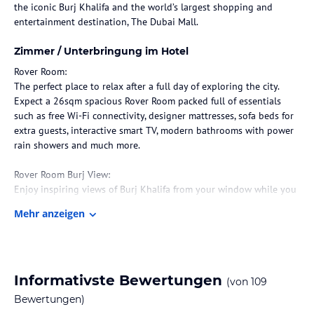
the iconic Burj Khalifa and the world’s largest shopping and
entertainment destination, The Dubai Mall.
Zimmer / Unterbringung im Hotel
Rover Room:
The perfect place to relax after a full day of exploring the city.
Expect a 26sqm spacious Rover Room packed full of essentials
such as free Wi-Fi connectivity, designer mattresses, sofa beds for
extra guests, interactive smart TV, modern bathrooms with power
rain showers and much more.
Rover Room Burj View:
Enjoy inspiring views of Burj Khalifa from your window while you
relax on the comfort of our spacious Rover Rooms. All rooms come
Mehr anzeigen
equipped with free Wi-Fi connectivity, designer mattresses, sofa
beds for extra guests, interactive smart TVs, modern bathrooms
with power rain showers and much more.
Informativste Bewertungen
Hinweis:
Allgemeine und unverbindliche
(von
109
Hoteliers-/Veranstalter-/Kataloginformationen. Alle Angaben
Bewertungen)
ohne Gewähr und ohne Prüfung durch HolidayCheck. Bitte