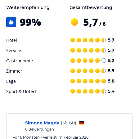
lies vor der Buchung die verbindlichen
Angebotsdetails
des
Weiterempfehlung
Gesamtbewertung
jeweiligen Veranstalters.
99
%
5,7
/ 6
Hotel
5,7
Service
5,7
Gastronomie
5,2
Zimmer
5,5
Lage
5,8
Sport & Unterh.
5,4
Simone Magda
(
56-60
)
6
Bewertungen
Vor 6 Monaten • Verreist im Februar 2026