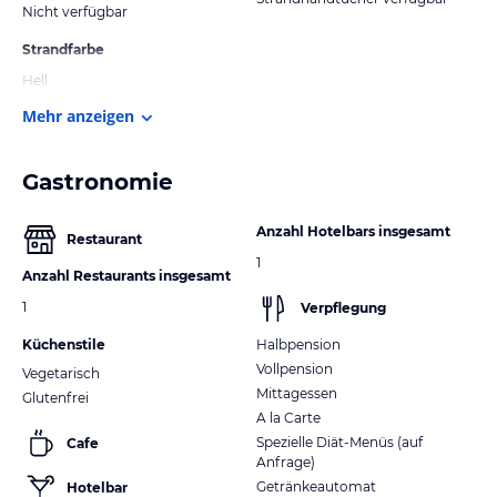
Nicht verfügbar
Strandfarbe
Hell
Mehr anzeigen
Gastronomie
Anzahl Hotelbars insgesamt
Restaurant
1
Anzahl Restaurants insgesamt
1
Verpflegung
Küchenstile
Halbpension
Vollpension
Vegetarisch
Mittagessen
Glutenfrei
A la Carte
Spezielle Diät-Menüs (auf
Cafe
Anfrage)
Getränkeautomat
Hotelbar