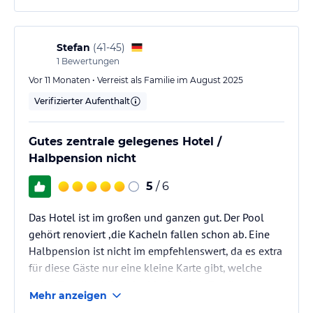
Stefan
(
41-45
)
1
Bewertungen
Vor 11 Monaten • Verreist als Familie im August 2025
Verifizierter Aufenthalt
Gutes zentrale gelegenes Hotel /
Halbpension nicht
5
/ 6
Das Hotel ist im großen und ganzen gut. Der Pool
gehört renoviert ,die Kacheln fallen schon ab. Eine
Halbpension ist nicht im empfehlenswert, da es extra
für diese Gäste nur eine kleine Karte gibt, welche
jeden Tag die gleiche Mahlzeiten hat. Es gibt nur
Mehr anzeigen
Burger oder Pasta und das jeden Tag. Das Frühstück