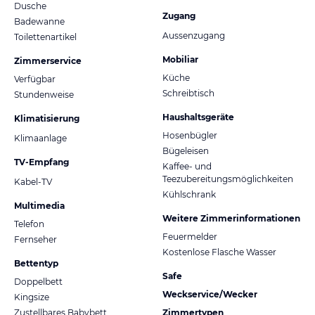
Dusche
Zugang
Badewanne
Aussenzugang
Toilettenartikel
Mobiliar
Zimmerservice
Küche
Verfügbar
Schreibtisch
Stundenweise
Haushaltsgeräte
Klimatisierung
Hosenbügler
Klimaanlage
Bügeleisen
TV-Empfang
Kaffee- und
Teezubereitungsmöglichkeiten
Kabel-TV
Kühlschrank
Multimedia
Weitere Zimmerinformationen
Telefon
Feuermelder
Fernseher
Kostenlose Flasche Wasser
Bettentyp
Safe
Doppelbett
Weckservice/Wecker
Kingsize
Zustellbares Babybett
Zimmertypen