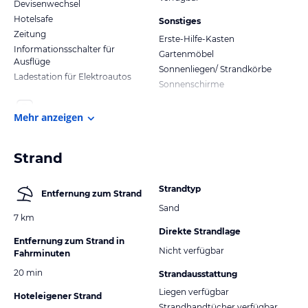
Devisenwechsel
Hotelsafe
Sonstiges
Zeitung
Erste-Hilfe-Kasten
Informationsschalter für
Gartenmöbel
Ausflüge
Sonnenliegen/ Strandkörbe
Ladestation für Elektroautos
Sonnenschirme
Mehr anzeigen
Strand
Strandtyp
Entfernung zum Strand
Sand
7 km
Direkte Strandlage
Entfernung zum Strand in
Nicht verfügbar
Fahrminuten
20 min
Strandausstattung
Liegen verfügbar
Hoteleigener Strand
Strandhandtücher verfügbar