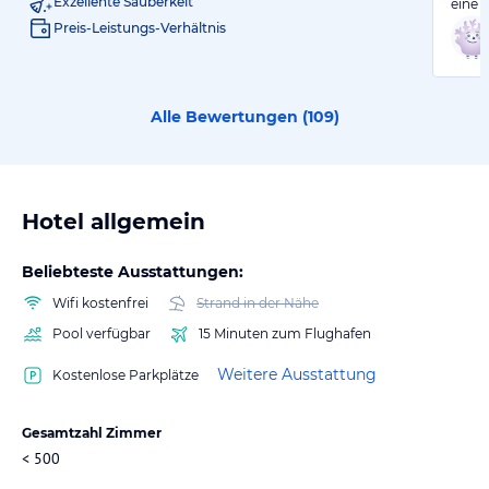
Exzellente Sauberkeit
eine 
Preis-Leistungs-Verhältnis
Alle Bewertungen (
109
)
Hotel allgemein
Beliebteste Ausstattungen:
Wifi kostenfrei
Strand in der Nähe
Pool verfügbar
15 Minuten zum Flughafen
Weitere Ausstattung
Kostenlose Parkplätze
Gesamtzahl Zimmer
< 500