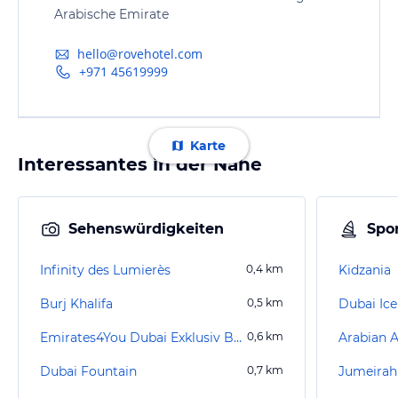
Arabische Emirate
hello@rovehotel.com
+971 45619999
Karte
Interessantes in der Nähe
Sehenswürdigkeiten
Spor
Infinity des Lumierès
0,4
km
Kidzania
Burj Khalifa
0,5
km
Dubai Ice
Emirates4You Dubai Exklusiv Burj Khalifa
0,6
km
Arabian 
Dubai Fountain
0,7
km
Jumeirah