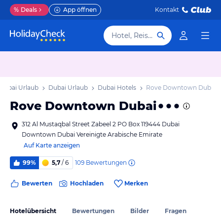
%
Deals
App öffnen
Kontakt
Hotel, Reiseziel
Dubai Urlaub
Dubai Urlaub
Dubai Hotels
Rove Downtown Dubai
Rove Downtown Dubai
312 Al Mustaqbal Street Zabeel 2 PO Box 119444 Dubai
Downtown Dubai Vereinigte Arabische Emirate
Auf Karte anzeigen
109
Bewertungen
99%
5,7
/ 6
Bewerten
Hochladen
Merken
Hotelübersicht
Bewertungen
Bilder
Fragen