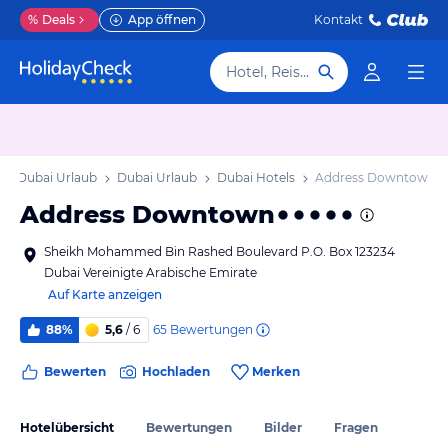
%
Deals
App öffnen
Kontakt
Hotel, Reiseziel
Dubai Urlaub
Dubai Urlaub
Dubai Hotels
Address Downtown
Address Downtown
Sheikh Mohammed Bin Rashed Boulevard P.O. Box 123234
Dubai Vereinigte Arabische Emirate
Auf Karte anzeigen
65
Bewertungen
88%
5,6
/ 6
Bewerten
Hochladen
Merken
Hotelübersicht
Bewertungen
Bilder
Fragen