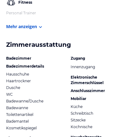
Fitness
Personal Trainer
Mehr anzeigen
Zimmerausstattung
Badezimmer
Zugang
Badezimmerdetails
Innenzugang
Hausschuhe
Elektronische
Haartrockner
Zimmerschlüssel
Dusche
Anschlusszimmer
WC
Mobiliar
Badewanne/Dusche
Küche
Badewanne
Schreibtisch
Toilettenartikel
Sitzecke
Bademantel
Kochnische
Kosmetikspiegel