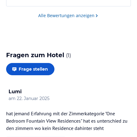
Bereits der Check In war das Gegenteil eines "Warm
Welcome"' und stattdessen sehr unpersönlich.
Alle Bewertungen anzeigen
Während meinem Aufenthalt ist mir immer wieder die
Unfreundlichkeit und Unaufmerksamkeit des…
Fragen zum Hotel
(
1
)
Frage stellen
Lumi
am
22. Januar 2025
hat jemand Erfahrung mit der Zimmerkategorie "One
Bedroom Fountain View Residences" hat es unterschied zu
den zimmern wo kein Residence dahinter steht