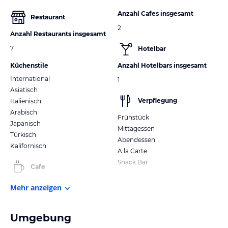
Anzahl Cafes insgesamt
Restaurant
2
Anzahl Restaurants insgesamt
7
Hotelbar
Küchenstile
Anzahl Hotelbars insgesamt
International
1
Asiatisch
Verpflegung
Italienisch
Arabisch
Frühstück
Japanisch
Mittagessen
Türkisch
Abendessen
Kalifornisch
A la Carte
Snack Bar
Cafe
Mehr anzeigen
Umgebung