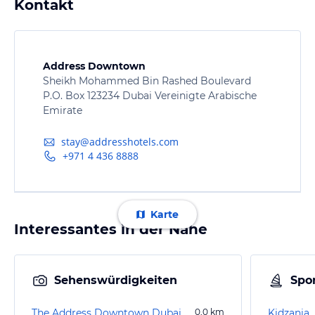
Kontakt
Address Downtown
Sheikh Mohammed Bin Rashed Boulevard
P.O. Box 123234 Dubai Vereinigte Arabische
Emirate
stay@addresshotels.com
+971 4 436 8888
Karte
Interessantes in der Nähe
Sehenswürdigkeiten
Spor
The Address Downtown Dubai
0,0
km
Kidzania