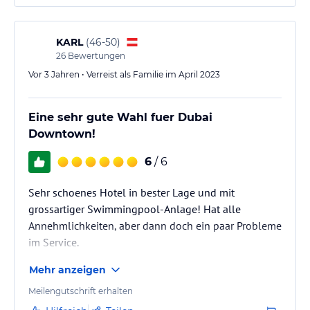
Hoteliers-/Veranstalter-/Kataloginformationen. Alle Angaben
ohne Gewähr und ohne Prüfung durch HolidayCheck. Bitte
lies vor der Buchung die verbindlichen
Angebotsdetails
des
KARL
(
46-50
)
jeweiligen Veranstalters.
26
Bewertungen
Vor 3 Jahren • Verreist als Familie im April 2023
Eine sehr gute Wahl fuer Dubai
Downtown!
6
/ 6
Sehr schoenes Hotel in bester Lage und mit
grossartiger Swimmingpool-Anlage! Hat alle
Annehmlichkeiten, aber dann doch ein paar Probleme
im Service.
Mehr anzeigen
Meilengutschrift erhalten