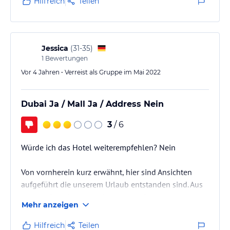
Hilfreich
Teilen
Jessica
(
31-35
)
1
Bewertungen
Vor 4 Jahren • Verreist als Gruppe im Mai 2022
Dubai Ja / Mall Ja / Address Nein
3
/ 6
Würde ich das Hotel weiterempfehlen? Nein
Von vornherein kurz erwähnt, hier sind Ansichten
aufgeführt die unserem Urlaub entstanden sind. Aus
diesem Grund kann es für die eine Person kein
Mehr anzeigen
Problem oder etwas negatives darstellen. Wir wollen
nur die Ansichten wiedergeben.
Hilfreich
Teilen