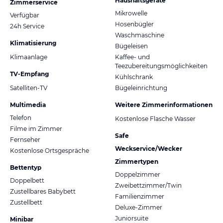
Haushaltsgeräte
Zimmerservice
Mikrowelle
Verfügbar
Hosenbügler
24h Service
Waschmaschine
Klimatisierung
Bügeleisen
Klimaanlage
Kaffee- und
Teezubereitungsmöglichkeiten
TV-Empfang
Kühlschrank
Satelliten-TV
Bügeleinrichtung
Multimedia
Weitere Zimmerinformationen
Telefon
Kostenlose Flasche Wasser
Filme im Zimmer
Safe
Fernseher
Weckservice/Wecker
Kostenlose Ortsgespräche
Zimmertypen
Bettentyp
Doppelzimmer
Doppelbett
Zweibettzimmer/Twin
Zustellbares Babybett
Familienzimmer
Zustellbett
Deluxe-Zimmer
Juniorsuite
Minibar