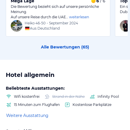
Mega Lage
6
/ 6
Top 
Die Bewertung bezieht sich auf unsere persönliche
Ein s
Meinung.
Dubai
Auf unsere Reise durch die UAE…
weiterlesen
Heiko
46-50
•
September 2024
Aus Deutschland
Alle Bewertungen (
65
)
Hotel allgemein
Beliebteste Ausstattungen:
Wifi kostenfrei
Strand in der Nähe
Infinity Pool
15 Minuten zum Flughafen
Kostenlose Parkplätze
Weitere Ausstattung