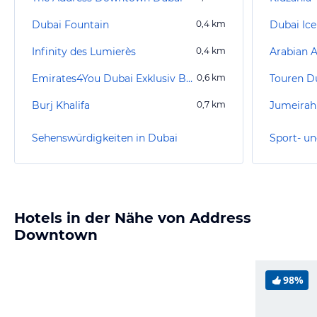
Dubai Fountain
0,4
km
Dubai Ice
Infinity des Lumierès
0,4
km
Arabian 
Emirates4You Dubai Exklusiv Burj Khalifa
0,6
km
Burj Khalifa
0,7
km
Jumeirah
Sehenswürdigkeiten in Dubai
Sport- un
Hotels in der Nähe von Address
Downtown
98%