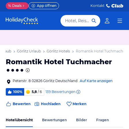
%
Deals
App öffnen
Kontakt
Hotel, Reiseziel
Urlaub
Görlitz Urlaub
Görlitz Hotels
Romantik Hotel Tuchmacher
Romantik Hotel Tuchmacher
Peterstr. 8 02826 Görlitz Deutschland
Auf Karte anzeigen
139
Bewertungen
100%
5,8
/ 6
Bewerten
Hochladen
Merken
Hotelübersicht
Bewertungen
Bilder
Fragen