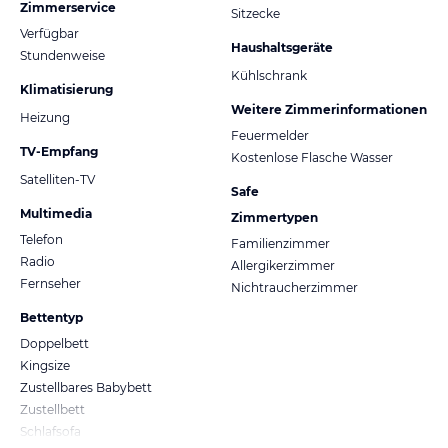
Zimmerservice
Sitzecke
Verfügbar
Haushaltsgeräte
Stundenweise
Kühlschrank
Klimatisierung
Weitere Zimmerinformationen
Heizung
Feuermelder
TV-Empfang
Kostenlose Flasche Wasser
Satelliten-TV
Safe
Multimedia
Zimmertypen
Telefon
Familienzimmer
Radio
Allergikerzimmer
Fernseher
Nichtraucherzimmer
Bettentyp
Doppelbett
Kingsize
Zustellbares Babybett
Zustellbett
Schlafsofa