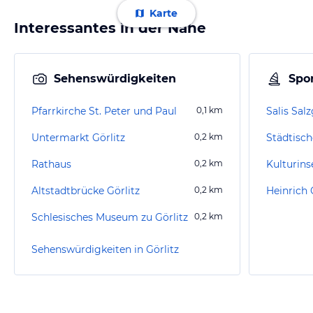
Karte
Interessantes in der Nähe
Sehenswürdigkeiten
Spor
Pfarrkirche St. Peter und Paul
0,1
km
Salis Sal
Untermarkt Görlitz
0,2
km
Rathaus
0,2
km
Kulturins
Altstadtbrücke Görlitz
0,2
km
Heinrich
Schlesisches Museum zu Görlitz
0,2
km
Sehenswürdigkeiten in Görlitz