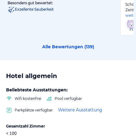
Besonders gut bewertet:
Schön
Exzellente Sauberkeit
Zentr
weite
Alle Bewertungen (
139
)
Hotel allgemein
Beliebteste Ausstattungen:
Wifi kostenfrei
Pool verfügbar
Weitere Ausstattung
Parkplätze verfügbar
Gesamtzahl Zimmer
< 100