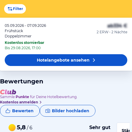
Filter
ab
334 €
05.09.2026 - 07.09.2026
Frühstück
2 ERW • 2 Nächte
Doppelzimmer
Kostenlos stornierbar
Bis 29.08.2026, 17:00
Hotelangebote
ansehen
Bewertungen
Sammle
Punkte
für Deine Hotelbewertung.
Kostenlos anmelden
Bewerten
Bilder hochladen
5,8
Sehr gut
/ 6
Städ