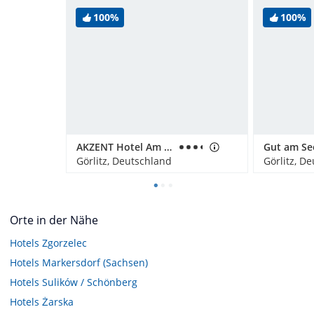
100%
100%
AKZENT Hotel Am Goldenen Strauss
Görlitz, Deutschland
Görlitz, D
Orte in der Nähe
Hotels
Zgorzelec
Hotels
Markersdorf (Sachsen)
Hotels
Sulików / Schönberg
Hotels
Żarska