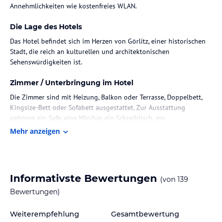
Annehmlichkeiten wie kostenfreies WLAN.
Die Lage des Hotels
Das Hotel befindet sich im Herzen von Görlitz, einer historischen
Stadt, die reich an kulturellen und architektonischen
Sehenswürdigkeiten ist.
Zimmer / Unterbringung im Hotel
Die Zimmer sind mit Heizung, Balkon oder Terrasse, Doppelbett,
Kingsize-Bett oder Sofabett ausgestattet. Zur Ausstattung
gehören ein Safe, eine Minibar, ein Schreibtisch, ein
Minikühlschrank, Telefon, TV-Gerät, Radio und kostenloses WLAN.
Mehr anzeigen
Die Badezimmer sind mit Dusche, Badewanne, Haartrockner,
Bademänteln und Kosmetikartikeln ausgestattet. Es stehen
Familien- und Nichtraucherzimmer zur Verfügung.
Informativste Bewertungen
(von
139
Gastronomie im Hotel
Bewertungen)
Das Hotel verfügt über ein Restaurant und eine Bar, die regionale
und internationale Gerichte serviert. Morgens wird ein
Weiterempfehlung
Gesamtbewertung
reichhaltiges Frühstücksbuffet angeboten, während das