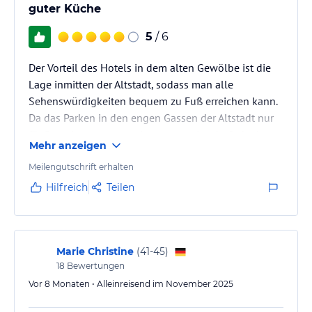
guter Küche
5
/ 6
Der Vorteil des Hotels in dem alten Gewölbe ist die
Lage inmitten der Altstadt, sodass man alle
Sehenswürdigkeiten bequem zu Fuß erreichen kann.
Da das Parken in den engen Gassen der Altstadt nur
für Bewohner gestattet ist, waren wir sehr froh, dass
Mehr anzeigen
das Hotel einen eingezäunten Parkplatz 100m weiter
betreibt, dessen Tor man mit einem Schlüssel per
Meilengutschrift erhalten
Funk öffnen kann. Die Kosten von 8 € pro Tag lohnen
Hilfreich
Teilen
sich allemal.
Vom Hotel aus gelangt man in 5 Minuten zu Fuß an
die Brücke, die über die Neiße in den polnischen
Teil…
Marie Christine
(
41-45
)
18
Bewertungen
Vor 8 Monaten • Alleinreisend im November 2025