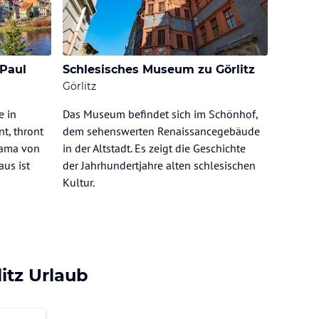
 Paul
Schlesisches Museum zu Görlitz
Görlitz
e in
Das Museum befindet sich im Schönhof,
nt, thront
dem sehenswerten Renaissancegebäude
rama von
in der Altstadt. Es zeigt die Geschichte
us ist
der Jahrhundertjahre alten schlesischen
Kultur.
itz Urlaub