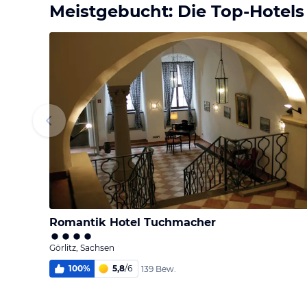
Meistgebucht: Die Top-Hotels
Romantik Hotel Tuchmacher
Görlitz, Sachsen
100
%
5,8
/
6
139 Bew.