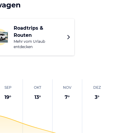
eindruckenden
twagen
chönsten Madonnen
Roadtrips &
 Görlitz ansteuern
Routen
rungsfoto
Mehr vom Urlaub
entdecken
SEP
OKT
NOV
DEZ
19
°
13
°
7
°
3
°