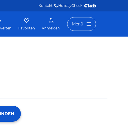
Kontakt
HolidayCheck 
Menü
werten
Favoriten
Anmelden