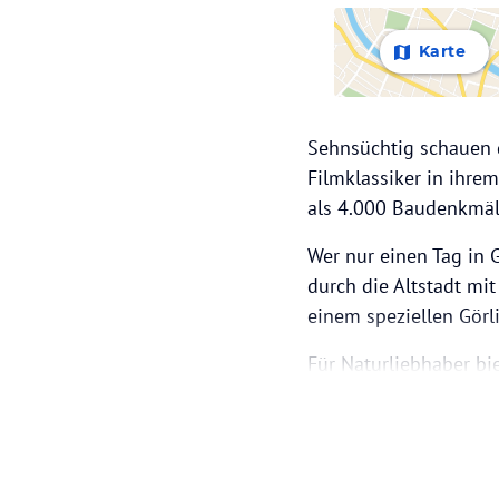
Karte
Sehnsüchtig schauen d
Filmklassiker in ihrem
als 4.000 Baudenkmäle
Wer nur einen Tag in 
durch die Altstadt mit
einem speziellen Görli
Für Naturliebhaber bie
Nachbildung des Heili
Dolorosa“ befindet, i
„Jüngerweise“ streife