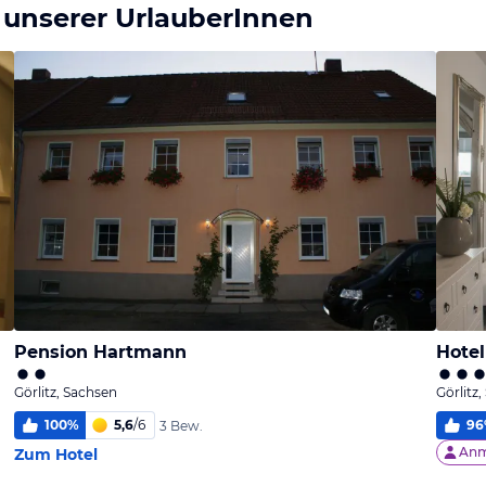
 unserer UrlauberInnen
Pension Hartmann
Hotel
Görlitz, Sachsen
Görlitz
100
%
5,6
/
6
96
3 Bew.
Anm
Zum Hotel