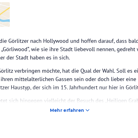
ie Görlitzer nach Hollywood und hoffen darauf, dass bal
 „Görliwood“, wie sie ihre Stadt liebevoll nennen, gedreht
r der Stadt haben es in sich.
Görlitz verbringen möchte, hat die Qual der Wahl. Soll es
 ihren mittelalterlichen Gassen sein oder doch lieber ein
tzer Haustyp, der sich im 15. Jahrhundert nur hier in Görli
tet sich hingegen vielleicht der Besuch des „Heiligen Grab
gen Grabes von Jerusalem, welches sich im angelegten La
Mehr erfahren
n dem Sie auch durch einen liebevoll hergerichteten „Ölbe
n können.