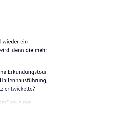
d wieder ein
 wird, denn die mehr
 eine Erkundungstour
e Hallenhausführung,
tz entwickelte?
es“ an, einer
ndschaftsgarten „Via
rggarten“ und eine