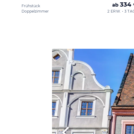
334
ab
Frühstück
Doppelzimmer
2 ERW. • 3 TA