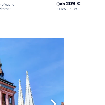
209 €
ab
erpflegung
zimmer
2 ERW. • 3 TAGE