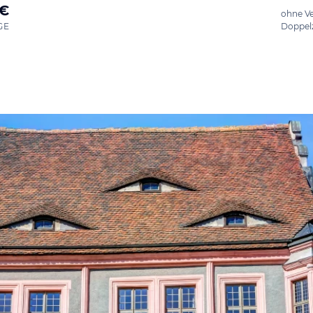
 €
ohne V
GE
Doppel