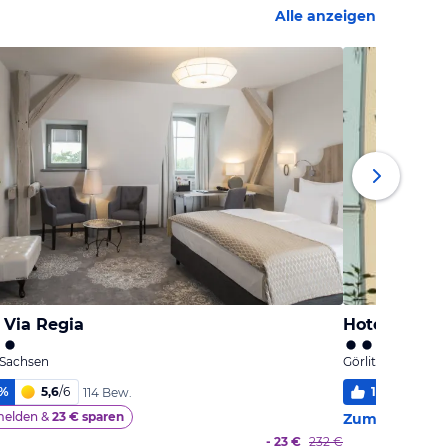
Alle anzeigen
 Via Regia
Hotel und G
, Sachsen
Görlitz, Sachsen
%
5,6
/
6
100
%
5,
114 Bew.
elden &
23 € sparen
Zum Hotel
- 23 €
232 €