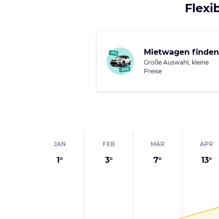
Zu einem Muss gehört 
Flexi
Sonnenorgel, der myst
Deutschlands und der 
Sie interessieren sic
Mietwagen finden
oder wie wäre es, ein
Große Auswahl, kleine
Preise
aufzunehmen?
JAN
FEB
MÄR
APR
1
°
3
°
7
°
13
°