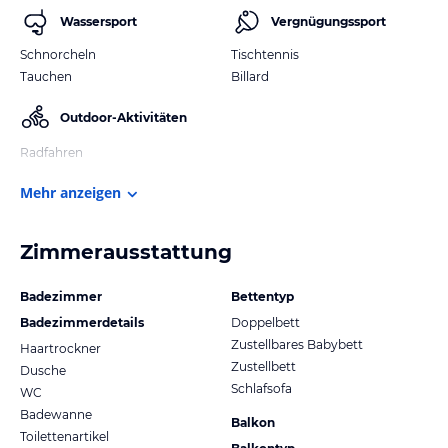
Wassersport
Vergnügungssport
Schnorcheln
Tischtennis
Tauchen
Billard
Outdoor-Aktivitäten
Radfahren
Mehr anzeigen
Zimmerausstattung
Badezimmer
Bettentyp
Badezimmerdetails
Doppelbett
Zustellbares Babybett
Haartrockner
Zustellbett
Dusche
Schlafsofa
WC
Badewanne
Balkon
Toilettenartikel