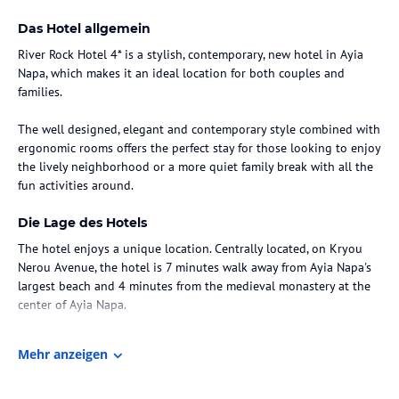
Das Hotel allgemein
River Rock Hotel 4* is a stylish, contemporary, new hotel in Ayia
Napa, which makes it an ideal location for both couples and
families.
The well designed, elegant and contemporary style combined with
ergonomic rooms offers the perfect stay for those looking to enjoy
the lively neighborhood or a more quiet family break with all the
fun activities around.
Die Lage des Hotels
The hotel enjoys a unique location. Centrally located, on Kryou
Nerou Avenue, the hotel is 7 minutes walk away from Ayia Napa's
largest beach and 4 minutes from the medieval monastery at the
center of Ayia Napa.
THALASSA Municipal Museum is just across the road. Shops,
Mehr anzeigen
restaurants and bars are within 2 minutes walk away.
Zimmer / Unterbringung im Hotel