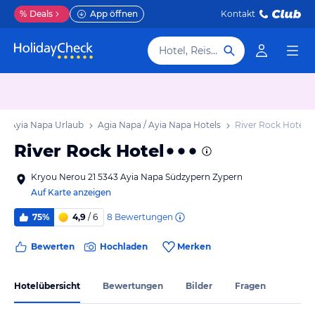
%
Deals
App öffnen
Kontakt
Hotel, Reiseziel
 / Ayia Napa Urlaub
Agia Napa / Ayia Napa Hotels
River Rock Hotel
River Rock Hotel
Kryou Nerou 21 5343 Ayia Napa Südzypern Zypern
Auf Karte anzeigen
8
Bewertungen
75%
4,9
/ 6
Bewerten
Hochladen
Merken
Hotelübersicht
Bewertungen
Bilder
Fragen