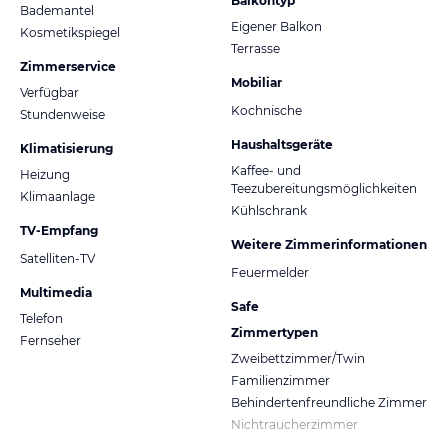
Balkontyp
Bademantel
Eigener Balkon
Kosmetikspiegel
Terrasse
Zimmerservice
Mobiliar
Verfügbar
Kochnische
Stundenweise
Haushaltsgeräte
Klimatisierung
Kaffee- und
Heizung
Teezubereitungsmöglichkeiten
Klimaanlage
Kühlschrank
TV-Empfang
Weitere Zimmerinformationen
Satelliten-TV
Feuermelder
Multimedia
Safe
Telefon
Zimmertypen
Fernseher
Zweibettzimmer/Twin
Familienzimmer
Behindertenfreundliche Zimmer
Nichtraucherzimmer