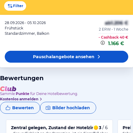
Filter
ab
1.206 €
28.09.2026 - 05.10.2026
Frühstück
2 ERW • 1 Woche
Standardzimmer, Balkon
- Cashback
40 €
1.166 €
Pauschalangebote
ansehen
Bewertungen
Sammle
Punkte
für Deine Hotelbewertung.
Kostenlos anmelden
Bewerten
Bilder hochladen
Zentral gelegen, Zustand der Hotelzimmer mit Mäng
3
/ 6
Prei