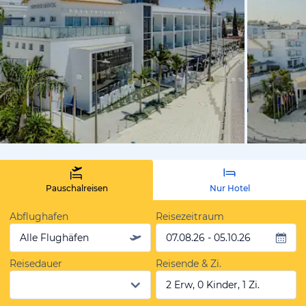
vom Hoteli
Pauschalreisen
Nur Hotel
Abflughafen
Reisezeitraum
Alle Flughäfen
07.08.26 - 05.10.26
Reisedauer
Reisende & Zi.
2 Erw, 0 Kinder, 1 Zi.