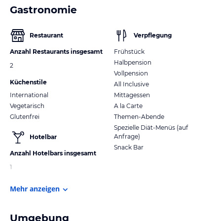
Gastronomie
Restaurant
Verpflegung
Anzahl Restaurants insgesamt
Frühstück
Halbpension
2
Vollpension
Küchenstile
All Inclusive
International
Mittagessen
Vegetarisch
A la Carte
Glutenfrei
Themen-Abende
Spezielle Diät-Menüs (auf
Anfrage)
Hotelbar
Snack Bar
Anzahl Hotelbars insgesamt
1
Mehr anzeigen
Umgebung