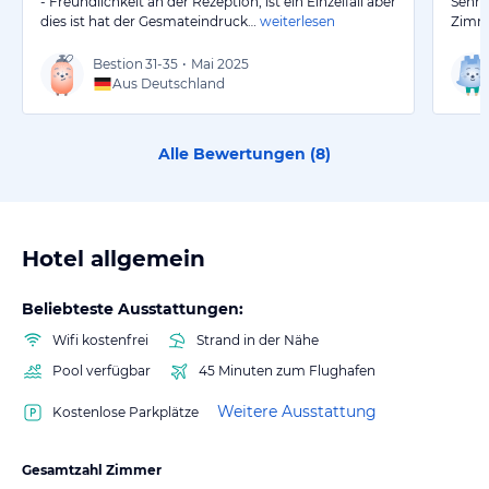
- Freundlichkeit an der Rezeption, ist ein Einzelfall aber
Sehr 
dies ist hat der Gesmateindruck…
weiterlesen
Zimme
Bestion
31-35
•
Mai 2025
Aus Deutschland
Alle Bewertungen (
8
)
Hotel allgemein
Beliebteste Ausstattungen:
Wifi kostenfrei
Strand in der Nähe
Pool verfügbar
45 Minuten zum Flughafen
Weitere Ausstattung
Kostenlose Parkplätze
Gesamtzahl Zimmer