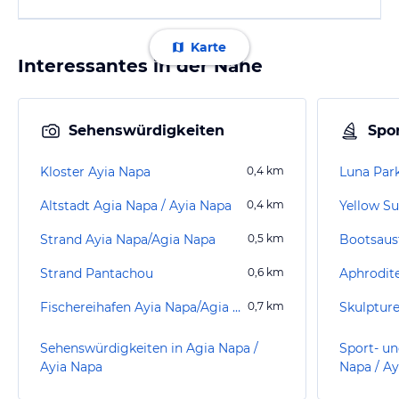
Karte
Interessantes in der Nähe
Sehenswürdigkeiten
Spor
Kloster Ayia Napa
0,4
km
Luna Par
Altstadt Agia Napa / Ayia Napa
0,4
km
Yellow S
Strand Ayia Napa/Agia Napa
0,5
km
Bootsaus
Strand Pantachou
0,6
km
Aphrodite
Fischereihafen Ayia Napa/Agia Napa
0,7
km
Skulptur
Sehenswürdigkeiten in Agia Napa /
Sport- un
Ayia Napa
Napa / Ay