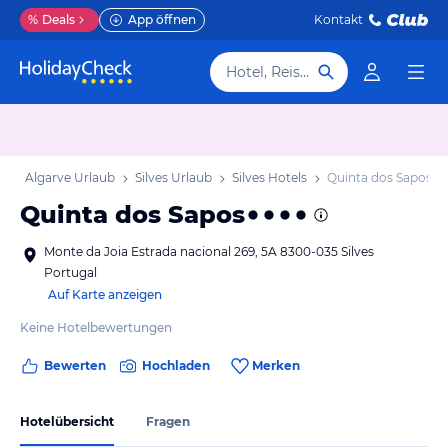
%
Deals
App öffnen
Kontakt
Hotel, Reiseziel
b
Algarve Urlaub
Silves Urlaub
Silves Hotels
Quinta dos Sapos
Quinta dos Sapos
Monte da Joia Estrada nacional 269, 5A 8300-035 Silves
Portugal
Auf Karte anzeigen
Keine Hotelbewertungen
Bewerten
Hochladen
Merken
Hotelübersicht
Fragen