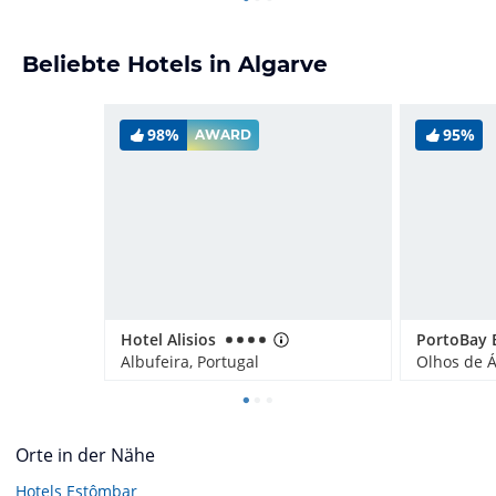
Beliebte Hotels in Algarve
98%
95%
AWARD
Hotel Alisios
Albufeira, Portugal
Olhos de Á
Orte in der Nähe
Hotels
Estômbar