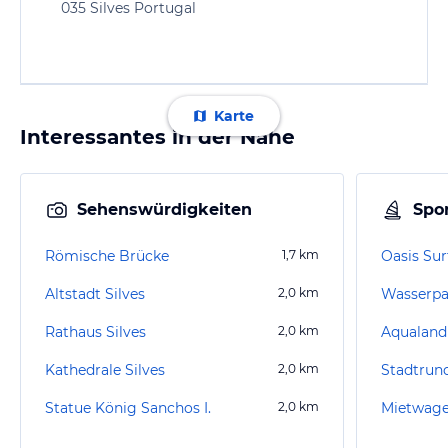
035 Silves Portugal
Karte
Interessantes in der Nähe
Sehenswürdigkeiten
Spor
Römische Brücke
1,7
km
Oasis Su
Altstadt Silves
2,0
km
Wasserpar
Rathaus Silves
2,0
km
Aqualand
Kathedrale Silves
2,0
km
Stadtrun
Statue König Sanchos I.
2,0
km
Mietwage