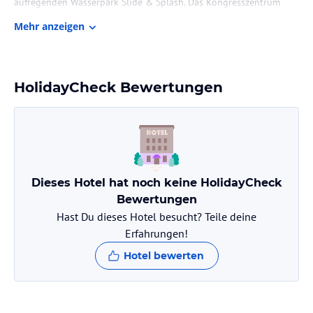
aufregenden Wasserpark Slide & Splash. Das Kongresszentrum
Arade ist ebenfalls leicht erreichbar. Der Flughafen Faro ist nur 57
Mehr anzeigen
km entfernt, sodass Sie schnell und bequem anreisen können.
Zimmer / Unterbringung im Hotel
Die klimatisierten Wohneinheiten im Quinta dos Sapos sind
HolidayCheck Bewertungen
komfortabel und mit modernen Annehmlichkeiten ausgestattet.
Jedes Zimmer verfügt über eine Terrasse, auf der Sie die frische
Luft und die schöne Umgebung genießen können. Zur
Ausstattung gehören auch ein Flachbild-TV und ein eigenes Bad
mit einer Badewanne oder einer Dusche sowie einem Haartrockner.
Die Küche ist mit einem Kühlschrank, einem Backofen, einer
Dieses Hotel hat noch keine HolidayCheck
Mikrowelle und einer Kaffeemaschine ausgestattet, so dass Sie
Ihre eigenen Mahlzeiten zubereiten können.
Bewertungen
Hast Du dieses Hotel besucht? Teile deine
Gastronomie im Hotel
Erfahrungen!
Im Quinta dos Sapos können Sie Ihre eigenen Mahlzeiten in der
Hotel bewerten
voll ausgestatteten Küche zubereiten. Alternativ können Sie auch
den Garten des Hotels nutzen, der Grillmöglichkeiten bietet.
Genießen Sie ein gemütliches BBQ im Freien und lassen Sie sich
von der entspannten Atmosphäre verwöhnen.