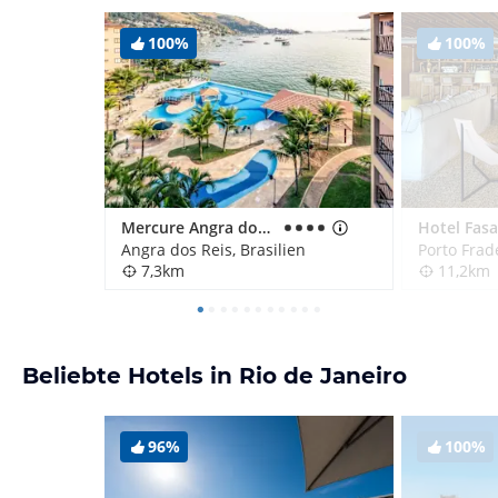
100%
100%
Mercure Angra dos Reis
Angra dos Reis, Brasilien
Porto Frade
7,3km
11,2km
Beliebte Hotels in Rio de Janeiro
96%
100%