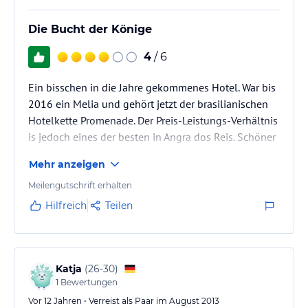
Die Bucht der Könige
4
/ 6
Ein bisschen in die Jahre gekommenes Hotel. War bis
2016 ein Melia und gehört jetzt der brasilianischen
Hotelkette Promenade. Der Preis-Leistungs-Verhältnis
is jedoch eines der besten in Angra dos Reis. Schöner
Pool und geraümige Zimmer. Ein Mietwagen oder,
Mehr anzeigen
besser noch, ein Boot, ist empfohlen um die
wunderschöne Umgebung zu entdecken.
Meilengutschrift erhalten
Hilfreich
Teilen
Katja
(
26-30
)
1
Bewertungen
Vor 12 Jahren • Verreist als Paar im August 2013