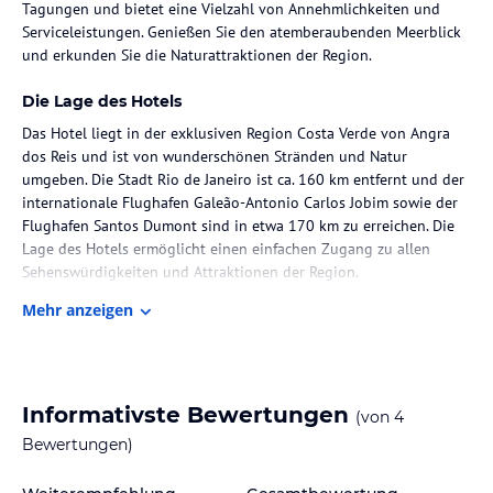
Tagungen und bietet eine Vielzahl von Annehmlichkeiten und
Serviceleistungen. Genießen Sie den atemberaubenden Meerblick
und erkunden Sie die Naturattraktionen der Region.
Die Lage des Hotels
Das Hotel liegt in der exklusiven Region Costa Verde von Angra
dos Reis und ist von wunderschönen Stränden und Natur
umgeben. Die Stadt Rio de Janeiro ist ca. 160 km entfernt und der
internationale Flughafen Galeão-Antonio Carlos Jobim sowie der
Flughafen Santos Dumont sind in etwa 170 km zu erreichen. Die
Lage des Hotels ermöglicht einen einfachen Zugang zu allen
Sehenswürdigkeiten und Attraktionen der Region.
Mehr anzeigen
Zimmer / Unterbringung im Hotel
Das Hotel Promenade Angra verfügt über 200 Zimmer, die sich auf
drei Etagen verteilen. Die Zimmer sind modern und komfortabel
eingerichtet und bieten Annehmlichkeiten wie Klimaanlage,
Informativste Bewertungen
(von
4
Fernseher, Minibar und WLAN-Zugang. Einige Zimmer haben
zudem einen Balkon oder eine Terrasse mit Meerblick.
Bewertungen)
Familienzimmer und barrierefreie Zimmer sind ebenfalls verfügbar.