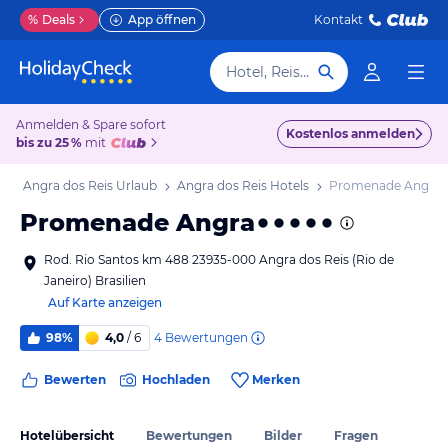
%
Deals
App öffnen
Kontakt
Hotel, Reiseziel
Anmelden & Spare sofort
Kostenlos anmelden
bis zu 25 %
mit
b
Angra dos Reis Urlaub
Angra dos Reis Hotels
Promenade Angra
Promenade Angra
Rod. Rio Santos km 488 23935-000 Angra dos Reis (Rio de
Janeiro) Brasilien
Auf Karte anzeigen
4
Bewertungen
98%
4,0
/ 6
Bewerten
Hochladen
Merken
Hotelübersicht
Bewertungen
Bilder
Fragen