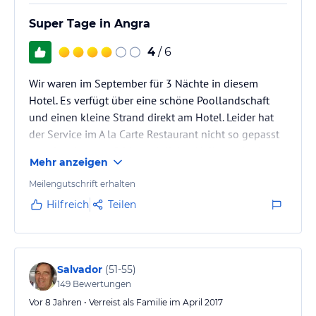
Angaben ohne Gewähr. Bitte lies vor der Buchung die
verbindlichen
Angebotsdetails
des jeweiligen Veranstalters.
Super Tage in Angra
4
/ 6
Wir waren im September für 3 Nächte in diesem
Hotel. Es verfügt über eine schöne Poollandschaft
und einen kleine Strand direkt am Hotel. Leider hat
der Service im A la Carte Restaurant nicht so gepasst
von dem her empfehlen wir lieber Halbpension!
Mehr anzeigen
Meilengutschrift erhalten
Hilfreich
Teilen
Salvador
(
51-55
)
149
Bewertungen
Vor 8 Jahren • Verreist als Familie im April 2017