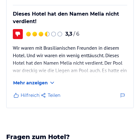
Dieses Hotel hat den Namen Melia nicht
verdient!
3,3
/ 6
Wir waren mit Brasilianischen Freunden in diesem
Hotel. Und wir waren ein wenig enttäuscht. Dieses
Hotel hat den Namen Melia nicht verdient. Der Pool
war dreckig wie die Liegen am Pool auch. Es hatte ein
Feeling von einem 2 Sterne Hotel am Ballermann.
Mehr anzeigen
Hier stimmte das Preisleistungsverhältnis nicht bei ca
250,00€ die Nacht.
Hilfreich
Teilen
Fragen zum Hotel?