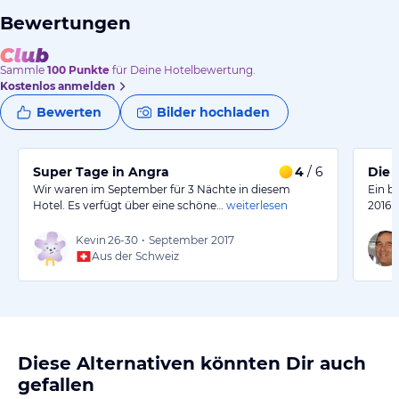
Bewertungen
Sammle
100
Punkte
für Deine Hotelbewertung.
Kostenlos anmelden
Bewerten
Bilder hochladen
Super Tage in Angra
4
/ 6
Die 
Wir waren im September für 3 Nächte in diesem
Ein b
Hotel. Es verfügt über eine schöne…
weiterlesen
2016 
Kevin
26-30
•
September 2017
Aus der Schweiz
Diese Alternativen könnten Dir auch
gefallen