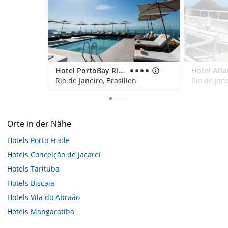
Hotel PortoBay Rio de Janeiro
Rio de Janeiro, Brasilien
Rio de Jane
Orte in der Nähe
Hotels
Porto Frade
Hotels
Conceição de Jacareí
Hotels
Tarituba
Hotels
Biscaia
Hotels
Vila do Abraão
Hotels
Mangaratiba