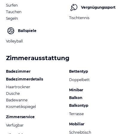
Surfen
Vergnügungssport
Tauchen
Tischtennis
Segeln
Ballspiele
Volleyball
Zimmerausstattung
Badezimmer
Bettentyp
Badezimmerdetails
Doppelbett
Haartrockner
Minibar
Dusche
Balkon
Badewanne
Balkontyp
Kosmetikspiegel
Terrasse
Zimmerservice
Mobiliar
Verfügbar
Schreibtisch