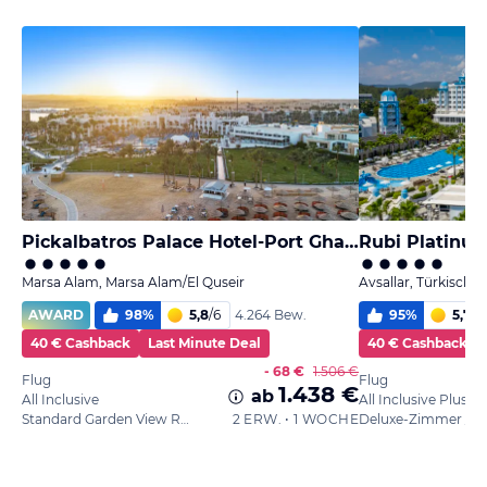
Pickalbatros Palace Hotel-Port Ghalib
Rubi Platinum
Marsa Alam, Marsa Alam/El Quseir
Avsallar, Türkische 
AWARD
98
%
5,8
/
6
95
%
5,7
/
6
4.264 Bew.
40 € Cashback
Last Minute Deal
40 € Cashback
- 68 €
1.506 €
Flug
Flug
1.438 €
ab
All Inclusive
All Inclusive Plus
Standard Garden View Room
2 ERW. • 1 WOCHE