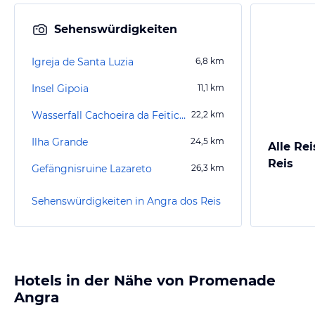
Sehenswürdigkeiten
Igreja de Santa Luzia
6,8
km
Insel Gipoia
11,1
km
Wasserfall Cachoeira da Feiticeira
22,2
km
Ilha Grande
24,5
km
Alle Re
Reis
Gefängnisruine Lazareto
26,3
km
Sehenswürdigkeiten in Angra dos Reis
Hotels in der Nähe von Promenade
Angra