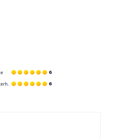
ie
6
terh.
6