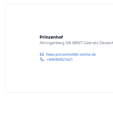
Prinzenhof
Altringenberg 106 88167 Gestratz Deutsc
fewo-prinzenhof@t-online.de
+498383921621