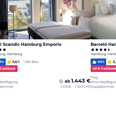
l Scandic Hamburg Emporio
Barceló H
rg, Hamburg
Hamburg, Ham
8
%
5,6
/
6
95
%
5,
1.082 Bew.
 Cashback
40 € Cashbac
Flug
1.443 €
ab
Verpflegung
ohne Verpflegu
lzimmer
2 ERW. • 1 WOCHE
Doppelzimmer