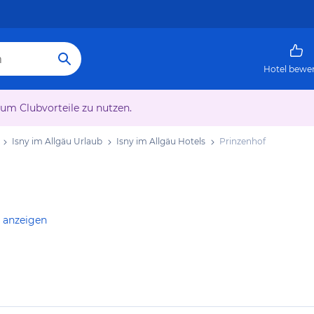
Hotel bewe
 um Clubvorteile zu nutzen.
Isny im Allgäu Urlaub
Isny im Allgäu Hotels
Prinzenhof
e anzeigen