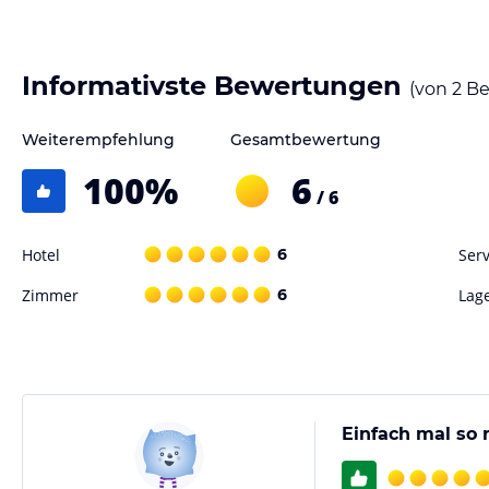
Informativste Bewertungen
(von
2
Be
Weiterempfehlung
Gesamtbewertung
100
%
6
/ 6
Hotel
6
Serv
Zimmer
6
Lag
Einfach mal so 