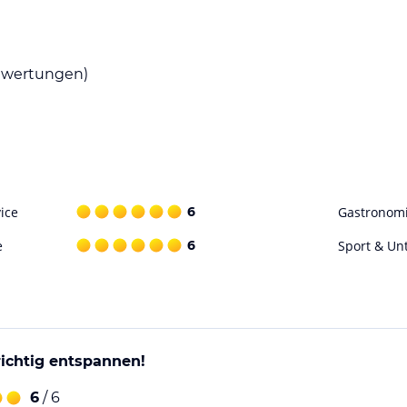
wertungen)
ice
6
Gastronom
e
6
Sport & Un
richtig entspannen!
6
/ 6