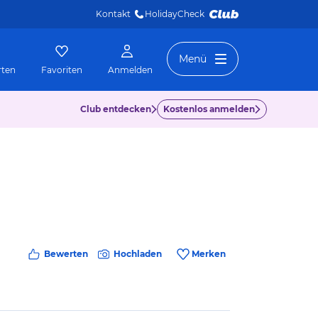
Kontakt
HolidayCheck 
Menü
rten
Favoriten
Anmelden
Club entdecken
Kostenlos anmelden
Bewerten
Hochladen
Merken