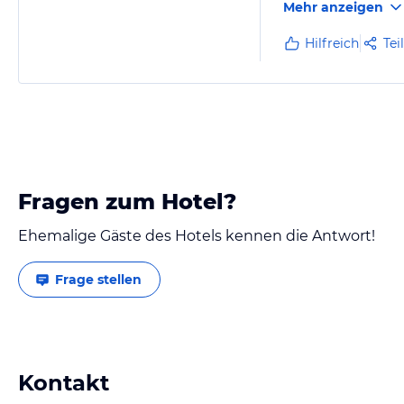
Mehr anzeigen
Angemessenes Preis
Hilfreich
Tei
Handy-Erreichbarke
lohnenswertes Reise
Fragen zum Hotel?
Ehemalige Gäste des Hotels kennen die Antwort!
Frage stellen
Kontakt