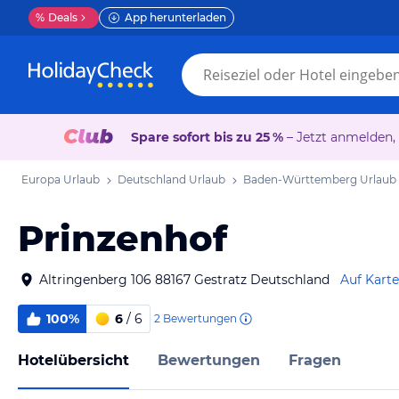
%
Deals
App herunterladen
Spare sofort bis zu 25 %
– Jetzt anmelden,
Europa Urlaub
Deutschland Urlaub
Baden-Württemberg Urlaub
Prinzenhof
Altringenberg 106 88167 Gestratz Deutschland
Auf Kart
100%
6
/ 6
2
Bewertungen
Hotelübersicht
Bewertungen
Fragen