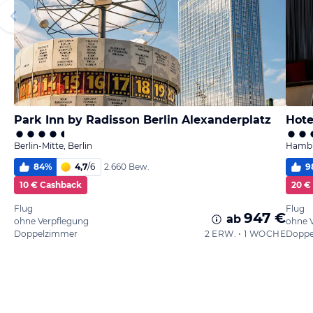
Park Inn by Radisson Berlin Alexanderplatz
Hote
Berlin-Mitte, Berlin
Hambu
84
%
4,7
/
6
9
2.660 Bew.
10 € Cashback
20 €
Flug
Flug
947 €
ab
ohne Verpflegung
ohne 
Doppelzimmer
2 ERW. • 1 WOCHE
Doppe