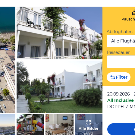
Pauscha
Abflughafen
Alle Flugh
Reisedauer
von Malwina, Juli 2013
Filter
20.09.2026 - 
All Inclusive
DOPPELZIM
von Malwina, Juli 2013
Alle Bilder
(
603
)