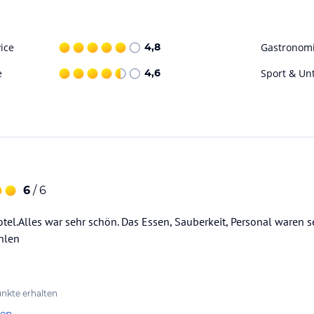
uchung die verbindlichen
Angebotsdetails
des
ice
4,8
Gastronom
e
4,6
Sport & Un
6
/ 6
tel.Alles war sehr schön. Das Essen, Sauberkeit, Personal waren se
hlen
nkte erhalten