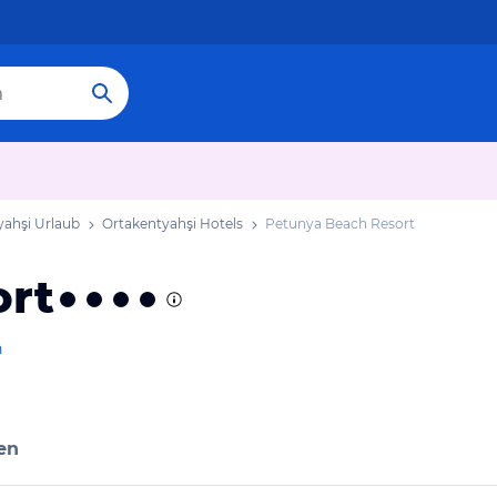
yahşi Urlaub
Ortakentyahşi Hotels
Petunya Beach Resort
ort
n
en