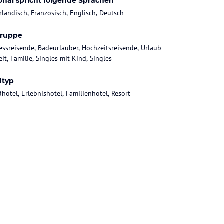
onal spricht folgende Sprachen
rländisch, Französisch, Englisch, Deutsch
gruppe
essreisende, Badeurlauber, Hochzeitsreisende, Urlaub
it, Familie, Singles mit Kind, Singles
ltyp
dhotel, Erlebnishotel, Familienhotel, Resort