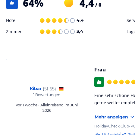
64
%
4,4
Gewähr und ohne Prüfung durch HolidayCheck. Bitte lies vor der B
/ 6
jeweiligen Veranstalters.
Hotel
4,4
Serv
Zimmer
3,4
Lag
Frau
Kibar
(
51-55
)
Eine sehr schöne Ho
1
Bewertungen
gerne weiter empfe
Vor 1 Woche • Alleinreisend im Juni
2026
Mehr anzeigen
HolidayCheck Club-Pu