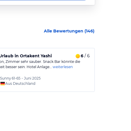
Alle Bewertungen (
146
)
 Urlaub in Ortakent Yashi
6
/ 6
Leider nicht
on, Zimmer sehr sauber. Snack Bar könnte die
Das Zimmer wur
eit besser sein. Hotel Anlage…
weiterlesen
Das Personal is
Hälfte der…
wei
Sunny
61-65
•
Juni 2025
Günstig
Aus Deutschland
Aus