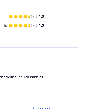
ie
4,3
terh.
4,5
hr freundlich. Ich kann es