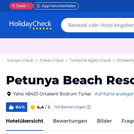
%
Deals
App herunterladen
Europa Urlaub
Türkei Urlaub
Türkische Ägäis Urlaub
Ortakent
Petunya Beach Res
Yahsi 48420 Ortakent Bodrum Türkei
Auf Karte anzeige
64%
4,4
/ 6
146
Bewertungen
Hotelübersicht
Bewertungen
Bilder
Frag