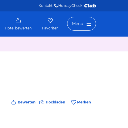
Kontakt
HolidayCheck 
Menü
Hotel bewerten
Favoriten
Bewerten
Hochladen
Merken