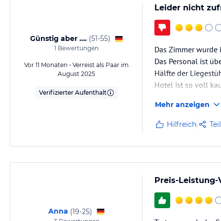
Leider nicht zuf
Günstig aber ….
(
51-55
)
1
Bewertungen
Das Zimmer wurde i
Das Personal ist übe
Vor 11 Monaten • Verreist als Paar im
Hälfte der Liegestü
August 2025
Hotel ist so voll k
Verifizierter Aufenthalt
Das Essen war auch
Mehr anzeigen
Viel Auswahl aber k
Das einzige was sc
Hilfreich
Tei
Preis-Leistung-
Anna
(
19-25
)