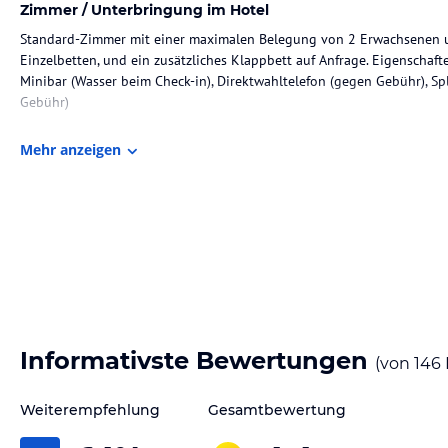
Zimmer / Unterbringung im Hotel
Standard-Zimmer mit einer maximalen Belegung von 2 Erwachsenen u
Einzelbetten, und ein zusätzliches Klappbett auf Anfrage. Eigenschaf
Minibar (Wasser beim Check-in), Direktwahltelefon (gegen Gebühr), S
Gebühr)
Gastronomie im Hotel
Mehr anzeigen
Exquisite Geschmack der internationalen und türkischen Küche sind 
professionellen Team gebracht. Genießen Sie unser offenes Buffet zu
Darüber hinaus sind Tee-Zeit und verschiedene andere Snacks.
Sport und Unterhaltung
Petunya Beach Resort verfügt über zahlreiche Sport-und entertainmen
und Sauna, Rutsche, Freibad, Kinderbecken, Mini-Club sind nur einige
Sonstige Einrichtungen und Services
Informativste Bewertungen
(von
146
Petunya Beach Resort dient mit all inclusive-Konzept von 10.00 bis 2
Weiterempfehlung
Gesamtbewertung
Hinweis:
Allgemeine und unverbindliche Hoteliers-/Veranstalter-/K