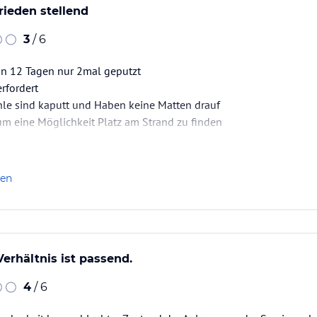
rieden stellend
3
/ 6
n 12 Tagen nur 2mal geputzt
rfordert
hle sind kaputt und Haben keine Matten drauf
aum eine Möglichkeit Platz am Strand zu finden
 nicht zu empfehlen
eine Qualität
hön war ist das Meer und das Personal gibt sich echt Mühe den 
len
Verhältnis ist passend.
4
/ 6