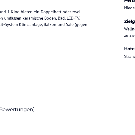
Pers
Niede
nd 1 Kind bieten ein Doppelbett oder zwei
ten umfassen keramische Böden, Bad, LCD-TV,
Ziel
plit-System Klimaanlage, Balkon und Safe (gegen
Welln
zu zwe
Hote
zusammen in einer Vielzahl von unserem
Stran
m Frühstück, Brunch, Mittag-und Abendessen.
t.Water Sport-, Spa-Center mit türkischem Bad
 der Aktivitäten im Hotel vorhanden.
Bewertungen)
3.00 Uhr
ataloginformationen. Alle Angaben ohne