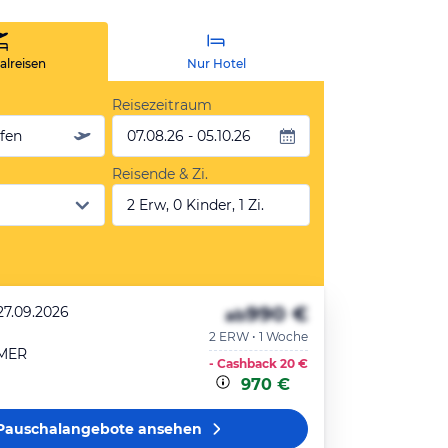
lreisen
Nur Hotel
Reisezeitraum
äfen
07.08.26 - 05.10.26
Reisende & Zi.
2 Erw, 0 Kinder, 1 Zi.
990 €
27.09.2026
ab
2 ERW • 1 Woche
MER
- Cashback
20 €
970 €
Pauschalangebote
ansehen