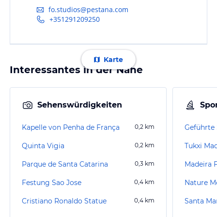
fo.studios@pestana.com
+351291209250
Karte
Interessantes in der Nähe
Sehenswürdigkeiten
Spor
Kapelle von Penha de França
0,2
km
Quinta Vigia
0,2
km
Tukxi Mad
Parque de Santa Catarina
0,3
km
Madeira 
Festung Sao Jose
0,4
km
Nature M
Cristiano Ronaldo Statue
0,4
km
Santa Ma