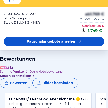
Filter
ab
1.769 €
25.08.2026 - 01.09.2026
ohne Verpflegung
2 ERW • 1 Woche
Studio DELUXE-ZIMMER
- Cashback
20 €
1.749 €
Pauschalangebote
ansehen
Bewertungen
Sammle
Punkte
für Deine Hotelbewertung.
Kostenlos anmelden
Bewerten
Bilder hochladen
Für Notfall/ 1 Nacht ok, aber nicht mehr
3
/ 6
Schö
Hellhörig, unbequeme Betten. Für Notfall ok, aber
Das Z