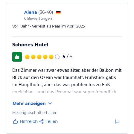
eintauchen, das über lange und immergrüne Gärten verfügt.
Abends sorgt das Casino da Madeira mit seinen Spielzimmern,
Alena
(
36-40
)
Shows und einer Diskothek für beste Unterhaltung. Die Rezeption
6
Bewertungen
des Pestana Casino Park ist für Sie 24 Stunden am Tag erreichbar.
Vor 1 Jahr • Verreist als Paar im April 2025
Hinweis:
Allgemeine und unverbindliche
Hoteliers-/Veranstalter-/Kataloginformationen. Alle Angaben
Schönes Hotel
ohne Gewähr und ohne Prüfung durch HolidayCheck. Bitte
lies vor der Buchung die verbindlichen
Angebotsdetails
des
5
/ 6
jeweiligen Veranstalters.
Das Zimmer war zwar etwas älter, aber der Balkon mit
Blick auf den Ozean war traumhaft. Frühstück gab’s
im Haupthotel, aber das war problemlos zu Fuß
erreichbar – und das Personal war super freundlich.
Mehr anzeigen
Meilengutschrift erhalten
Hilfreich
Teilen