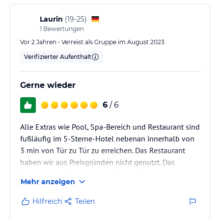
Laurin
(
19-25
)
1
Bewertungen
Vor 2 Jahren • Verreist als Gruppe im August 2023
Verifizierter Aufenthalt
Gerne wieder
6
/ 6
Alle Extras wie Pool, Spa-Bereich und Restaurant sind
fußläufig im 5-Sterne-Hotel nebenan innerhalb von
3 min von Tür zu Tür zu erreichen. Das Restaurant
haben wir aus Preisgründen nicht genutzt. Das
Frühstücksbuffet haben wir für 11€ einmalig
Mehr anzeigen
versucht, für das Geld sind wir lieber woanders für
bessere Qualität frühstücken gegangen.
Hilfreich
Teilen