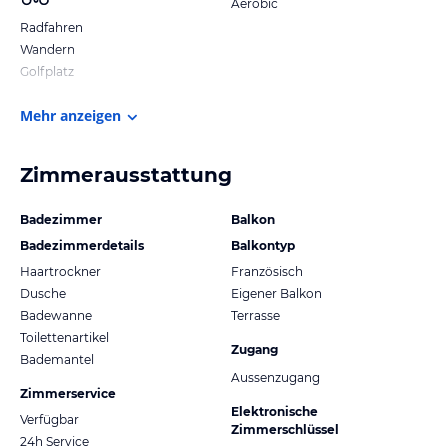
Aerobic
Radfahren
Wandern
Golfplatz
Mehr anzeigen
Zimmerausstattung
Badezimmer
Balkon
Badezimmerdetails
Balkontyp
Haartrockner
Französisch
Dusche
Eigener Balkon
Badewanne
Terrasse
Toilettenartikel
Zugang
Bademantel
Aussenzugang
Zimmerservice
Elektronische
Verfügbar
Zimmerschlüssel
24h Service