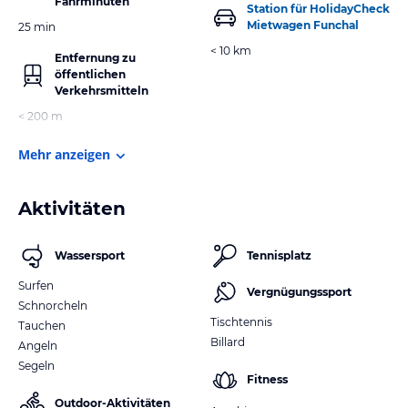
Fahrminuten
Station für HolidayCheck
Mietwagen Funchal
25 min
< 10 km
Entfernung zu
öffentlichen
Verkehrsmitteln
< 200 m
Mehr anzeigen
Aktivitäten
Wassersport
Tennisplatz
Surfen
Vergnügungssport
Schnorcheln
Tischtennis
Tauchen
Billard
Angeln
Segeln
Fitness
Outdoor-Aktivitäten