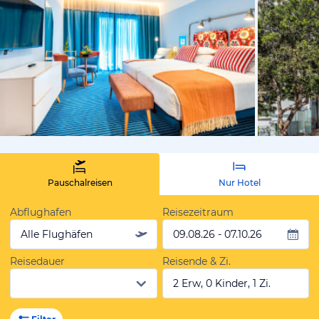
vom Hoteli
Pauschalreisen
Nur Hotel
Abflughafen
Reisezeitraum
Alle Flughäfen
09.08.26 - 07.10.26
Reisedauer
Reisende & Zi.
2 Erw, 0 Kinder, 1 Zi.