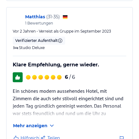
Personal sehr freundlich und hilfsbereit. Zimmer-
Reinigung auf Wunsch später (bis 16Uhr) möglich,
was sehr angenehm ist. Die Zimmer werden sehr gut
Matthias
(
31-35
)
gereinigt. Einziger Nachteil am…
1
Bewertungen
Vor 2 Jahren • Verreist als Gruppe im September 2023
Verifizierter Aufenthalt
Studio Deluxe
Klare Empfehlung, gerne wieder.
6
/ 6
Ein schönes modern aussehendes Hotel, mit
Zimmern die auch sehr stilvoll eingerichtet sind und
jeden Tag gründlich gereinigt werden. Das Personal
war stets freundlich und rund um die Uhr zu
erreichen.
Mehr anzeigen
Hilfreich
Teilen