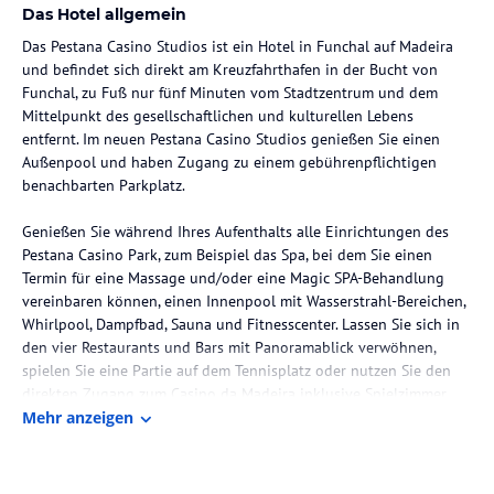
Das Hotel allgemein
Das Pestana Casino Studios ist ein Hotel in Funchal auf Madeira
und befindet sich direkt am Kreuzfahrthafen in der Bucht von
Funchal, zu Fuß nur fünf Minuten vom Stadtzentrum und dem
Mittelpunkt des gesellschaftlichen und kulturellen Lebens
entfernt. Im neuen Pestana Casino Studios genießen Sie einen
Außenpool und haben Zugang zu einem gebührenpflichtigen
benachbarten Parkplatz.
Genießen Sie während Ihres Aufenthalts alle Einrichtungen des
Pestana Casino Park, zum Beispiel das Spa, bei dem Sie einen
Termin für eine Massage und/oder eine Magic SPA-Behandlung
vereinbaren können, einen Innenpool mit Wasserstrahl-Bereichen,
Whirlpool, Dampfbad, Sauna und Fitnesscenter. Lassen Sie sich in
den vier Restaurants und Bars mit Panoramablick verwöhnen,
spielen Sie eine Partie auf dem Tennisplatz oder nutzen Sie den
direkten Zugang zum Casino da Madeira inklusive Spielzimmer,
Shows und Diskothek.
Mehr anzeigen
Alle Zimmer verfügen über kostenloses WLAN, Kochnische sowie
einen privaten Balkon.