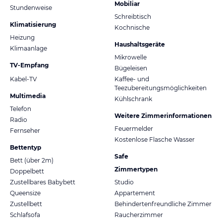
Mobiliar
Stundenweise
Schreibtisch
Klimatisierung
Kochnische
Heizung
Haushaltsgeräte
Klimaanlage
Mikrowelle
TV-Empfang
Bügeleisen
Kabel-TV
Kaffee- und
Teezubereitungsmöglichkeiten
Multimedia
Kühlschrank
Telefon
Weitere Zimmerinformationen
Radio
Feuermelder
Fernseher
Kostenlose Flasche Wasser
Bettentyp
Safe
Bett (über 2m)
Zimmertypen
Doppelbett
Zustellbares Babybett
Studio
Queensize
Appartement
Zustellbett
Behindertenfreundliche Zimmer
Schlafsofa
Raucherzimmer