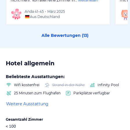
nicht mehr. Von allen eine Zimmer in…
weiterlesen
mit B
Anda
41-45
•
März 2025
Aus Deutschland
Alle Bewertungen (
13
)
Hotel allgemein
Beliebteste Ausstattungen:
Wifi kostenfrei
Strand in der Nähe
Infinity Pool
25 Minuten zum Flughafen
Parkplätze verfügbar
Weitere Ausstattung
Gesamtzahl Zimmer
< 100