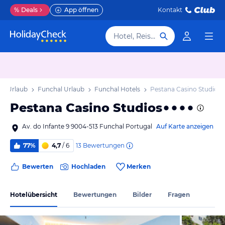
%
Deals
App öffnen
Kontakt
Hotel, Reiseziel
ra Urlaub
Funchal Urlaub
Funchal Hotels
Pestana Casino Studios
Pestana Casino Studios
Av. do Infante 9 9004-513 Funchal Portugal
Auf Karte anzeigen
13
Bewertungen
77%
4,7
/ 6
Bewerten
Hochladen
Merken
Hotelübersicht
Bewertungen
Bilder
Fragen