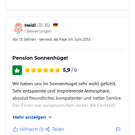
ausreichend Skilifte, wo "Zwergerl-Kurse" angeboten
werden - ideal für die Kleinsten und für Anfänger.
Zwar ist das Haus insgesamt in die Jahre gekommen.
Heidi
(
31-35
)
Gerade das…
1
Bewertungen
Vor 13 Jahren • Verreist als Paar im Juni 2013
Pension Sonnenhügel
5,9
/ 6
Wir haben uns im Sonnenhügel sehr wohl gefühlt.
Sehr entspannte und inspirierende Atmosphäre,
absolut freundlicher, kompetenter und netter Service.
Das Essen war ausgesprochen lecker, die Cocktails
ein Hochgenuss und der Vormittag auf der
Mehr anzeigen
idyllischen Terasse war ein Traum. WHAT A BEAUTIFUL
PLACE TO BE!
Hilfreich (1)
Teilen