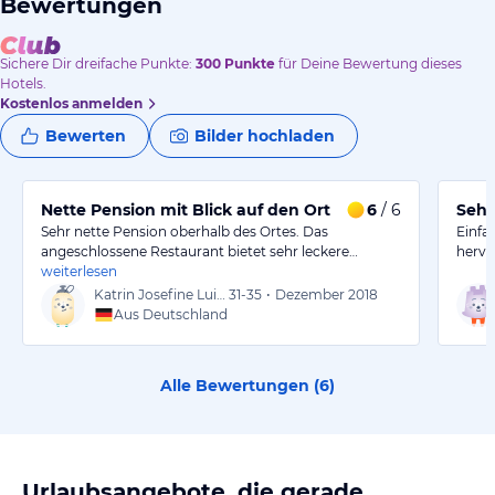
Bewertungen
Sichere Dir
dreifache
Punkte:
300
Punkte
für Deine Bewertung dieses
Hotels.
Kostenlos anmelden
Bewerten
Bilder hochladen
Nette Pension mit Blick auf den Ort
6
/ 6
Sehr
Sehr nette Pension oberhalb des Ortes. Das
Einfa
angeschlossene Restaurant bietet sehr leckere…
hervo
weiterlesen
Katrin Josefine Luise
31-35
•
Dezember 2018
Aus Deutschland
Alle Bewertungen (
6
)
Urlaubsangebote, die gerade