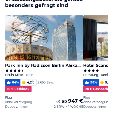
besonders gefragt sind
Park Inn by Radisson Berlin Alexanderplatz
Hotel Scandi
Berlin-Mitte, Berlin
Hamburg, Hambur
84
%
4,7
/
6
98
%
5,6
/
6
2.660 Bew.
10 € Cashback
20 € Cashback
Flug
Flug
947 €
ab
ohne Verpflegung
ohne Verpflegung
Doppelzimmer
2 ERW. • 1 WOCHE
Doppelzimmer