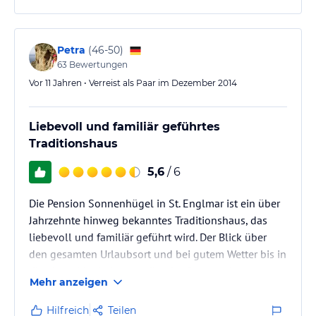
Petra
(
46-50
)
63
Bewertungen
Vor 11 Jahren • Verreist als Paar im Dezember 2014
Liebevoll und familiär geführtes
Traditionshaus
5,6
/ 6
Die Pension Sonnenhügel in St. Englmar ist ein über
Jahrzehnte hinweg bekanntes Traditionshaus, das
liebevoll und familiär geführt wird. Der Blick über
den gesamten Urlaubsort und bei gutem Wetter bis in
die Alpen hinein ist grandios. Im Sommer kann man
Mehr anzeigen
ihn von der schönen Terrasse aus genießen. Für
Familien mit Kindern finden sich ganz in der Nähe
Hilfreich
Teilen