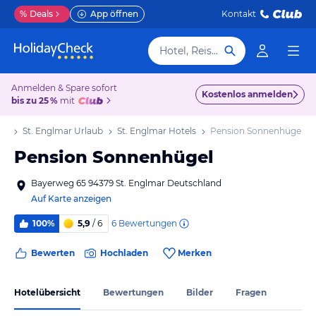
%
Deals
App öffnen
Kontakt
Hotel, Reiseziel
Anmelden & Spare sofort
Kostenlos anmelden
bis zu 25 %
mit
ub
St. Englmar Urlaub
St. Englmar Hotels
Pension Sonnenhügel
Pension Sonnenhügel
Bayerweg 65 94379 St. Englmar Deutschland
Auf Karte anzeigen
6
Bewertungen
100%
5,9
/ 6
Bewerten
Hochladen
Merken
Hotelübersicht
Bewertungen
Bilder
Fragen