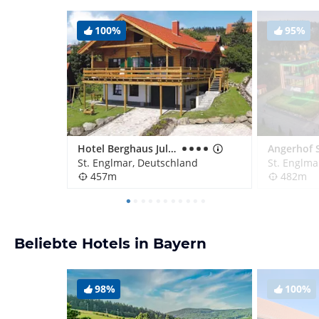
100%
95%
Hotel Berghaus Julia
St. Englmar, Deutschland
St. Englma
457m
482m
Beliebte Hotels in Bayern
98%
100%