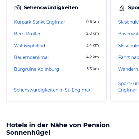
Sehenswürdigkeiten
Spor
Kurpark Sankt Englmar
0,6
km
Skischule
Berg Pröller
2,0
km
Bayerwal
Waldwipfelfad
3,4
km
Bauerndenkmal
4,2
km
Fahrt na
Burgruine Kollnburg
5,3
km
Wandern 
Sport- un
Sehenswürdigkeiten in St. Englmar
Englmar
Hotels in der Nähe von Pension
Sonnenhügel