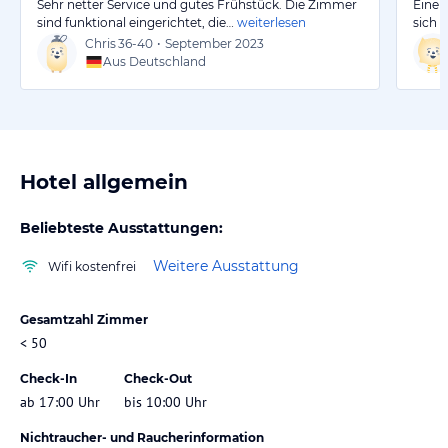
Sehr netter Service und gutes Frühstück. Die Zimmer
Eine 
sind funktional eingerichtet, die…
weiterlesen
sich a
Chris
36-40
•
September 2023
Aus Deutschland
Hotel allgemein
Beliebteste Ausstattungen:
Weitere Ausstattung
Wifi kostenfrei
Gesamtzahl Zimmer
< 50
Check-In
Check-Out
ab 17:00 Uhr
bis 10:00 Uhr
Nichtraucher- und Raucherinformation