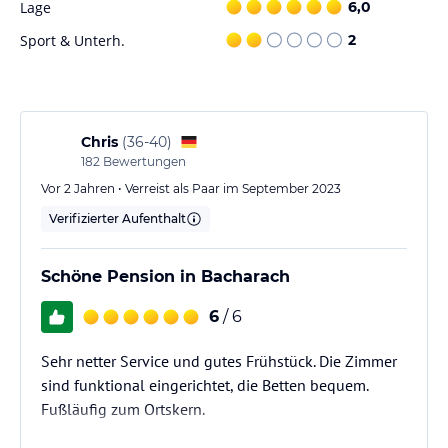
Lage
6,0
Touren angeboten, darunter Fahrradtouren und kulinarische
Führungen zur örtlichen Kultur. Es gibt auch
Sport & Unterh.
2
Abendunterhaltungsangebote und Live-Musik-Performances.
Hinweis:
Verfasst von HolidayCheck mit Hilfe von KI. Alle
Angaben ohne Gewähr. Bitte lies vor der Buchung die
verbindlichen
Angebotsdetails
des jeweiligen Veranstalters.
Chris
(
36-40
)
182
Bewertungen
Vor 2 Jahren • Verreist als Paar im September 2023
Verifizierter Aufenthalt
Schöne Pension in Bacharach
6
/ 6
Sehr netter Service und gutes Frühstück. Die Zimmer
sind funktional eingerichtet, die Betten bequem.
Fußläufig zum Ortskern.