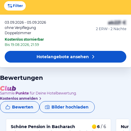
Filter
ab
221 €
03.09.2026 - 05.09.2026
ohne Verpflegung
2 ERW • 2 Nächte
Doppelzimmer
Kostenlos stornierbar
Bis 19.08.2026, 21:59
Hotelangebote
ansehen
Bewertungen
Sammle
Punkte
für Deine Hotelbewertung.
Kostenlos anmelden
Bewerten
Bilder hochladen
Schöne Pension in Bacharach
6
/ 6
Nur 