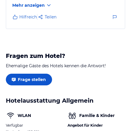
befinden sich auch Duschkabinen mitten im Zimmer.
Mehr anzeigen
Für einen längeren Urlaub m. E. nicht geeignet.
Hilfreich
Teilen
Fragen zum Hotel?
Ehemalige Gäste des Hotels kennen die Antwort!
Frage stellen
Hotelausstattung Allgemein
WLAN
Familie & Kinder
Verfügbar
Angebot für Kinder