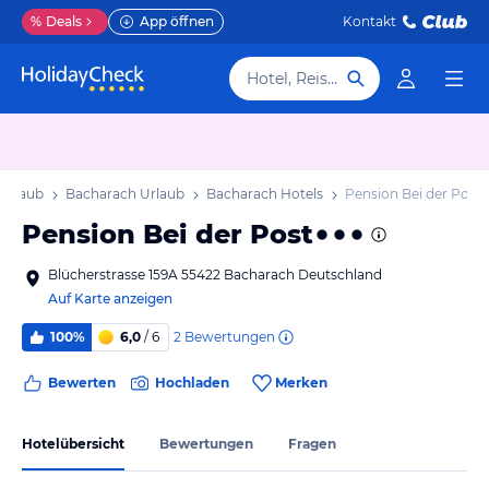
%
Deals
App öffnen
Kontakt
Hotel, Reiseziel
 Urlaub
Bacharach Urlaub
Bacharach Hotels
Pension Bei der Post
Pension Bei der Post
Blücherstrasse 159A 55422 Bacharach Deutschland
Auf Karte anzeigen
2
Bewertungen
100%
6,0
/ 6
Bewerten
Hochladen
Merken
Hotelübersicht
Bewertungen
Fragen