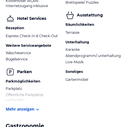
Kostenloser WLAN-
Brettspiele/ Puzzles
Internetzugang inklusive
Ausstattung
Hotel Services
Räumlichkeiten
Rezeption
Terrasse
Express Check-In & Check-Out
Unterhaltung
Weitere Serviceangebote
Karaoke
Wäscheservice
Abendprogramm/-unterhaltung
Bügelservice
Live-Musik
Parken
Sonstiges
Gartenmöbel
Parkmöglichkeiten
Parkplatz
Öffentliche Parkplätze
vorhanden
Mehr anzeigen
Gastronomie