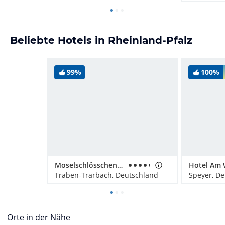
Beliebte Hotels in Rheinland-Pfalz
99%
100%
Moselschlösschen Spa & Resort
Hotel Am 
Traben-Trarbach, Deutschland
Speyer, D
Orte in der Nähe