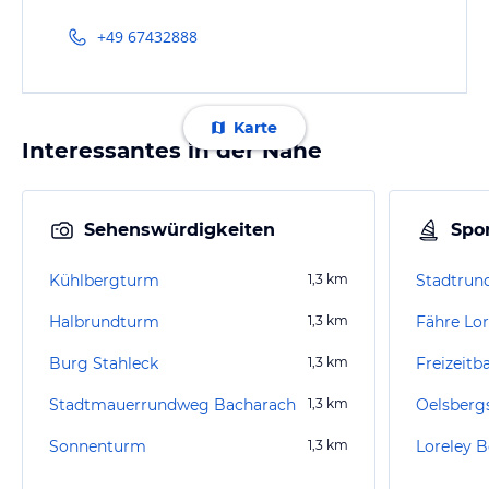
+49 67432888
Karte
Interessantes in der Nähe
Sehenswürdigkeiten
Spor
Kühlbergturm
1,3
km
Stadtrun
Halbrundturm
1,3
km
Fähre Lo
Burg Stahleck
1,3
km
Freizeitb
Stadtmauerrundweg Bacharach
1,3
km
Oelsberg
Sonnenturm
1,3
km
Loreley 