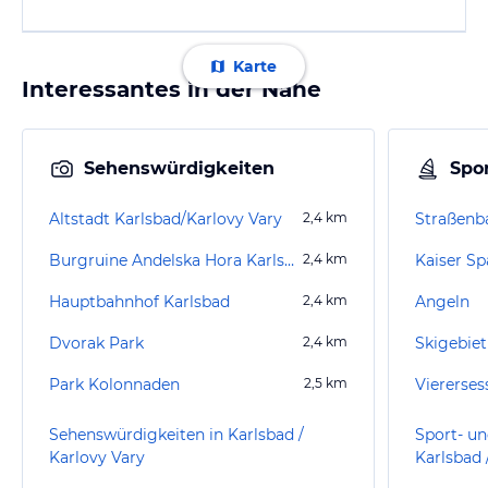
Karte
Interessantes in der Nähe
Sehenswürdigkeiten
Spor
Altstadt Karlsbad/Karlovy Vary
2,4
km
Burgruine Andelska Hora Karlsbad/Karlovy Vary
2,4
km
Kaiser Sp
Hauptbahnhof Karlsbad
2,4
km
Angeln
Dvorak Park
2,4
km
Skigebiet
Park Kolonnaden
2,5
km
Sehenswürdigkeiten in Karlsbad /
Sport- un
Karlovy Vary
Karlsbad 