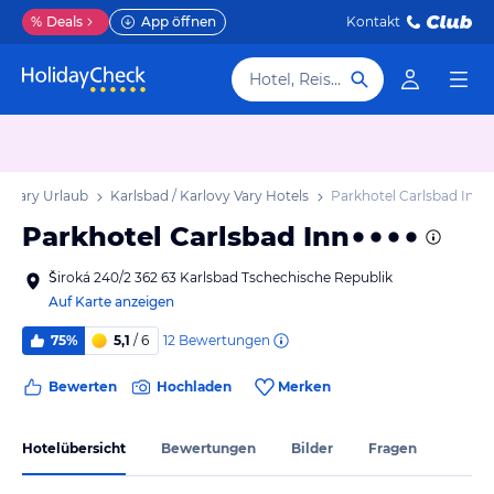
%
Deals
App öffnen
Kontakt
Hotel, Reiseziel
vy Vary Urlaub
Karlsbad / Karlovy Vary Hotels
Parkhotel Carlsbad Inn
Parkhotel Carlsbad Inn
Široká 240/2 362 63 Karlsbad Tschechische Republik
Auf Karte anzeigen
12
Bewertungen
75%
5,1
/ 6
Bewerten
Hochladen
Merken
Hotelübersicht
Bewertungen
Bilder
Fragen