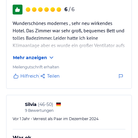
6
/ 6
Wunderschönes modernes , sehr neu wirkendes
Hotel. Das Zimmer war sehr groß, bequemes Bett und
tolles Badezimmer. Leider hatte ich keine
Klimaanlage aber es wurde ein großer Ventilator aufs
Zimmer gestellt. Restaurantspreise angenehm
Mehr anzeigen
moderat für ein 4 Sterne Hotel, Frühstück alles
vorhanden was das Herz begehrt.
Meilengutschrift erhalten
Hilfreich
Teilen
Silvia
(
46-50
)
9
Bewertungen
Vor 1 Jahr • Verreist als Paar im Dezember 2024
War ok