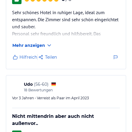
Sehr schönes Hotel in ruhiger Lage, ideal zum
entspannen. Die Zimmer sind sehr schön eingerichtet
und sauber.
Personal sehr freundlich und hilfsbereit. Das
Frühstück war sehr lecker und mit vielen
Mehr anzeigen
verschiedenen Speisen zum Auswahl.
Hilfreich
Teilen
Udo
(
56-60
)
18
Bewertungen
Vor 3 Jahren • Verreist als Paar im April 2023
Nicht mittendrin aber auch nicht
außenvor..