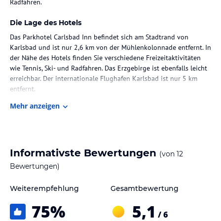
Radfahren.
Die Lage des Hotels
Das Parkhotel Carlsbad Inn befindet sich am Stadtrand von
Karlsbad und ist nur 2,6 km von der Mühlenkolonnade entfernt. In
der Nähe des Hotels finden Sie verschiedene Freizeitaktivitäten
wie Tennis, Ski- und Radfahren. Das Erzgebirge ist ebenfalls leicht
erreichbar. Der internationale Flughafen Karlsbad ist nur 5 km
entfernt.
Mehr anzeigen
Zimmer / Unterbringung im Hotel
Jedes Zimmer im Parkhotel Carlsbad Inn ist mit einem Flachbild-
TV und einem eigenen Bad ausgestattet. Das Hotel bietet auch
einen Whirlpool und ein privates Spa mit Saunen gegen Aufpreis.
Informativste Bewertungen
(von
12
Abstellmöglichkeiten für Skier und Fahrräder sind ebenfalls
vorhanden.
Bewertungen)
Gastronomie im Hotel
Weiterempfehlung
Gesamtbewertung
Das Parkhotel Carlsbad Inn bietet keine Informationen zur
75
%
5,1
Verpflegung und den Restaurants.
/ 6