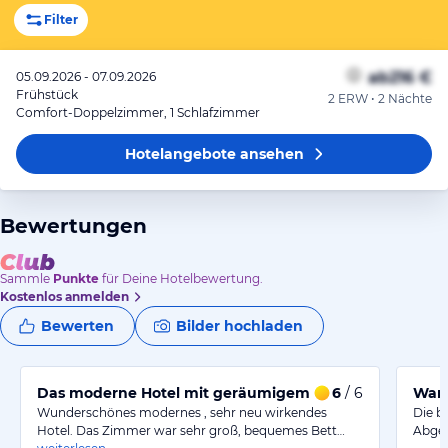
Filter
ab
216 €
05.09.2026 - 07.09.2026
Frühstück
2 ERW • 2 Nächte
Comfort-Doppelzimmer, 1 Schlafzimmer
Hotelangebote
ansehen
Bewertungen
Sammle
Punkte
für Deine Hotelbewertung.
Kostenlos anmelden
Bewerten
Bilder hochladen
Das moderne Hotel mit geräumigem Zimmer und tolle
6
/ 6
War 
Wunderschönes modernes , sehr neu wirkendes
Die b
Hotel. Das Zimmer war sehr groß, bequemes Bett…
Abgel