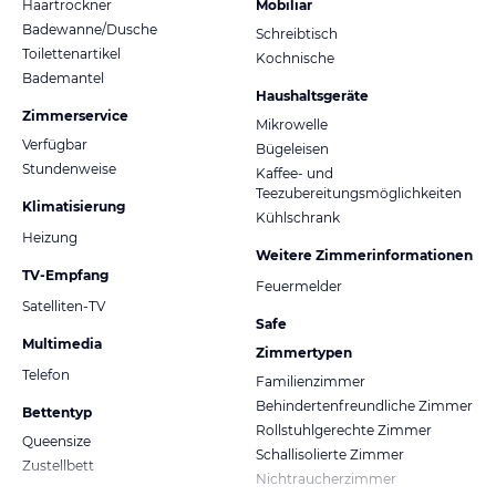
Haartrockner
Mobiliar
Badewanne/Dusche
Schreibtisch
Toilettenartikel
Kochnische
Bademantel
Haushaltsgeräte
Zimmerservice
Mikrowelle
Verfügbar
Bügeleisen
Stundenweise
Kaffee- und
Teezubereitungsmöglichkeiten
Klimatisierung
Kühlschrank
Heizung
Weitere Zimmerinformationen
TV-Empfang
Feuermelder
Satelliten-TV
Safe
Multimedia
Zimmertypen
Telefon
Familienzimmer
Behindertenfreundliche Zimmer
Bettentyp
Rollstuhlgerechte Zimmer
Queensize
Schallisolierte Zimmer
Zustellbett
Nichtraucherzimmer