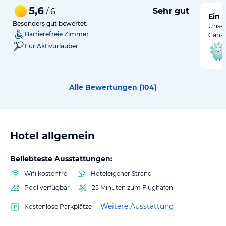
5,6
Sehr gut
/ 6
Ein 
Besonders gut bewertet:
Unser
Barrierefreie Zimmer
Cana 
Für Aktivurlauber
Alle Bewertungen (
104
)
Hotel allgemein
Beliebteste Ausstattungen:
Wifi kostenfrei
Hoteleigener Strand
Pool verfügbar
25 Minuten zum Flughafen
Weitere Ausstattung
Kostenlose Parkplätze