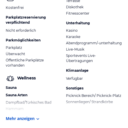
Terrasse
Diskothek
Kostenfrei
Fitnesscenter
Parkplatzreservierung
verpflichtend
Unterhaltung
Nicht erforderlich
Kasino
Karaoke
Parkmöglichkeiten
Abendprogramm/-unterhaltung
Parkplatz
Live-Musik
Überwacht
Sportevents Live-
Öffentliche Parkplätze
Übertragungen
vorhanden
Klimaanlage
Wellness
Verfügbar
Sauna
Sonstiges
Sauna Arten
Picknick Bereich/ Picknick-Platz
Sonnenliegen/ Strandkörbe
Dampfbad/Türkisches Bad
Hammam
Mehr anzeigen