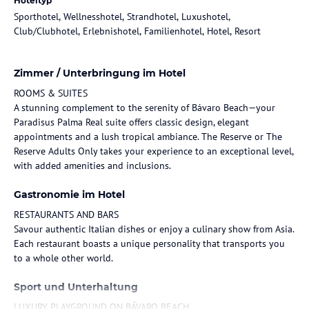
Hoteltyp
Sporthotel, Wellnesshotel, Strandhotel, Luxushotel,
Club/Clubhotel, Erlebnishotel, Familienhotel, Hotel, Resort
Zimmer / Unterbringung im Hotel
ROOMS & SUITES
A stunning complement to the serenity of Bávaro Beach—your
Paradisus Palma Real suite offers classic design, elegant
appointments and a lush tropical ambiance. The Reserve or The
Reserve Adults Only takes your experience to an exceptional level,
with added amenities and inclusions.
Gastronomie im Hotel
RESTAURANTS AND BARS
Savour authentic Italian dishes or enjoy a culinary show from Asia.
Each restaurant boasts a unique personality that transports you
to a whole other world.
Sport und Unterhaltung
LUXURY PLAYGROUND ON BÁVARO BEACH