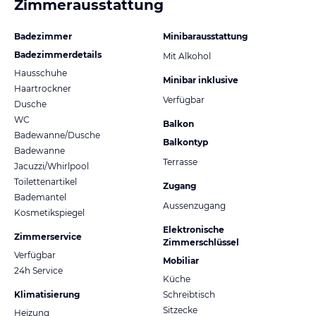
Zimmerausstattung
Badezimmer
Minibarausstattung
Badezimmerdetails
Mit Alkohol
Hausschuhe
Minibar inklusive
Haartrockner
Verfügbar
Dusche
WC
Balkon
Badewanne/Dusche
Balkontyp
Badewanne
Terrasse
Jacuzzi/Whirlpool
Toilettenartikel
Zugang
Bademantel
Aussenzugang
Kosmetikspiegel
Elektronische
Zimmerservice
Zimmerschlüssel
Verfügbar
Mobiliar
24h Service
Küche
Klimatisierung
Schreibtisch
Sitzecke
Heizung