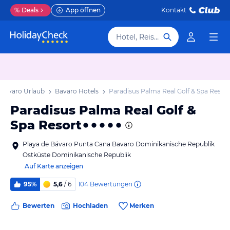
%
Deals
App öffnen
Kontakt
Hotel, Reiseziel
Bavaro Urlaub
Bavaro Hotels
Paradisus Palma Real Golf & Spa Resort
Paradisus Palma Real Golf &
Spa Resort
Playa de Bávaro Punta Cana Bavaro Dominikanische Republik
Ostküste Dominikanische Republik
Auf Karte anzeigen
104
Bewertungen
95%
5,6
/ 6
Bewerten
Hochladen
Merken