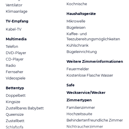
Kochnische
Ventilator
Klimaanlage
Haushaltsgeräte
TV-Empfang
Mikrowelle
Bügeleisen
Kabel-TV
Kaffee- und
Multimedia
Teezubereitungsmöglichkeiten
Kühlschrank
Telefon
Bügeleinrichtung
DVD-Player
CD-Player
Weitere Zimmerinformationen
Radio
Feuermelder
Fernseher
Kostenlose Flasche Wasser
Videospiele
Safe
Bettentyp
Weckservice/Wecker
Doppelbett
Zimmertypen
Kingsize
Familienzimmer
Zustellbares Babybett
Hochzeitssuite
Queensize
Behindertenfreundliche Zimmer
Zustellbett
Nichtraucherzimmer
Schlafsofa