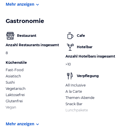
Mehr anzeigen
Gastronomie
Restaurant
Cafe
Anzahl Restaurants insgesamt
Hotelbar
8
Anzahl Hotelbars insgesamt
Küchenstile
>10
Fast-Food
Verpflegung
Asiatisch
Sushi
All Inclusive
Vegetarisch
A la Carte
Laktosefrei
Themen-Abende
Glutenfrei
Snack Bar
Vegan
Lunchpakete
Mehr anzeigen