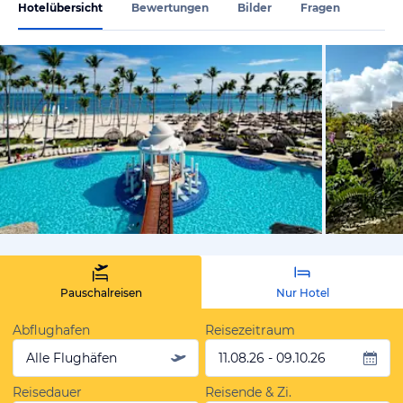
Hotelübersicht
Bewertungen
Bilder
Fragen
vom Hotelie
Pauschalreisen
Nur Hotel
Abflughafen
Reisezeitraum
Alle Flughäfen
11.08.26 - 09.10.26
Reisedauer
Reisende & Zi.