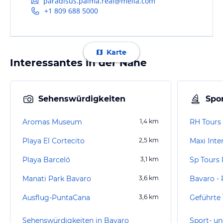
paradisus.palma.real@melia.com
+1 809 688 5000
Karte
Interessantes in der Nähe
Sehenswürdigkeiten
Spor
Aromas Museum
1,4
km
RH Tours
Playa El Cortecito
2,5
km
Maxi Inter
Playa Barceló
3,1
km
Sp Tours
Manati Park Bavaro
3,6
km
Bavaro -
Ausflug-PuntaCana
3,6
km
Geführte 
Sehenswürdigkeiten in Bavaro
Sport- un