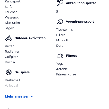
Kanusport
Anzahl Tennisplätze
Surfen
5
Tauchen
Wasserski
Vergnügungssport
Kitesurfen
Segeln
Tischtennis
Billard
Outdoor-Aktivitäten
Minigolf
Dart
Reiten
Radfahren
Fitness
Golfplatz
Boccia
Yoga
Aerobic
Ballspiele
Fitness Kurse
Basketball
Volleyball
Mehr anzeigen