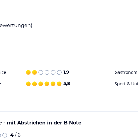
em Sie eine Vielzahl von Gerichten aus aller Welt
d eine gemütliche Atmosphäre. In der Nähe des
kale und internationale Küche probieren
ewertungen)
 erfrischen und entspannen. Für
en unvergessliche Unterwassererlebnisse bietet.
nne genießen und sich im kristallklaren Wasser
Verfügung.
ice
1,9
Gastronom
ohne Gewähr. Bitte lies vor der Buchung die
e
5,8
Sport & Un
e - mit Abstrichen in der B Note
4
/ 6