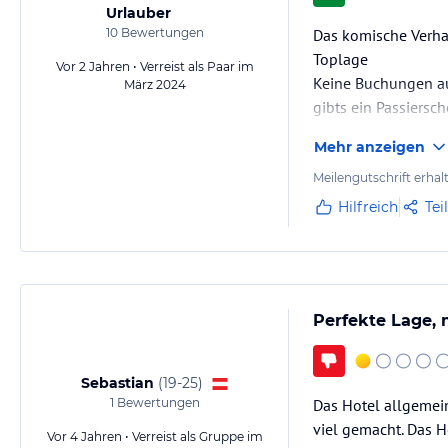
Urlauber
10
Bewertungen
Das komische Verh
Toplage
Vor 2 Jahren • Verreist als Paar im
Keine Buchungen au
März 2024
gibts ein Passiersch
Einige Restaurants 
Mehr anzeigen
Meilengutschrift erhal
Hilfreich
Tei
Perfekte Lage, 
Sebastian
(
19-25
)
1
Bewertungen
Das Hotel allgemein
viel gemacht. Das H
Vor 4 Jahren • Verreist als Gruppe im