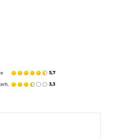
ie
5,7
terh.
3,3