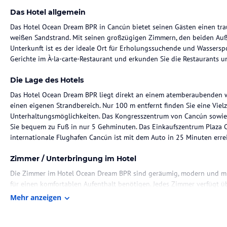
Das Hotel allgemein
Das Hotel Ocean Dream BPR in Cancún bietet seinen Gästen einen t
weißen Sandstrand. Mit seinen großzügigen Zimmern, den beiden Au
Unterkunft ist es der ideale Ort für Erholungssuchende und Wasserspo
Gerichte im À-la-carte-Restaurant und erkunden Sie die Restaurants u
Die Lage des Hotels
Das Hotel Ocean Dream BPR liegt direkt an einem atemberaubenden 
einen eigenen Strandbereich. Nur 100 m entfernt finden Sie eine Viel
Unterhaltungsmöglichkeiten. Das Kongresszentrum von Cancún sowie 
Sie bequem zu Fuß in nur 5 Gehminuten. Das Einkaufszentrum Plaza Ca
internationale Flughafen Cancún ist mit dem Auto in 25 Minuten erre
Zimmer / Unterbringung im Hotel
Die Zimmer im Hotel Ocean Dream BPR sind geräumig, modern und mit 
für einen komfortablen Aufenthalt benötigen. Jedes Zimmer verfügt üb
WLAN. Das private Badezimmer ist mit kostenlosen Pflegeprodukten u
Mehr anzeigen
Gastronomie im Hotel