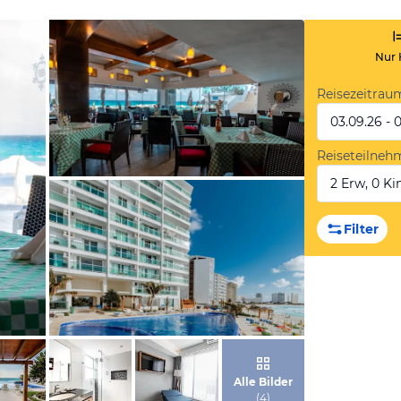
Nur 
Reisezeitrau
03.09.26 - 
Reiseteilneh
2 Erw, 0 Kin
von Booking.com
Filter
von Booking.com
Alle Bilder
(
4
)