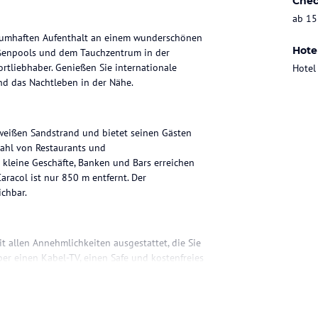
Chec
ab 15
raumhaften Aufenthalt an einem wunderschönen
Hote
ßenpools und dem Tauchzentrum in der
rtliebhaber. Genießen Sie internationale
Hotel
nd das Nachtleben in der Nähe.
weißen Sandstrand und bietet seinen Gästen
zahl von Restaurants und
kleine Geschäfte, Banken und Bars erreichen
racol ist nur 850 m entfernt. Der
ichbar.
allen Annehmlichkeiten ausgestattet, die Sie
er einen Kabel-TV, einen Safe und kostenfreies
nd einer Dusche ausgestattet.