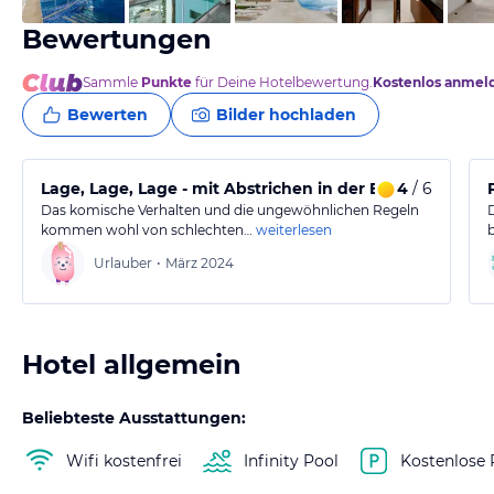
Bewertungen
Sammle
Punkte
für Deine Hotelbewertung.
Kostenlos anmel
Bewerten
Bilder hochladen
Lage, Lage, Lage - mit Abstrichen in der B Note
4
/ 6
Das komische Verhalten und die ungewöhnlichen Regeln
kommen wohl von schlechten…
weiterlesen
Urlauber
•
März 2024
Hotel allgemein
Beliebteste Ausstattungen:
Wifi kostenfrei
Infinity Pool
Kostenlose 