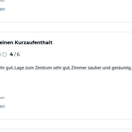
ten
len
 einen Kurzaufenthalt
4
/ 6
hr gut. Lage zum Zentrum sehr gut. Zimmer sauber und geräumig. 
ten
len