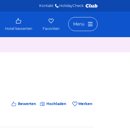
Kontakt
HolidayCheck 
Menü
Hotel bewerten
Favoriten
Bewerten
Hochladen
Merken