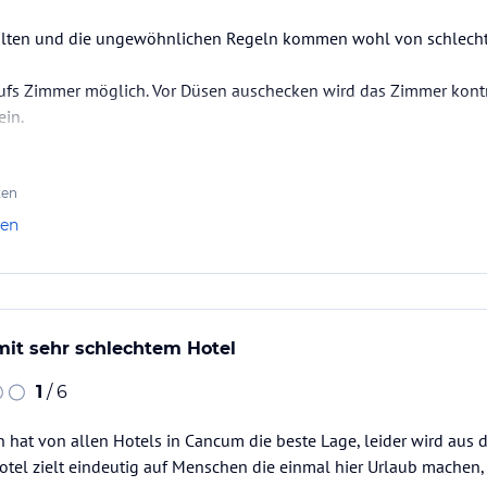
alten und die ungewöhnlichen Regeln kommen wohl von schlecht
fs Zimmer möglich. Vor Düsen auschecken wird das Zimmer kontr
ein.
und Läden um die Ecke. Stadtzentrum auch nicht weit.
ten
len
mit sehr schlechtem Hotel
1
/ 6
 hat von allen Hotels in Cancum die beste Lage, leider wird aus d
otel zielt eindeutig auf Menschen die einmal hier Urlaub machen,