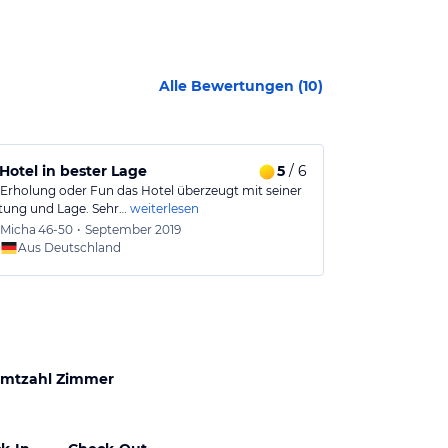
Alle Bewertungen (
10
)
Hotel in bester Lage
5
/ 6
Gutes Hotel
 Erholung oder Fun das Hotel überzeugt mit seiner
Nähe zum Stran
tung und Lage. Sehr…
weiterlesen
Zimmer sauber
Micha
46-50
•
September 2019
Marian
Aus Deutschland
Aus
mtzahl Zimmer