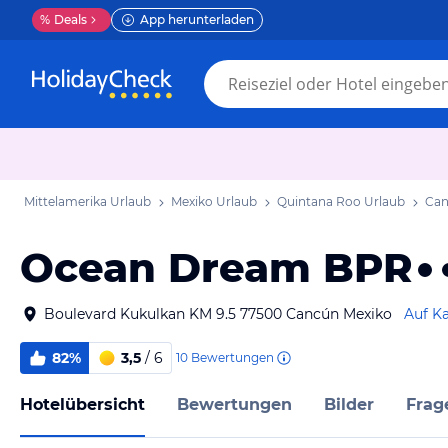
%
Deals
App herunterladen
Mittelamerika Urlaub
Mexiko Urlaub
Quintana Roo Urlaub
Can
Ocean Dream BPR
Boulevard Kukulkan KM 9.5 77500 Cancún Mexiko
Auf K
82%
3,5
/ 6
10
Bewertungen
Hotelübersicht
Bewertungen
Bilder
Frag