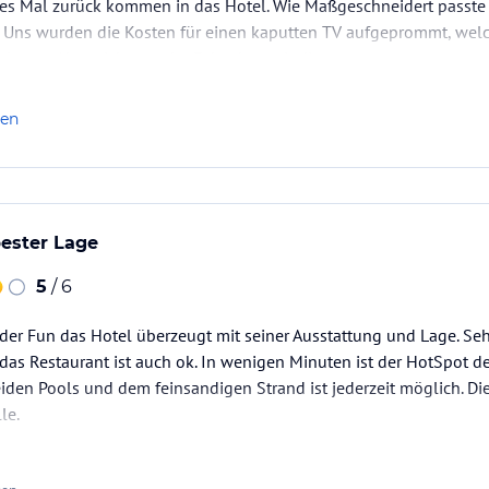
res Mal zurück kommen in das Hotel. Wie Maßgeschneidert passte 
d. Uns wurden die Kosten für einen kaputten TV aufgeprommt, wel
lteten. Aber nicht nur der Fakt, dass wir diesen…
len
bester Lage
5
/ 6
er Fun das Hotel überzeugt mit seiner Ausstattung und Lage. Sehr
as Restaurant ist auch ok. In wenigen Minuten ist der HotSpot der
den Pools und dem feinsandigen Strand ist jederzeit möglich. Die
le.