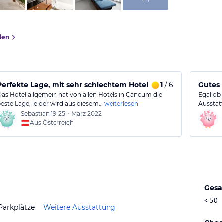
den
Perfekte Lage, mit sehr schlechtem Hotel
1
/ 6
Gutes 
Das Hotel allgemein hat von allen Hotels in Cancum die
Egal ob
beste Lage, leider wird aus diesem…
weiterlesen
Ausstat
Sebastian
19-25
•
März 2022
Aus Österreich
Gesa
< 50
Parkplätze
Weitere Ausstattung