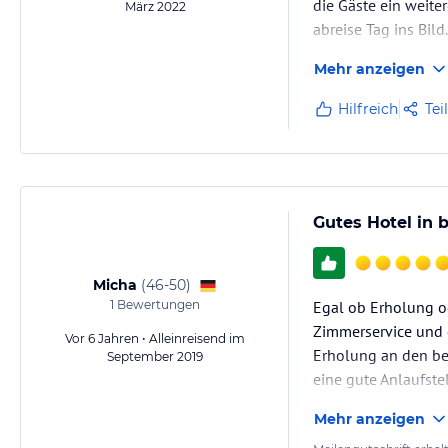
die Gäste ein weite
März 2022
abreise Tag ins Bil
nicht einmal einscha
Mehr anzeigen
Hilfreich
Tei
Gutes Hotel in 
Micha
(
46-50
)
1
Bewertungen
Egal ob Erholung od
Zimmerservice und d
Vor 6 Jahren • Alleinreisend im
Erholung an den bei
September 2019
eine gute Anlaufstel
Mehr anzeigen