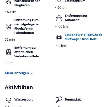
nächstgelegenen
Stadtzentrum
Flughafen
< 50 km
< 50 km
Entfernung zur
Entfernung zum
Autobahn
nächstgelegenen
< 100 km
Flughafen in
Fahrminuten
Station für HolidayCheck
Mietwagen Insel Korfu
20 min
< 10 km
Entfernung zu
öffentlichen
Verkehrsmitteln
< 1 km
Mehr anzeigen
Aktivitäten
Wassersport
Tennisplatz