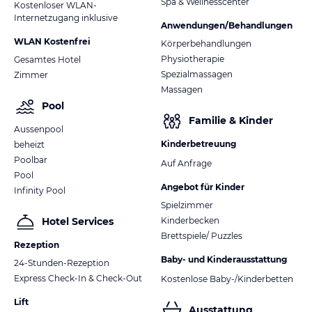
Spa & Wellnesscenter
Kostenloser WLAN-
Internetzugang inklusive
Anwendungen/Behandlungen
WLAN Kostenfrei
Körperbehandlungen
Physiotherapie
Gesamtes Hotel
Spezialmassagen
Zimmer
Massagen
Pool
Familie & Kinder
Aussenpool
Kinderbetreuung
beheizt
Poolbar
Auf Anfrage
Pool
Angebot für Kinder
Infinity Pool
Spielzimmer
Kinderbecken
Hotel Services
Brettspiele/ Puzzles
Rezeption
Baby- und Kinderausstattung
24-Stunden-Rezeption
Express Check-In & Check-Out
Kostenlose Baby-/Kinderbetten
Lift
Ausstattung