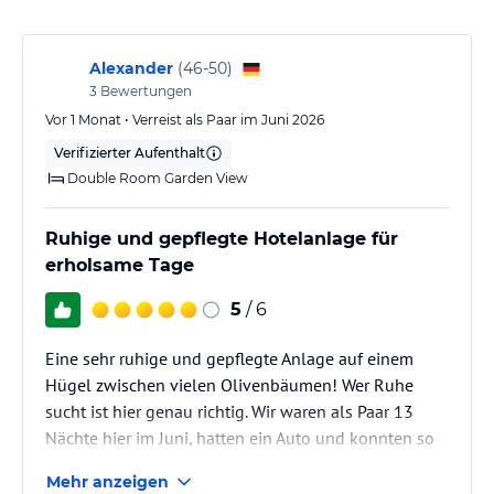
Tipps und Ratschlägen bereit.
Hinweis:
Allgemeine und unverbindliche
Alexander
(
46-50
)
Hoteliers-/Veranstalter-/Kataloginformationen. Alle Angaben
3
Bewertungen
ohne Gewähr und ohne Prüfung durch HolidayCheck. Bitte
lies vor der Buchung die verbindlichen
Angebotsdetails
des
Vor 1 Monat • Verreist als Paar im Juni 2026
jeweiligen Veranstalters.
Verifizierter Aufenthalt
Double Room Garden View
Ruhige und gepflegte Hotelanlage für
erholsame Tage
5
/ 6
Eine sehr ruhige und gepflegte Anlage auf einem
Hügel zwischen vielen Olivenbäumen! Wer Ruhe
sucht ist hier genau richtig. Wir waren als Paar 13
Nächte hier im Juni, hatten ein Auto und konnten so
die Umgebung umfahren. Für uns war das ein sehr
Mehr anzeigen
schönes Aufenthalt im Nefeli. Wir können das Hotel