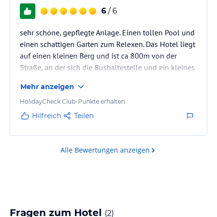
6
/ 6
sehr schöne, gepflegte Anlage. Einen tollen Pool und
einen schattigen Garten zum Relexen. Das Hotel liegt
auf einen kleinen Berg und ist ca 800m von der
Straße, an der sich die Bushaltestelle und ein kleines
Cafe mit Supermarkt befindet, entfernt. Ein Auto ist
Mehr anzeigen
unbedingt erforderlich.
HolidayCheck Club-Punkte erhalten
Hilfreich
Teilen
Alle Bewertungen anzeigen
Fragen zum Hotel
(
2
)