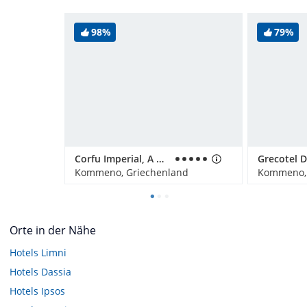
98%
79%
Corfu Imperial, A Grecotel Resort To Live
Kommeno, Griechenland
Kommeno, 
Orte in der Nähe
Hotels
Limni
Hotels
Dassia
Hotels
Ipsos