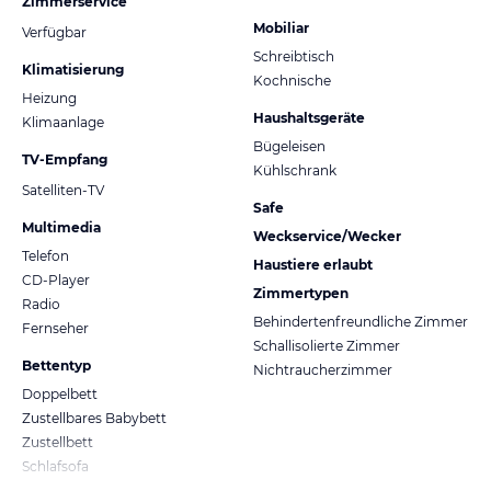
Zimmerservice
Mobiliar
Verfügbar
Schreibtisch
Klimatisierung
Kochnische
Heizung
Haushaltsgeräte
Klimaanlage
Bügeleisen
TV-Empfang
Kühlschrank
Satelliten-TV
Safe
Multimedia
Weckservice/Wecker
Telefon
Haustiere erlaubt
CD-Player
Zimmertypen
Radio
Behindertenfreundliche Zimmer
Fernseher
Schallisolierte Zimmer
Bettentyp
Nichtraucherzimmer
Doppelbett
Zustellbares Babybett
Zustellbett
Schlafsofa