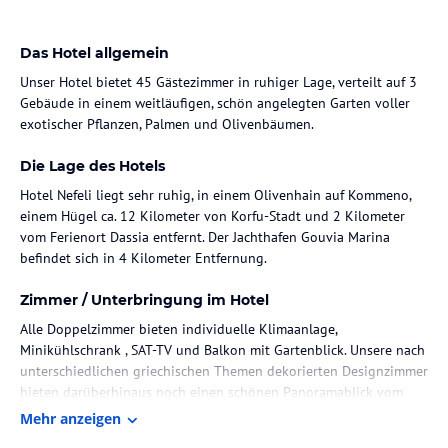
Das Hotel allgemein
Unser Hotel bietet 45 Gästezimmer in ruhiger Lage, verteilt auf 3
Gebäude in einem weitläufigen, schön angelegten Garten voller
exotischer Pflanzen, Palmen und Olivenbäumen.
Die Lage des Hotels
Hotel Nefeli liegt sehr ruhig, in einem Olivenhain auf Kommeno,
einem Hügel ca. 12 Kilometer von Korfu-Stadt und 2 Kilometer
vom Ferienort Dassia entfernt. Der Jachthafen Gouvia Marina
befindet sich in 4 Kilometer Entfernung.
Zimmer / Unterbringung im Hotel
Alle Doppelzimmer bieten individuelle Klimaanlage,
Minikühlschrank , SAT-TV und Balkon mit Gartenblick. Unsere nach
unterschiedlichen griechischen Themen dekorierten Designzimmer
bieten darüberhinaus noch einen schönen Panoramablick vom
Balkon.
Mehr anzeigen