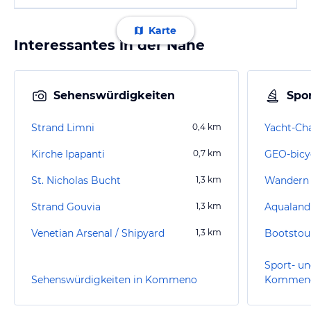
Karte
Interessantes in der Nähe
Sehenswürdigkeiten
Spor
Strand Limni
0,4
km
Yacht-Ch
Kirche Ipapanti
0,7
km
GEO-bicy
St. Nicholas Bucht
1,3
km
Wandern 
Strand Gouvia
1,3
km
Aqualand
Venetian Arsenal / Shipyard
1,3
km
Bootstou
Sport- un
Sehenswürdigkeiten in Kommeno
Kommen