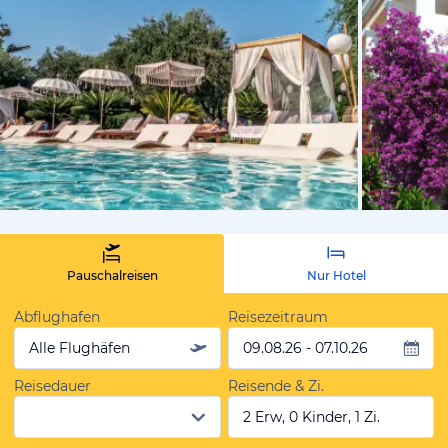
vom Hotelie
Pauschalreisen
Nur Hotel
Abflughafen
Reisezeitraum
Alle Flughäfen
09.08.26 - 07.10.26
Reisedauer
Reisende & Zi.
2 Erw, 0 Kinder, 1 Zi.