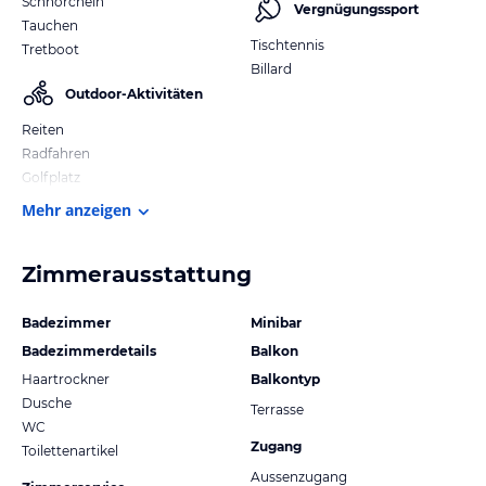
Schnorcheln
Vergnügungssport
Tauchen
Tischtennis
Tretboot
Billard
Outdoor-Aktivitäten
Reiten
Radfahren
Golfplatz
Mehr anzeigen
Zimmerausstattung
Badezimmer
Minibar
Badezimmerdetails
Balkon
Haartrockner
Balkontyp
Dusche
Terrasse
WC
Zugang
Toilettenartikel
Aussenzugang