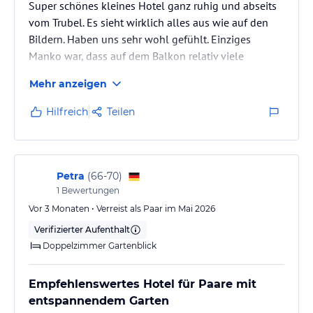
Super schönes kleines Hotel ganz ruhig und abseits
vom Trubel. Es sieht wirklich alles aus wie auf den
Bildern. Haben uns sehr wohl gefühlt. Einziges
Manko war, dass auf dem Balkon relativ viele
Ameisen waren. Aber ich denke das bleibt nicht aus.
Mehr anzeigen
Ansonsten ist ein Auto auf jeden Fall zu empfehlen ,
da das Hotel wirklich auf dem Berg liegt. Es sind zum
Hilfreich
Teilen
Strand schon ein paar Meter. Ansonsten ist der
Ausblick daher natürlich wundervoll!
Petra
(
66-70
)
1
Bewertungen
Vor 3 Monaten • Verreist als Paar im Mai 2026
Verifizierter Aufenthalt
Doppelzimmer Gartenblick
Empfehlenswertes Hotel für Paare mit
entspannendem Garten