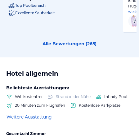
Eine 
Top Poolbereich
Hügel
weite
Exzellente Sauberkeit
Alle Bewertungen (
265
)
Hotel allgemein
Beliebteste Ausstattungen:
Wifi kostenfrei
Strand in der Nähe
Infinity Pool
20 Minuten zum Flughafen
Kostenlose Parkplätze
Weitere Ausstattung
Gesamtzahl Zimmer