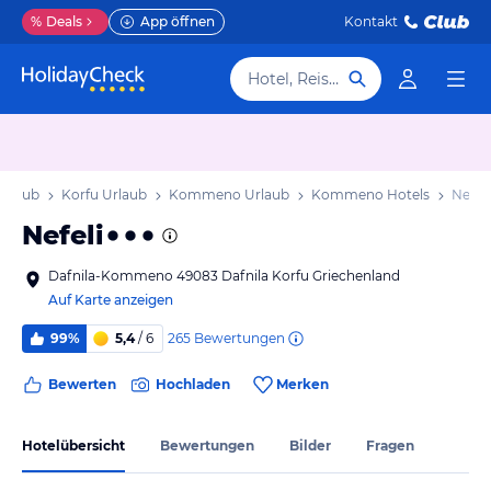
%
Deals
App öffnen
Kontakt
Hotel, Reiseziel
Urlaub
Korfu Urlaub
Kommeno Urlaub
Kommeno Hotels
Nefeli
Nefeli
Dafnila-Kommeno 49083 Dafnila Korfu Griechenland
Auf Karte anzeigen
265
Bewertungen
99%
5,4
/ 6
Bewerten
Hochladen
Merken
Hotelübersicht
Bewertungen
Bilder
Fragen