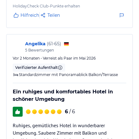
auf jeden Fall weiterempfehlen!
HolidayCheck Club-Punkte erhalten
Hilfreich
Teilen
Angelika
(
61-65
)
5
Bewertungen
Vor 2 Monaten • Verreist als Paar im Mai 2026
Verifizierter Aufenthalt
Standardzimmer mit Panoramablick Balkon/Terrasse
Ein ruhiges und komfortables Hotel in
schöner Umgebung
6
/ 6
Ruhiges, gemütliches Hotel in wunderbarer
Umgebung. Saubere Zimmer mit Balkon und