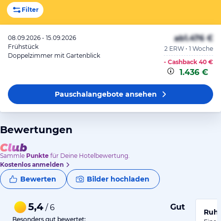
Filter
ab
1.476 €
08.09.2026 - 15.09.2026
Frühstück
2 ERW • 1 Woche
Doppelzimmer mit Gartenblick
- Cashback
40 €
1.436 €
Pauschalangebote
ansehen
Bewertungen
Sammle
Punkte
für Deine Hotelbewertung.
Kostenlos anmelden
Bewerten
Bilder hochladen
5,4
Gut
/ 6
Ruhi
Besonders gut bewertet: