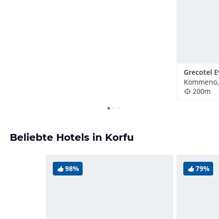
Kommeno, 
200m
Beliebte Hotels in Korfu
98%
79%