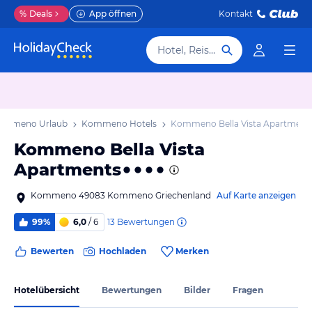
%
Deals
App öffnen
Kontakt
Hotel, Reiseziel
ommeno Urlaub
Kommeno Hotels
Kommeno Bella Vista Apartment
Kommeno Bella Vista
Apartments
Kommeno 49083 Kommeno Griechenland
Auf Karte anzeigen
13
Bewertungen
99%
6,0
/ 6
Bewerten
Hochladen
Merken
Hotelübersicht
Bewertungen
Bilder
Fragen