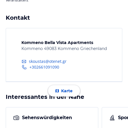
Veranstalters.
Kontakt
Kommeno Bella Vista Apartments
Kommeno 49083 Kommeno Griechenland
skoustas@otenet.gr
+302661091090
Karte
Interessantes in der Nähe
Sehenswürdigkeiten
Spor