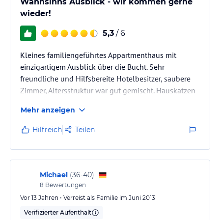
Wahnsinns Ausblick - wir kommen gerne
wieder!
5,3
/ 6
Kleines familiengeführtes Appartmenthaus mit
einzigartigem Ausblick über die Bucht. Sehr
freundliche und Hilfsbereite Hotelbesitzer, saubere
Zimmer, Altersstruktur war gut gemischt. Hauskatzen
und ein Hund gehören auch zur Familie. Gute
Mehr anzeigen
Parkmöglichkeiten. Das Frühstück (sofert gebucht)
wird im Restaurant des Hotelbesitzers eingenommen
Hilfreich
Teilen
und ist für griechische Verhältnisse gut. Mietwagen
unbedingt empfohlen!
Wir waren Ende September dort und fanden es
Michael
(
36-40
)
äußerst angenehm eine etwas ruhigere Reisezeit
8
Bewertungen
erwischt zu haben.…
Vor 13 Jahren • Verreist als Familie im Juni 2013
Verifizierter Aufenthalt