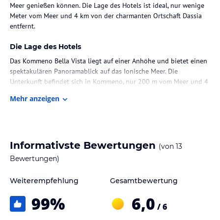
Meer genießen können. Die Lage des Hotels ist ideal, nur wenige
Meter vom Meer und 4 km von der charmanten Ortschaft Dassia
entfernt.
Die Lage des Hotels
Das Kommeno Bella Vista liegt auf einer Anhöhe und bietet einen
spektakulären Panoramablick auf das Ionische Meer. Die
Unterkunft befindet sich in Kommeno, nur 200 m vom Meer und 4
km von der malerischen Ortschaft Dassia entfernt. Die Lage ist
Mehr anzeigen
perfekt für alle, die die ruhige und idyllische Atmosphäre der
ionischen Landschaft genießen möchten. Der internationale
Flughafen Ioannis Kapodistrias ist nur 14 km entfernt und die
UNESCO-Weltkulturerbestadt Korfu erreichen Sie nach etwa 12 km.
WLAN steht Ihnen in den öffentlichen Bereichen kostenfrei zur
Informativste Bewertungen
(von
13
Verfügung und kostenlose Privatparkplätze sind ebenfalls
Bewertungen)
vorhanden.
Weiterempfehlung
Gesamtbewertung
Zimmer / Unterbringung im Hotel
99
%
6,0
Das Kommeno Bella Vista bietet komfortable Studios und
/ 6
Apartments mit einer Küchenzeile, die mit einem kleinen Backofen
und einem Kühlschrank ausgestattet ist. Jede Unterkunft verfügt