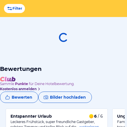
Filter
Bewertungen
Sammle
Punkte
für Deine Hotelbewertung.
Kostenlos anmelden
Bewerten
Bilder hochladen
Entspannter Urlaub
6
/ 6
Unge
Leckeres Frühstück, super freundliche Gastgeber,
Famil
schöne Zimmer und toller Blick auf die…
weiterlesen
traum