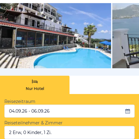
von Booki
Nur Hotel
Reisezeitraum
04.09.26 - 06.09.26
Reiseteilnehmer & Zimmer
2 Erw, 0 Kinder, 1 Zi.