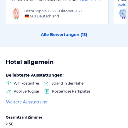
weite
Britta Sophie
31-35
•
Oktober 2021
Aus Deutschland
Alle Bewertungen (
13
)
Hotel allgemein
Beliebteste Ausstattungen:
Wifi kostenfrei
Strand in der Nähe
Pool verfügbar
Kostenlose Parkplätze
Weitere Ausstattung
Gesamtzahl Zimmer
< 50