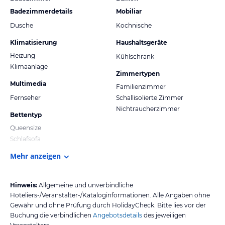
Badezimmerdetails
Mobiliar
Dusche
Kochnische
Klimatisierung
Haushaltsgeräte
Heizung
Kühlschrank
Klimaanlage
Zimmertypen
Multimedia
Familienzimmer
Fernseher
Schallisolierte Zimmer
Nichtraucherzimmer
Bettentyp
Queensize
Schlafsofa
Mehr anzeigen
Hinweis:
Allgemeine und unverbindliche
Hoteliers-/Veranstalter-/Kataloginformationen. Alle Angaben ohne
Gewähr und ohne Prüfung durch HolidayCheck. Bitte lies vor der
Buchung die verbindlichen
Angebotsdetails
des jeweiligen