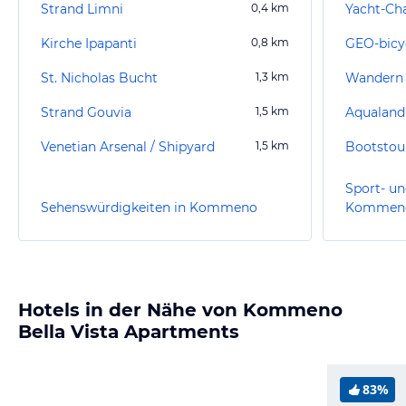
Strand Limni
0,4
km
Yacht-Ch
Kirche Ipapanti
0,8
km
GEO-bicy
St. Nicholas Bucht
1,3
km
Wandern 
Strand Gouvia
1,5
km
Aqualand
Venetian Arsenal / Shipyard
1,5
km
Bootstou
Sport- un
Sehenswürdigkeiten in Kommeno
Kommen
Hotels in der Nähe von Kommeno
Bella Vista Apartments
83%