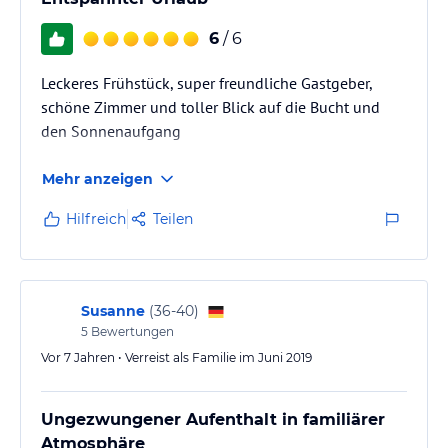
Darüber hinaus stehen Ihnen kostenlose Privatparkplätze zur
Verfügung, so dass Sie bequem die Umgebung erkunden können.
6
/ 6
Hinweis:
Verfasst von HolidayCheck mit Hilfe von KI. Alle
Leckeres Frühstück, super freundliche Gastgeber,
Angaben ohne Gewähr. Bitte lies vor der Buchung die
schöne Zimmer und toller Blick auf die Bucht und
verbindlichen
Angebotsdetails
des jeweiligen Veranstalters.
den Sonnenaufgang
Mehr anzeigen
Hilfreich
Teilen
Susanne
(
36-40
)
5
Bewertungen
Vor 7 Jahren • Verreist als Familie im Juni 2019
Ungezwungener Aufenthalt in familiärer
Atmosphäre