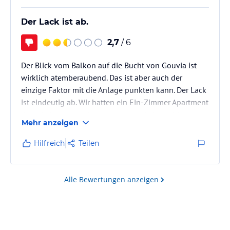
Der Lack ist ab.
2,7
/ 6
Der Blick vom Balkon auf die Bucht von Gouvia ist
wirklich atemberaubend. Das ist aber auch der
einzige Faktor mit die Anlage punkten kann. Der Lack
ist eindeutig ab. Wir hatten ein Ein-Zimmer Apartment
das völlig runtergekommen war (Mückenleichen an
Mehr anzeigen
den Wänden, verrostete Heizkörper, lockere Türgriffe,
kaputter Klodeckel, uralte Küche etc.). Ein Kochen
Hilfreich
Teilen
war in der Küche nicht möglich, da sie zu klein war.
Auch waren keine Staumöglichkeiten vorhanden. Die
Qualität der (teilweise) renovierten Zwei-Zimmer
Alle Bewertungen anzeigen
Apartments…