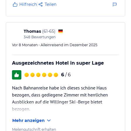
wenn man am einschlafen ist
Hilfreich
Teilen
Thomas
(
61-65
)
348
Bewertungen
Vor 8 Monaten • Alleinreisend im Dezember 2025
Ausgezeichnetes Hotel in super Lage
6
/ 6
Nach Bahnanreise habe ich dieses schöne Haus
bezogen, dass gediegene Zimmer mit herrlichen
Ausblicken auf die Willinger Ski -Berge bietet
bezogen.
Mehr anzeigen
Meilengutschrift erhalten