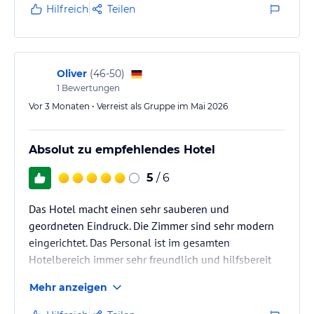
Hilfreich
Teilen
Oliver
(
46-50
)
1
Bewertungen
Vor 3 Monaten • Verreist als Gruppe im Mai 2026
Absolut zu empfehlendes Hotel
5
/ 6
Das Hotel macht einen sehr sauberen und
geordneten Eindruck. Die Zimmer sind sehr modern
eingerichtet. Das Personal ist im gesamten
Hotelbereich immer sehr freundlich und hilfsbereit
gewesen. Hier fühlt man sich sofort sehr wohl. Mein
Mehr anzeigen
Zimmer hatte ich zur Straßenseite, durch die
Topverglasung der Fenster war hier absolut keine