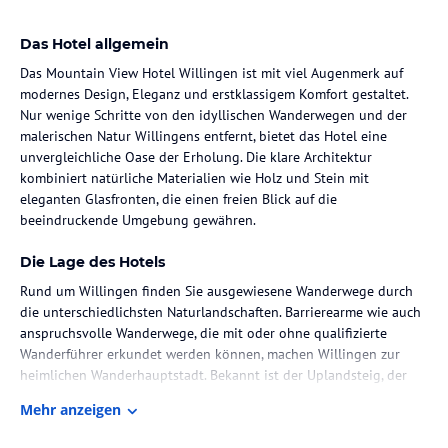
Das Hotel allgemein
Das Mountain View Hotel Willingen ist mit viel Augenmerk auf
modernes Design, Eleganz und erstklassigem Komfort gestaltet.
Nur wenige Schritte von den idyllischen Wanderwegen und der
malerischen Natur Willingens entfernt, bietet das Hotel eine
unvergleichliche Oase der Erholung. Die klare Architektur
kombiniert natürliche Materialien wie Holz und Stein mit
eleganten Glasfronten, die einen freien Blick auf die
beeindruckende Umgebung gewähren.
Die Lage des Hotels
Rund um Willingen finden Sie ausgewiesene Wanderwege durch
die unterschiedlichsten Naturlandschaften. Barrierearme wie auch
anspruchsvolle Wanderwege, die mit oder ohne qualifizierte
Wanderführer erkundet werden können, machen Willingen zur
heimlichen Wanderhauptstadt. Bekannt ist der Uplandsteig, der
auf 64 km über eine abwechslungsreiche Strecke vorbei an 40
Mehr anzeigen
Aussichtspunkten, Naturdenkmälern und den höchsten Bergen
Nordhessens und Ausläufern des Sauerlandes führt. Ebenso finden