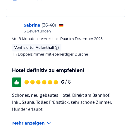
insbesondere Bad und walk in Dusche. Sehr sauber
jeweiligen Veranstalters.
macht weiter so.
Sabrina
(
36-40
)
6
Bewertungen
Vor 8 Monaten • Verreist als Paar im Dezember 2025
Verifizierter Aufenthalt
Doppelzimmer mit ebenerdiger Dusche
Hotel definitiv zu empfehlen!
6
/ 6
Schönes, neu gebautes Hotel. Direkt am Bahnhof.
Inkl. Sauna. Tolles Frühstück, sehr schöne Zimmer,
Hunder erlaubt.
Mehr anzeigen