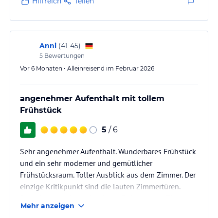
Hilfreich
Teilen
störenden oder lauten Geräusche bemerkbar.
Anni
(
41-45
)
5
Bewertungen
Vor 6 Monaten • Alleinreisend im Februar 2026
angenehmer Aufenthalt mit tollem
Frühstück
5
/ 6
Sehr angenehmer Aufenthalt. Wunderbares Frühstück
und ein sehr moderner und gemütlicher
Frühstücksraum. Toller Ausblick aus dem Zimmer. Der
einzige Kritikpunkt sind die lauten Zimmertüren.
Diese knallen dermaßen beim Zufalllen der Türen,
Mehr anzeigen
dass man davon regelrecht jedesmal hochschreckt