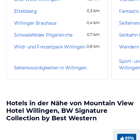
Ettelsberg
0,3
km
Fantasti
Willinger Brauhaus
0,4
km
Skifahren
Schwalefelder Pilgerkirche
0,7
km
Seilbahn 
Wild- und Freizeitpark Willingen
0,8
km
Wandern 
Sport- un
Sehenswürdigkeiten in Willingen
Willinge
Hotels in der Nähe von Mountain View
Hotel Willingen, BW Signature
Collection by Best Western
89%