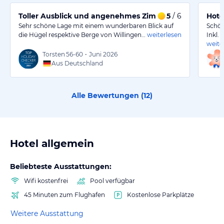
Toller Ausblick und angenehmes Zimmer in schöner La
5
/ 6
Hote
Sehr schöne Lage mit einem wunderbaren Blick auf
Schön
die Hügel respektive Berge von Willingen…
weiterlesen
Inkl.
weite
Torsten
56-60
•
Juni 2026
Aus Deutschland
Alle Bewertungen (
12
)
Hotel allgemein
Beliebteste Ausstattungen:
Wifi kostenfrei
Pool verfügbar
45 Minuten zum Flughafen
Kostenlose Parkplätze
Weitere Ausstattung