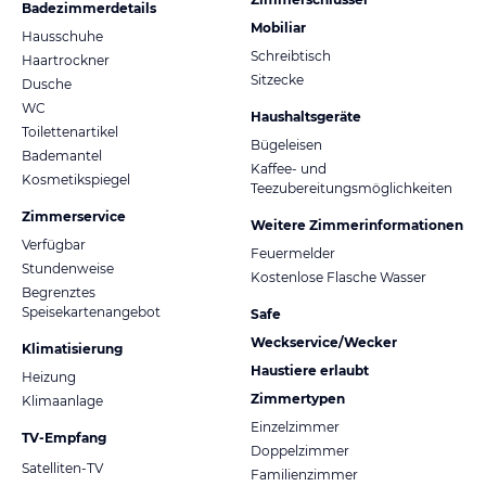
Badezimmerdetails
Mobiliar
Hausschuhe
Schreibtisch
Haartrockner
Sitzecke
Dusche
WC
Haushaltsgeräte
Toilettenartikel
Bügeleisen
Bademantel
Kaffee- und
Kosmetikspiegel
Teezubereitungsmöglichkeiten
Zimmerservice
Weitere Zimmerinformationen
Verfügbar
Feuermelder
Stundenweise
Kostenlose Flasche Wasser
Begrenztes
Speisekartenangebot
Safe
Weckservice/Wecker
Klimatisierung
Haustiere erlaubt
Heizung
Zimmertypen
Klimaanlage
Einzelzimmer
TV-Empfang
Doppelzimmer
Satelliten-TV
Familienzimmer