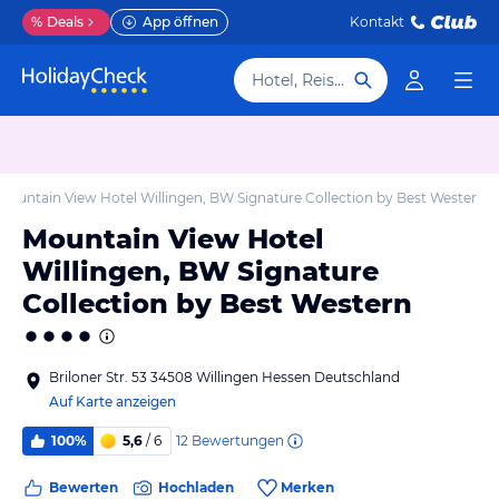
%
Deals
App öffnen
Kontakt
Hotel, Reiseziel
Mountain View Hotel Willingen, BW Signature Collection by Best Western
Mountain View Hotel
Willingen, BW Signature
Collection by Best Western
Briloner Str. 53 34508 Willingen Hessen Deutschland
Auf Karte anzeigen
12
Bewertungen
100%
5,6
/ 6
Bewerten
Hochladen
Merken