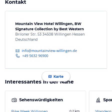
Kontakt
Mountain View Hotel Willingen, BW
Signature Collection by Best Western
Briloner Str. 53 34508 Willingen Hessen
Deutschland
info@mountainview-willingen.de
+49 5632 96900
Karte
Interessantes in der Nähe
Sehenswürdigkeiten
Spor
Bike Week Willingen
0,2
km
Wandern 