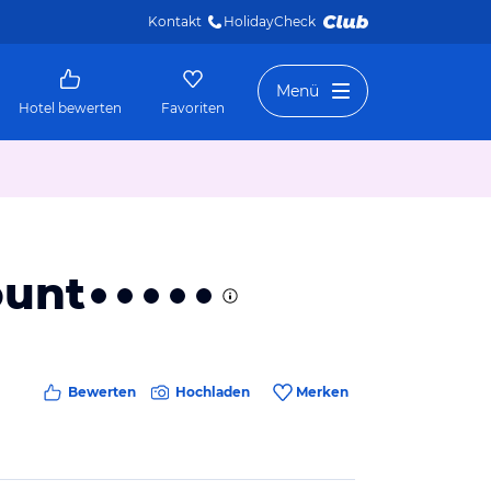
Kontakt
HolidayCheck 
Menü
Hotel bewerten
Favoriten
ount
Bewerten
Hochladen
Merken