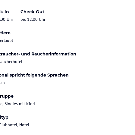
k-In
Check-Out
:00 Uhr
bis 12:00 Uhr
tiere
 erlaubt
traucher- und Raucherinformation
raucherhotel
onal spricht folgende Sprachen
sch
gruppe
ie, Singles mit Kind
ltyp
Clubhotel, Hotel