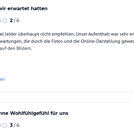
wir erwartet hatten
2
/ 6
el leider überhaupt nicht empfehlen. Unser Aufenthalt war sehr 
wartungen, die durch die Fotos und die Online-Darstellung geweck
auf den Bildern.
ücklichen Bitte um ein nahegelegenes Zimmer – insbesondere da w
n sehr weit entferntes Zimmer in einer höheren Etage zugewiesen. 
.
len
hne Wohlfühlgefühl für uns
3
/ 6