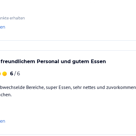
r sowas kommt nicht mal annähernd einem 3 Sterne Hotel nahe.
nkte erhalten
len
t freundlichem Personal und gutem Essen
6
/ 6
 abwechselde Bereiche, super Essen, sehr nettes und zuvorkommen
uchen.
len