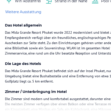
Wifi kostenfrei
Strand in der Nähe
Pool 
Weitere Ausstattung
Das Hotel allgemein
Das Mida Grande Resort Phuket wurde 2022 modernisiert und bietet 
Empfangsbereich verfügt über ein freundliches, englischsprachiges P
Auschecken zur Seite steht. Zu den Einrichtungen gehören unter ander
eine Bibliothek sowie ein Souvenirshop. WLAN ist im gesamten Hotel 
Zimmerservice, eine rund um die Uhr besetzte Rezeption und Unterst
Die Lage des Hotels
Das Mida Grande Resort Phuket befindet sich auf der Insel Phuket, nu
Umgebung bietet eine Bushaltestelle und eine Entfernung von etwa 
Golfplatz liegt ca. 5 km entfernt.
Zimmer / Unterbringung im Hotel
Die Zimmer sind modern und komfortabel ausgestattet, darunter eine
Die meisten Zimmer verfügen über einen Balkon oder eine Terrasse m
ein Kingsizebett, eine Minibar, ein Safe, ein Kühlschrank, eine Mikrow