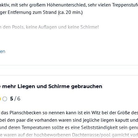
raktiv, mit sehr großem Höhenunterschied, sehr vielen Treppenstu
ger Entfernung zum Strand (ca. 20 min.)
n den Pools, keine Auflagen und keine Schirme!
och nie erlebt. Absolute Hautkrebsgefahr!
er war o.k. wenn man auf einen Blick unter die Betten verzichtete
len
tet professionel und freundlich,allerdings ohne die geringsten De
 im…
e mehr Liegen und Schirme gebrauchen
5
/ 6
das Planschbecken so nennen kann ist ein Witz bei der Größe des
bei den paar die vorhanden waren sind jegliche liegen kaputt un
und deren Temperaturen sollte es eine Selbstständigkeit sein ge
Die waren auf der hochbeworbenen Dachterrasse/pool garnicht vor