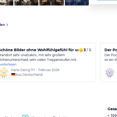
den
Schöne Bilder ohne Wohlfühlgefühl für uns
3
/ 6
Der P
Standort sehr unatraktiv, mit sehr großem
Der Poo
Höhenunterschied, sehr vielen Treppenstufen mit…
ist ein 
weiterlesen
Hans-Georg
71+
•
Februar 2026
Aus Deutschland
Gesa
< 300