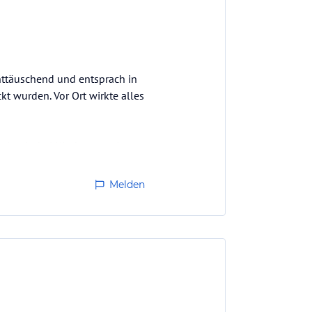
enttäuschend und entsprach in
t wurden. Vor Ort wirkte alles
ir mit drei Kindern gereist
Dies war für uns als Familie
Melden