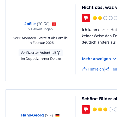
Nicht das, was 
Joëlle
(
26-30
)
Ich kann dieses Hot
7
Bewertungen
keiner Weise den Er
Vor 6 Monaten • Verreist als Familie
deutlich anders als 
im Februar 2026
Verifizierter Aufenthalt
Trotz unserer ausdr
Mehr anzeigen
Doppelzimmer Deluxe
sind – wurde uns ei
äußerst unpraktisch
Hilfreich
Tei
Besonders…
Schöne Bilder o
Hans-Georg
(
71+
)