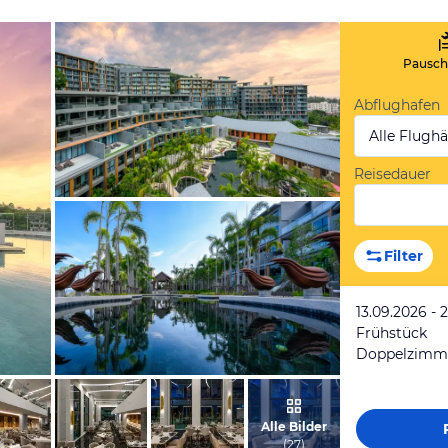
Pauscha
Abflughafen
Alle Flugh
Reisedauer
vom Hotelier, Dezember 2019
Filter
13.09.2026 - 
Frühstück
vom Hotelier, Dezember 2019
Alle Bilder
(
27
)