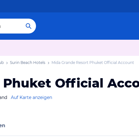
ub
Surin Beach Hotels
Mida Grande Resort Phuket Official Account
 Phuket Official Acc
land
Auf Karte anzeigen
en