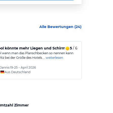
Alle Bewertungen (
24
)
ool könnte mehr Liegen und Schirme gebrauchen
5
/ 6
Tolles Hote
l wenn man das Planschbecken so nennen kann
Super Anlage, 
Witz bei der Größe des Hotels.…
weiterlesen
nettes und z
Jannis
19-25
•
April 2026
Siegfri
Aus Deutschland
Aus
mtzahl Zimmer