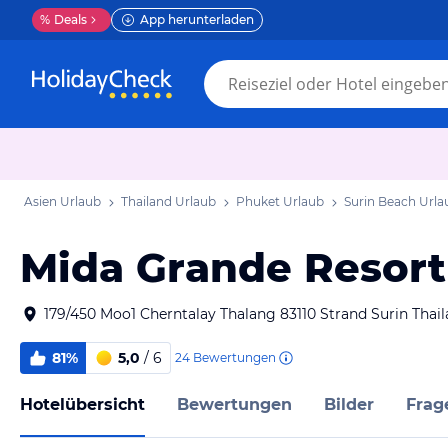
%
Deals
App herunterladen
Asien Urlaub
Thailand Urlaub
Phuket Urlaub
Surin Beach Urla
Mida Grande Resort
179/450 Moo1 Cherntalay Thalang 83110 Strand Surin Thai
81%
5,0
/ 6
24
Bewertungen
Hotelübersicht
Bewertungen
Bilder
Frag