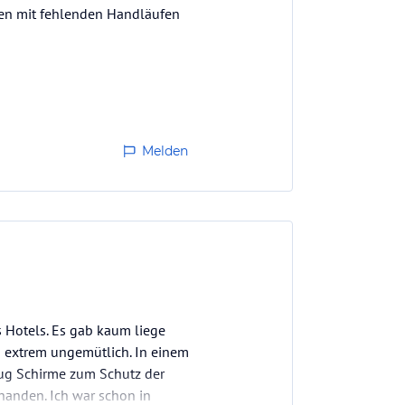
fen mit fehlenden Handläufen
.
Melden
utschkenntnisse.
 Hotels. Es gab kaum liege
d extrem ungemütlich. In einem
nug Schirme zum Schutz der
handen. Ich war schon in