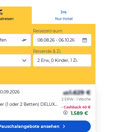
lreisen
Nur Hotel
Reisezeitraum
äfen
08.08.26 - 06.10.26
Reisende & Zi.
2 Erw, 0 Kinder, 1 Zi.
1.629 €
20.09.2026
ab
2 ERW • 1 Woche
Doppelzimmer (1 oder 2 Betten) DELUXE-ZIMMER
- Cashback
40 €
1.589 €
Pauschalangebote
ansehen