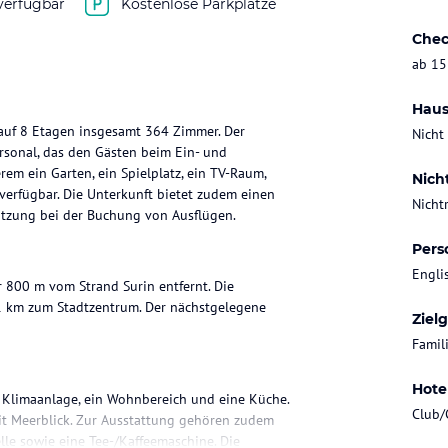
verfügbar
Kostenlose Parkplätze
Chec
ab 15
Haus
auf 8 Etagen insgesamt 364 Zimmer. Der
Nicht
ersonal, das den Gästen beim Ein- und
em ein Garten, ein Spielplatz, ein TV-Raum,
Nich
verfügbar. Die Unterkunft bietet zudem einen
Nicht
ützung bei der Buchung von Ausflügen.
Pers
Engli
r 800 m vom Strand Surin entfernt. Die
1 km zum Stadtzentrum. Der nächstgelegene
Ziel
Famil
Hote
 Klimaanlage, ein Wohnbereich und eine Küche.
Club/
it Meerblick. Zur Ausstattung gehören zudem
elle sowie eine Tee-/Kaffeemaschine. Die