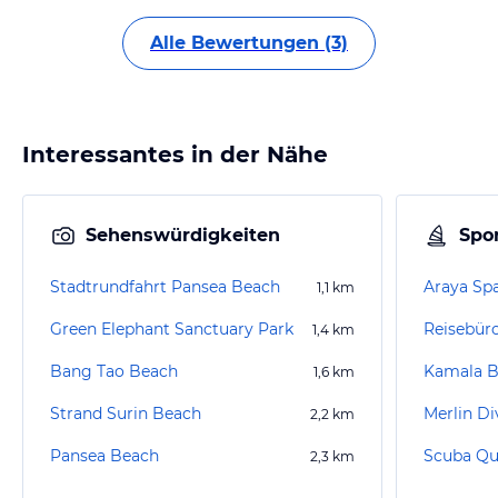
Alle Bewertungen (3)
Interessantes in der Nähe
Sehenswürdigkeiten
Spor
Stadtrundfahrt Pansea Beach
1,1
km
Green Elephant Sanctuary Park
Reisebür
1,4
km
Bang Tao Beach
Kamala B
1,6
km
Strand Surin Beach
2,2
km
Pansea Beach
Scuba Qu
2,3
km