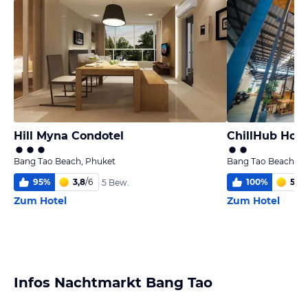
Hill Myna Condotel
ChillHub Host
Bang Tao Beach, Phuket
Bang Tao Beach, P
95
%
3,8
/
6
100
%
5,9
/
5 Bew.
Zum Hotel
Zum Hotel
Infos Nachtmarkt Bang Tao