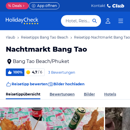
%
Deals
App öffnen
Kontakt
Hotel, Reiseziel
h Urlaub
Reisetipps Bang Tao Beach
Reisetipp Nachtmarkt Bang Tao
Nachtmarkt Bang Tao
Bang Tao Beach/Phuket
100%
4,7
/ 6
3 Bewertungen
Reisetipp bewerten
Bilder hochladen
Reisetippübersicht
Bewertungen
Bilder
Hotels