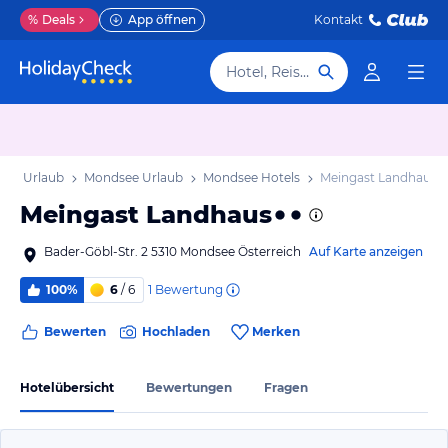
%
Deals
App öffnen
Kontakt
Hotel, Reiseziel
ich Urlaub
Mondsee Urlaub
Mondsee Hotels
Meingast Landhaus
Meingast Landhaus
Bader-Göbl-Str. 2 5310 Mondsee Österreich
Auf Karte anzeigen
1
Bewertung
100%
6
/ 6
Bewerten
Hochladen
Merken
Hotelübersicht
Bewertungen
Fragen