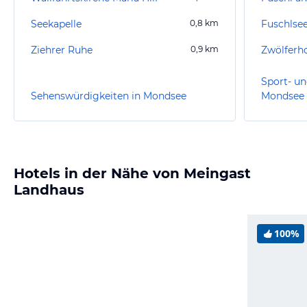
Seekapelle
0,8
km
Fuschlse
Ziehrer Ruhe
0,9
km
Zwölferh
Sport- un
Sehenswürdigkeiten in Mondsee
Mondsee
Hotels in der Nähe von Meingast
Landhaus
100%