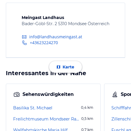
Meingast Landhaus
Bader-Göbl-Str. 2 5310 Mondsee Österreich
info@landhausmeingast.at
+43623224270
Karte
Interessantes in der Nähe
Sehenswürdigkeiten
Spor
Basilika St. Michael
0,4
km
Schifffah
Freilichtmuseum Mondseer Rauchhaus
0,5
km
Zillenschi
Wallfahrtskirche Maria Hilf
0,7
km
Fuschl a