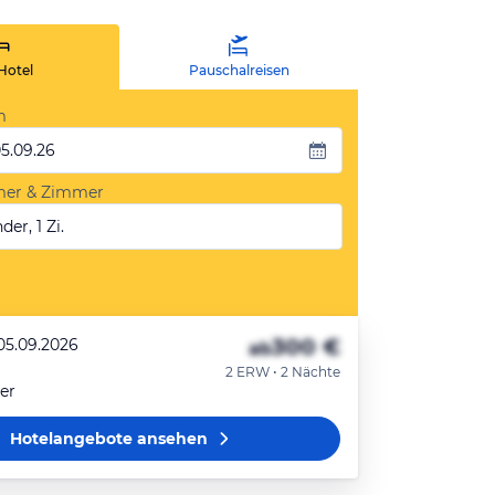
Hotel
Pauschalreisen
m
05.09.26
mer & Zimmer
der, 1 Zi.
300 €
 05.09.2026
ab
2 ERW • 2 Nächte
er
Hotelangebote
ansehen