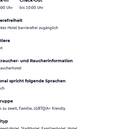
k-In
Check-Out
:00 Uhr
bis 10:00 Uhr
erefreiheit
tes Hotel barrierefrei zugänglich
tiere
bt
traucher- und Raucherinformation
raucherhotel
onal spricht folgende Sprachen
sch
gruppe
b zu zweit, Familie, LGBTQIA+ friendly
ltyp
ment-Hotel, Stadthotel, Familienhotel, Hotel,