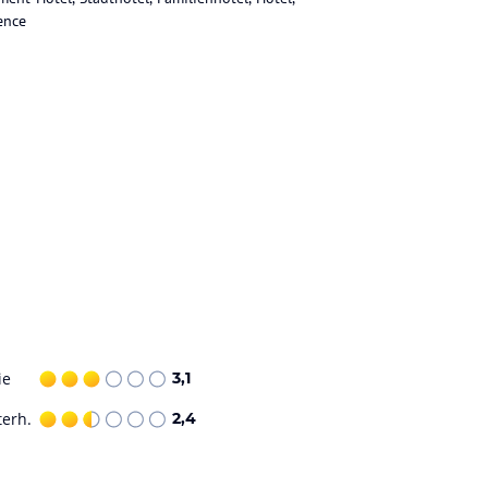
ence
ie
3,1
terh.
2,4