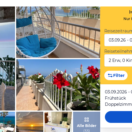
Nur 
Reisezeitrau
03.09.26 - 
Reiseteilneh
2 Erw, 0 Kin
von Expedia
Filter
03.09.2026 -
Frühstück
Doppelzimm
von Expedia
Alle Bilder
(
33
)