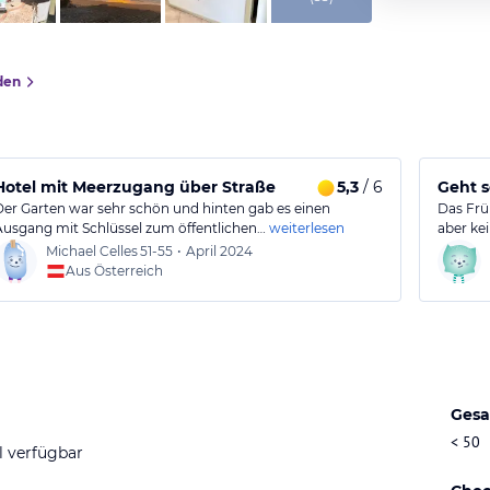
den
Hotel mit Meerzugang über Straße
5,3
/ 6
Geht s
Der Garten war sehr schön und hinten gab es einen
Das Frü
Ausgang mit Schlüssel zum öffentlichen…
weiterlesen
aber ke
Michael Celles
51-55
•
April 2024
Aus Österreich
Gesa
< 50
l verfügbar