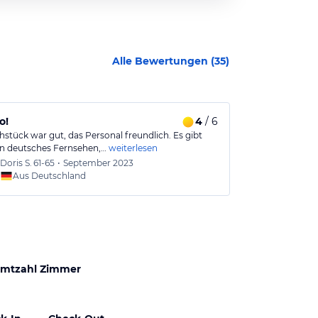
Alle Bewertungen (
35
)
o!
4
/ 6
Kalabrien S
hstück war gut, das Personal freundlich. Es gibt
Leider tagsüber
in deutsches Fernsehen,…
weiterlesen
Frühstück!! Nur
Doris S.
61-65
•
September 2023
Christi
Aus Deutschland
Aus
mtzahl Zimmer