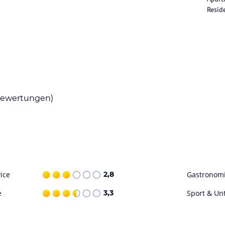
Mittagessen und Abendessen bestehen aus einer
Resid
st. Snacks und Getränke sind gegen Gebühr
ohne Gewähr. Bitte lies vor der Buchung die
ewertungen)
ice
2,8
Gastronom
e
3,3
Sport & Un