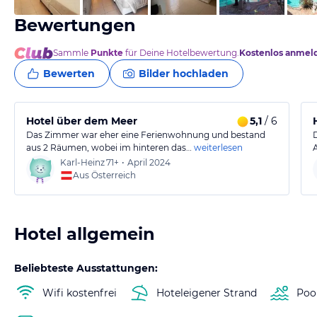
Bewertungen
Sammle
Punkte
für Deine Hotelbewertung.
Kostenlos anmel
Bewerten
Bilder hochladen
Hotel über dem Meer
5,1
/ 6
Das Zimmer war eher eine Ferienwohnung und bestand
aus 2 Räumen, wobei im hinteren das…
weiterlesen
Karl-Heinz
71+
•
April 2024
Aus Österreich
Hotel allgemein
Beliebteste Ausstattungen:
Wifi kostenfrei
Hoteleigener Strand
Poo