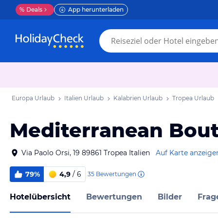
%
Deals
App herunterladen
Europa Urlaub
Italien Urlaub
Kalabrien Urlaub
Tropea Urlaub
Mediterranean Bout
Via Paolo Orsi, 19 89861 Tropea Italien
Auf Karte anzeige
79%
4,9
/ 6
35
Bewertungen
Hotelübersicht
Bewertungen
Bilder
Frag