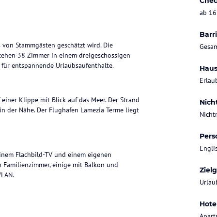
Chec
ab 16
Barri
as von Stammgästen geschätzt wird. Die
Gesam
 stehen 38 Zimmer in einem dreigeschossigen
l für entspannende Urlaubsaufenthalte.
Haus
Erlau
 einer Klippe mit Blick auf das Meer. Der Strand
Nich
 in der Nähe. Der Flughafen Lamezia Terme liegt
Nicht
Pers
Engli
einem Flachbild-TV und einem eigenen
h Familienzimmer, einige mit Balkon und
Ziel
WLAN.
Urlau
Hote
ück, Halbpension und Vollpension. Das
Apart