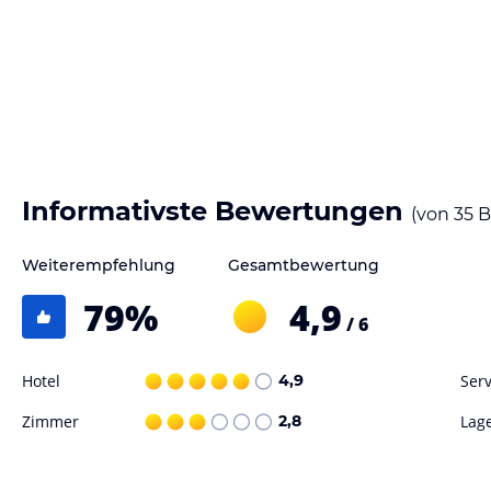
Frühstück wird kontinental oder italienisch als Buffet serviert. Das 
Menüwahl (3-Gänge-Menü) im Hauptrestaurant, das täglich geöffnet i
erhältlich. Eine Bar ist rund um die Uhr geöffnet.
Hinweis:
Verfasst von HolidayCheck mit Hilfe von KI. Alle Angaben 
verbindlichen
Angebotsdetails
des jeweiligen Veranstalters.
Informativste Bewertungen
(von
35
B
Weiterempfehlung
Gesamtbewertung
79
%
4,9
/ 6
Hotel
4,9
Serv
Zimmer
2,8
Lag