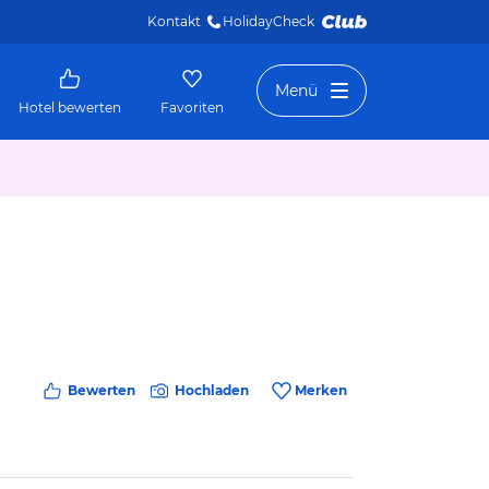
Kontakt
HolidayCheck 
Menü
Hotel bewerten
Favoriten
Bewerten
Hochladen
Merken