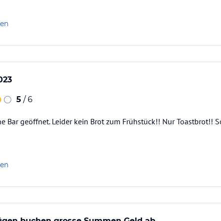
len
023
5
/ 6
ne Bar geöffnet. Leider kein Brot zum Frühstück!! Nur Toastbrot!! 
len
rügen buchen grosse Summen Geld ab